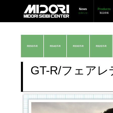
News
Products
お知らせ
製品情報
R35GT-R
R34GT-R
R33GT-R
R32GT-R
GT-R/フェア