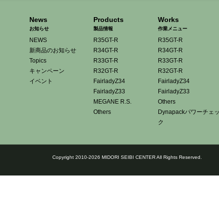
News
Products
Works
お知らせ
製品情報
作業メニュー
NEWS
R35GT-R
R35GT-R
新商品のお知らせ
R34GT-R
R34GT-R
Topics
R33GT-R
R33GT-R
キャンペーン
R32GT-R
R32GT-R
イベント
FairladyZ34
FairladyZ34
FairladyZ33
FairladyZ33
MEGANE R.S.
Others
Others
Dynapackパワーチェ
ク
Copyright 2010-2026 MIDORI SEIBI CENTER All Rights Reserved.