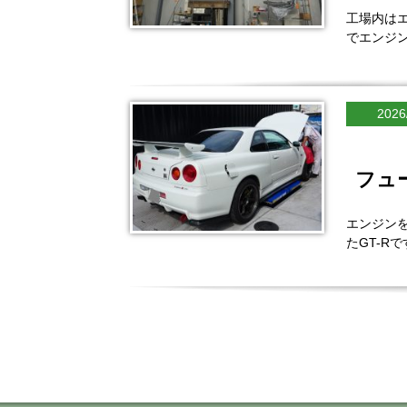
工場内は
でエンジ
2026
フュ
エンジン
たGT-R