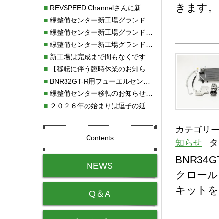
きます。
■
REVSPEED Channelさんに新社屋を紹介していただきました!!
■
緑整備センター新工場グランドオープン・続報
■
緑整備センター新工場グランドオープン
■
緑整備センター新工場グランドオープンのお知らせ！！
■
新工場は完成まで間もなくです！！
■
【移転に伴う臨時休業のお知らせ】
■
BNR32GT-R用フューエルセンサー新発売!!
■
緑整備センター移転のお知らせ！！
■
２０２６年の始まりは逗子の延命寺に行きました。
カテゴリー
Contents
知らせ
タ
BNR34
NEWS
クロール
キットを
Q＆A