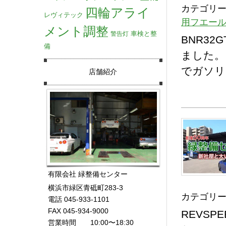
カテゴリー
四輪アライ
レヴィテック
用フエー
メント調整
車検と整
警告灯
BNR3
備
ました。
でガソリ
店舗紹介
有限会社 緑整備センター
横浜市緑区青砥町283-3
カテゴリー
電話 045-933-1101
FAX 045-934-9000
REVSP
営業時間 10:00〜18:30