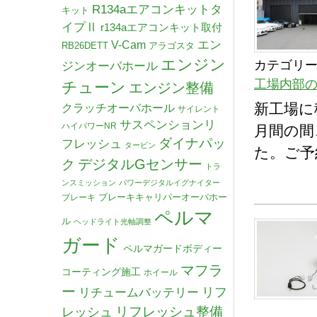
R134aエアコンキットタ
キット
イプⅡ
r134aエアコンキット取付
V-Cam
エン
RB26DETT
アラゴスタ
エンジン
カテゴリー
ジンオーバホール
工場内部
チューン
エンジン整備
新工場に
クラッチオーバホール
サイレント
サスペンションリ
ハイパワーNR
月間の間
ダイナパッ
フレッシュ
タービン
た。ご予
デジタルGセンサー
ク
トラ
ンスミッション
パワーデジタルイグナイター
ブレーキキャリパーオーバホー
ブレーキ
ペルマ
ル
ヘッドライト光軸調整
ガード
ペルマガードボディー
マフラ
コーティング施工
ホイール
ー
リチュームバッテリー
リフ
リフレッシュ整備
レッシュ