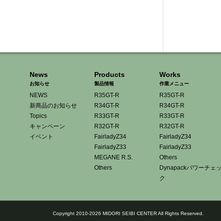
News
Products
Works
お知らせ
製品情報
作業メニュー
NEWS
R35GT-R
R35GT-R
新商品のお知らせ
R34GT-R
R34GT-R
Topics
R33GT-R
R33GT-R
キャンペーン
R32GT-R
R32GT-R
イベント
FairladyZ34
FairladyZ34
FairladyZ33
FairladyZ33
MEGANE R.S.
Others
Others
Dynapackパワーチェ
ク
Copyright 2010-2026 MIDORI SEIBI CENTER All Rights Reserved.