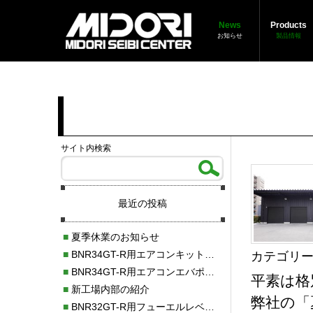
News
Products
お知らせ
製品情報
サイト内検索
最近の投稿
■
夏季休業のお知らせ
■
BNR34GT-R用エアコンキット新発売！！
カテゴリー
■
BNR34GT-R用エアコンエバポレーターを新発売！！
平素は格
■
新工場内部の紹介
弊社の「
■
BNR32GT-R用フューエルレベルセンサー新発売！！