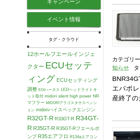
キャンペーン
イベント情報
タグ・クラウド
12ホールフエールインジェ
カテゴリー
ECUセッテ
クター
知らせ
タ
ィング
BNR34
ECUセッティング
エバポレ
調整
LEDヘッドライトキ
EGIハーネス
midori silent high power NR
ット取付
産終了の
マフラー
MIDORIアラゴスタサスペンシ
midoriハイスペックエンジン
ョン
R34GT-
R32GT-R
R33GT-R
R
R35GT-R
R35GT-Rフエールポ
R35エアフロ
ンプ
R134aエアコン