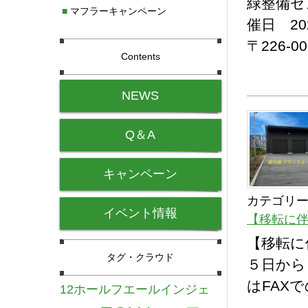
緑整備セ
■
マフラーキャンペーン
催日 20
〒226-0
Contents
NEWS
Q＆A
キャンペーン
カテゴリー
イベント情報
【移転に
【移転に
タグ・クラウド
５日から
はFAX
12ホールフエールインジェ