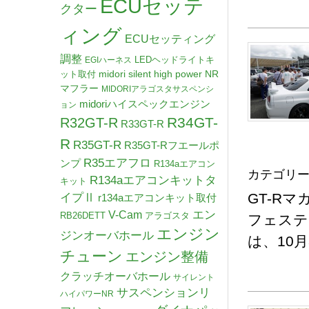
ECUセッテ
クター
ィング
ECUセッティング
調整
LEDヘッドライトキ
EGIハーネス
midori silent high power NR
ット取付
マフラー
MIDORIアラゴスタサスペンシ
midoriハイスペックエンジン
ョン
R34GT-
R32GT-R
R33GT-R
R
R35GT-R
R35GT-Rフエールポ
R35エアフロ
ンプ
R134aエアコン
カテゴリー
R134aエアコンキットタ
キット
GT-R
イプⅡ
r134aエアコンキット取付
V-Cam
エン
RB26DETT
アラゴスタ
フェステ
エンジン
ジンオーバホール
は、10
チューン
エンジン整備
クラッチオーバホール
サイレント
サスペンションリ
ハイパワーNR