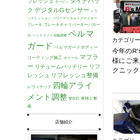
ダイナパッ
フレッシュ
タービン
デジタルGセンサー
ク
トラ
ンスミッション
パワーデジタルイグナイター
ブレーキキャリパーオーバホー
ブレーキ
ペルマ
ル
ヘッドライト光軸調整
カテゴリー
ガード
ペルマガードボディー
今年のR
マフラ
コーティング施工
ホイール
様にご来
ー
リチュームバッテリー
リフ
クニック
リフレッシュ整備
レッシュ
四輪アライ
レヴィテック
メント調整
車検と整
警告灯
備
店舗紹介