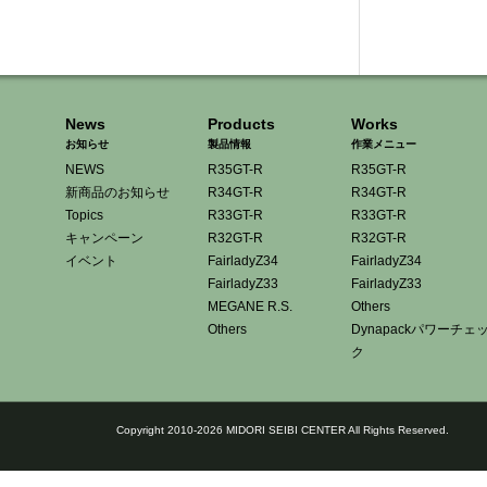
News
Products
Works
お知らせ
製品情報
作業メニュー
NEWS
R35GT-R
R35GT-R
新商品のお知らせ
R34GT-R
R34GT-R
Topics
R33GT-R
R33GT-R
キャンペーン
R32GT-R
R32GT-R
イベント
FairladyZ34
FairladyZ34
FairladyZ33
FairladyZ33
MEGANE R.S.
Others
Others
Dynapackパワーチェ
ク
Copyright 2010-2026 MIDORI SEIBI CENTER All Rights Reserved.