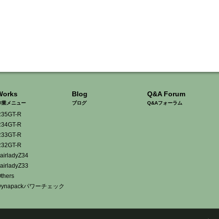
Works
Blog
Q&A Forum
作業メニュー
ブログ
Q&Aフォーラム
35GT-R
34GT-R
33GT-R
32GT-R
airladyZ34
airladyZ33
thers
Dynapackパワーチェック