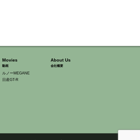
Movies
About Us
動画
会社概要
ルノーMEGANE
日産GT-R