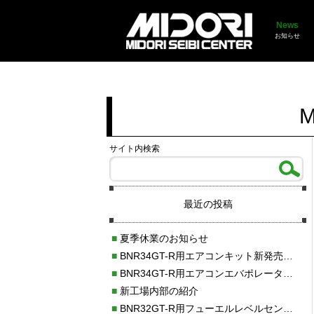
News
お知らせ
M
サイト内検索
最近の投稿
■
夏季休業のお知らせ
■
BNR34GT-R用エアコンキット新発売！！
■
BNR34GT-R用エアコンエバポレーターを新発売！！
■
新工場内部の紹介
■
BNR32GT-R用フューエルレベルセンサー新発売！！