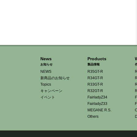
News
Products
お知らせ
製品情報
NEWS
R35GT-R
R
新商品のお知らせ
R34GT-R
R
Topics
R33GT-R
R
キャンペーン
R32GT-R
R
イベント
FairladyZ34
F
FairladyZ33
F
MEGANE R.S.
O
Others