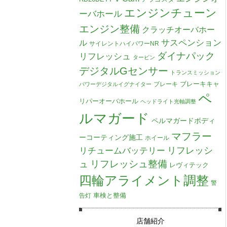
エンジンチューン
ーバホール
エンジン整備
クラッチオーバホー
ル
サスペンション
サイレントハイパワーNR
ダイナパック
リフレッシュ
タービン
デジタルGセンサー
トランスミッション
ブレーキキャ
ブレーキ
パワーデジタルイグナイター
ペ
リパーオーバホール
ヘッドライト光軸調整
ルマガード
ペルマガードボディ
マフラー
ーコーティング施工
ホイール
リチュームバッテリー
リフレッシ
リフレッシュ整備
ュ
レヴィテック
四輪アライメント調整
警
車検と整備
告灯
店舗紹介