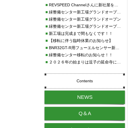
■
REVSPEED Channelさんに新社屋を紹介していただきました!!
■
緑整備センター新工場グランドオープン・続報
■
緑整備センター新工場グランドオープン
■
緑整備センター新工場グランドオープンのお知らせ！！
■
新工場は完成まで間もなくです！！
■
【移転に伴う臨時休業のお知らせ】
■
BNR32GT-R用フューエルセンサー新発売!!
■
緑整備センター移転のお知らせ！！
■
２０２６年の始まりは逗子の延命寺に行きました。
Contents
NEWS
Q＆A