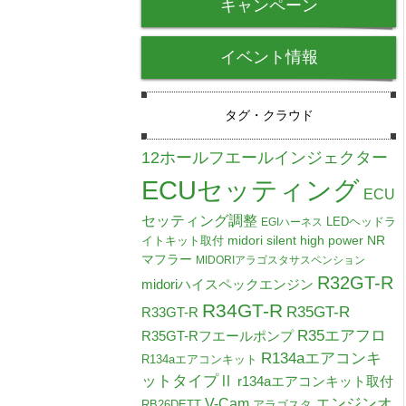
キャンペーン
イベント情報
タグ・クラウド
12ホールフエールインジェクター
ECUセッティング
ECU
セッティング調整
LEDヘッドラ
EGIハーネス
midori silent high power NR
イトキット取付
マフラー
MIDORIアラゴスタサスペンション
R32GT-R
midoriハイスペックエンジン
R34GT-R
R35GT-R
R33GT-R
R35エアフロ
R35GT-Rフエールポンプ
R134aエアコンキ
R134aエアコンキット
ットタイプⅡ
r134aエアコンキット取付
V-Cam
エンジンオ
RB26DETT
アラゴスタ