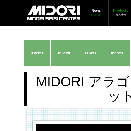
News
Products
お知らせ
製品情報
R35GT-R
R34GT-R
R33GT-R
R32GT-R
MIDORI ア
ット