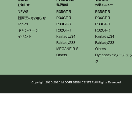
お知らせ
製品情報
作業メニュー
NEWS
R35GT-R
R35GT-R
新商品のお知らせ
R34GT-R
R34GT-R
Topics
R33GT-R
R33GT-R
キャンペーン
R32GT-R
R32GT-R
イベント
FairladyZ34
FairladyZ34
FairladyZ33
FairladyZ33
MEGANE R.S.
Others
Others
Dynapackパワーチェ
ク
Copyright 2010-2026 MIDORI SEIBI CENTER All Rights Reserved.