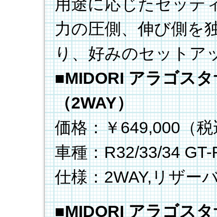
用途に応じたセッテ
力の圧側、伸び側を独
り、好みのセットア
■
MIDORI アラゴ
（2WAY）
価格：￥649,000（
車種：R32/33/34 GT
仕様：2WAY,リザー
■
MIDORI アラゴ