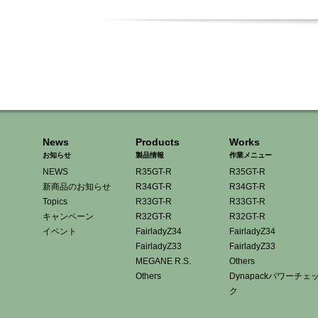
News
Products
Works
お知らせ
製品情報
作業メニュー
NEWS
R35GT-R
R35GT-R
新商品のお知らせ
R34GT-R
R34GT-R
Topics
R33GT-R
R33GT-R
キャンペーン
R32GT-R
R32GT-R
イベント
FairladyZ34
FairladyZ34
FairladyZ33
FairladyZ33
MEGANE R.S.
Others
Others
Dynapackパワーチェ
ク