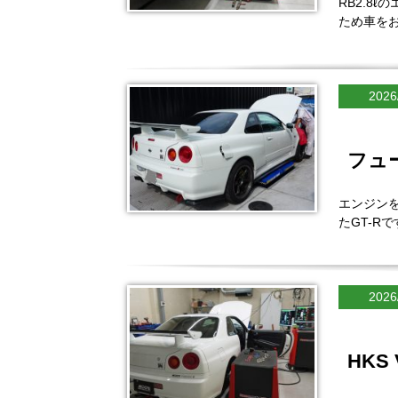
RB2.8
ため車を
2026
フュ
エンジン
たGT-R
2026
HKS 