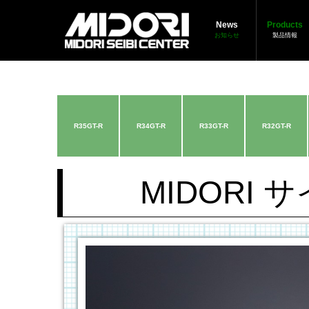
News
Products
お知らせ
製品情報
R35GT-R
R34GT-R
R33GT-R
R32GT-R
MIDORI 