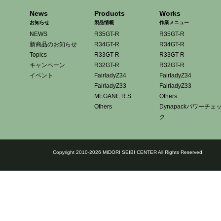
News
Products
Works
お知らせ
製品情報
作業メニュー
NEWS
R35GT-R
R35GT-R
新商品のお知らせ
R34GT-R
R34GT-R
Topics
R33GT-R
R33GT-R
キャンペーン
R32GT-R
R32GT-R
イベント
FairladyZ34
FairladyZ34
FairladyZ33
FairladyZ33
MEGANE R.S.
Others
Others
Dynapackパワーチェ
ク
Copyright 2010-2026 MIDORI SEIBI CENTER All Rights Reserved.