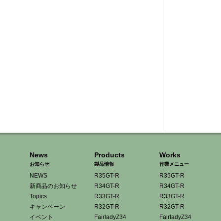
News
Products
Works
お知らせ
製品情報
作業メニュー
NEWS
R35GT-R
R35GT-R
新商品のお知らせ
R34GT-R
R34GT-R
Topics
R33GT-R
R33GT-R
キャンペーン
R32GT-R
R32GT-R
イベント
FairladyZ34
FairladyZ34