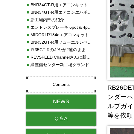
■
BNR34GT-R用エアコンキット新発売！！
■
BNR34GT-R用エアコンエバポレーターを新発売！！
■
新工場内部の紹介
■
エンドレスブレーキ 6pot & 4potオーバーホール
■
MIDORI R134aエアコンキットタイプⅡ取り付け
■
BNR32GT-R用フューエルレベルセンサー新発売！！
■
Ｒ35GT-Rのギヤが2速のまま変速しない！！
■
REVSPEED Channelさんに新社屋を紹介していただきました!!
■
緑整備センター新工場グランドオープン・続報
Contents
RB26
ンダーヘ
NEWS
ルブガイ
等を依頼
Q＆A