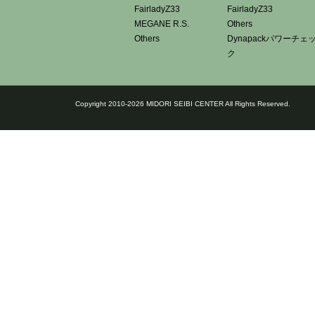
FairladyZ33
FairladyZ33
MEGANE R.S.
Others
Others
Dynapackパワーチェ
ク
Copyright 2010-2026 MIDORI SEIBI CENTER All Rights Reserved.