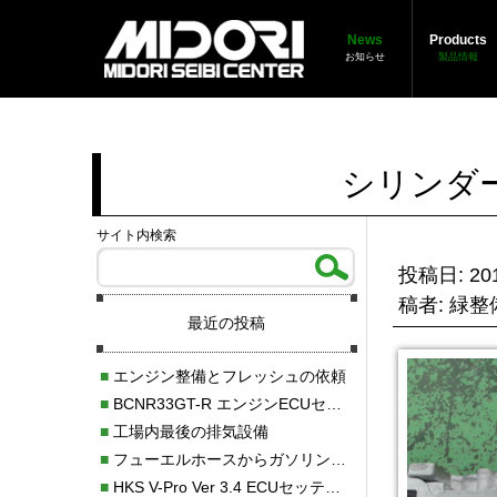
News
Products
お知らせ
製品情報
シリンダ
サイト内検索
投稿日: 201
稿者: 緑
最近の投稿
■
エンジン整備とフレッシュの依頼
■
BCNR33GT-R エンジンECUセッティング調整
■
工場内最後の排気設備
■
フューエルホースからガソリン漏れ
■
HKS V-Pro Ver 3.4 ECUセッティング