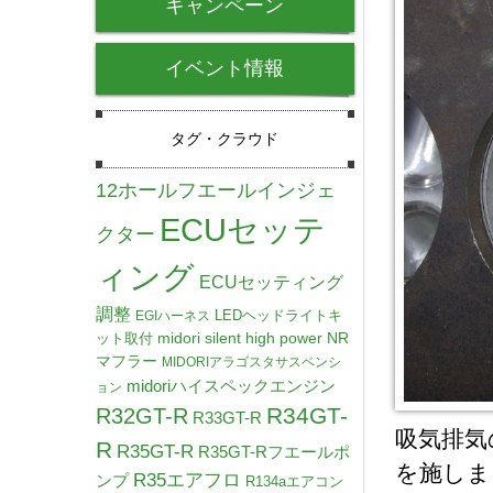
キャンペーン
イベント情報
タグ・クラウド
12ホールフエールインジェ
ECUセッテ
クター
ィング
ECUセッティング
調整
LEDヘッドライトキ
EGIハーネス
midori silent high power NR
ット取付
マフラー
MIDORIアラゴスタサスペンシ
midoriハイスペックエンジン
ョン
R34GT-
R32GT-R
R33GT-R
吸気排気
R
R35GT-R
R35GT-Rフエールポ
を施しま
R35エアフロ
ンプ
R134aエアコン