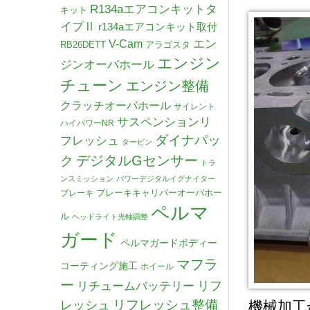
R134aエアコンキットタ
キット
イプⅡ
r134aエアコンキット取付
V-Cam
エン
RB26DETT
アラゴスタ
エンジン
ジンオーバホール
チューン
エンジン整備
クラッチオーバホール
サイレント
サスペンションリ
ハイパワーNR
ダイナパッ
フレッシュ
タービン
デジタルGセンサー
ク
トラ
ンスミッション
パワーデジタルイグナイター
ブレーキキャリパーオーバホー
ブレーキ
ペルマ
ル
ヘッドライト光軸調整
ガード
ペルマガードボディー
マフラ
コーティング施工
ホイール
ー
リチュームバッテリー
リフ
リフレッシュ整備
レッシュ
機械加工