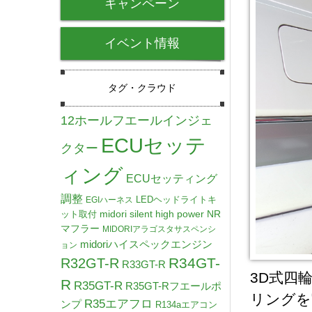
キャンペーン
イベント情報
タグ・クラウド
12ホールフエールインジェ
ECUセッテ
クター
ィング
ECUセッティング
調整
LEDヘッドライトキ
EGIハーネス
midori silent high power NR
ット取付
マフラー
MIDORIアラゴスタサスペンシ
midoriハイスペックエンジン
ョン
R34GT-
R32GT-R
R33GT-R
3D式四
R
R35GT-R
R35GT-Rフエールポ
リングを
R35エアフロ
ンプ
R134aエアコン