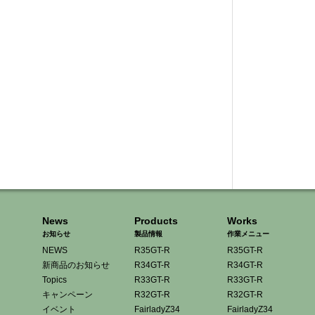
News
Products
Works
お知らせ
製品情報
作業メニュー
NEWS
R35GT-R
R35GT-R
新商品のお知らせ
R34GT-R
R34GT-R
Topics
R33GT-R
R33GT-R
キャンペーン
R32GT-R
R32GT-R
イベント
FairladyZ34
FairladyZ34