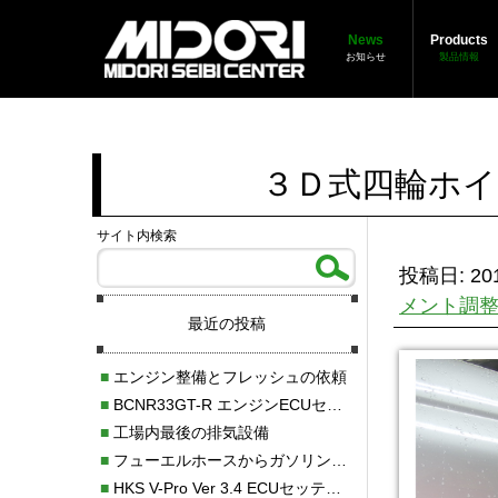
News
Products
お知らせ
製品情報
３Ｄ式四輪ホイ
サイト内検索
投稿日: 201
メント調
最近の投稿
■
エンジン整備とフレッシュの依頼
■
BCNR33GT-R エンジンECUセッティング調整
■
工場内最後の排気設備
■
フューエルホースからガソリン漏れ
■
HKS V-Pro Ver 3.4 ECUセッティング