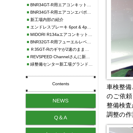
■
BNR34GT-R用エアコンキット新発売！！
■
BNR34GT-R用エアコンエバポレーターを新発売！！
■
新工場内部の紹介
■
エンドレスブレーキ 6pot & 4potオーバーホール
■
MIDORI R134aエアコンキットタイプⅡ取り付け
■
BNR32GT-R用フューエルレベルセンサー新発売！！
■
Ｒ35GT-Rのギヤが2速のまま変速しない！！
■
REVSPEED Channelさんに新社屋を紹介していただきました!!
■
緑整備センター新工場グランドオープン・続報
Contents
車検整備
のご依頼
NEWS
整備検査
調整の作
Q＆A