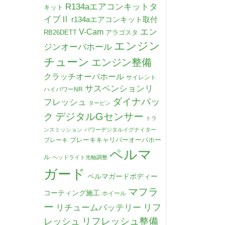
R134aエアコンキットタ
キット
イプⅡ
r134aエアコンキット取付
V-Cam
エン
RB26DETT
アラゴスタ
エンジン
ジンオーバホール
チューン
エンジン整備
クラッチオーバホール
サイレント
サスペンションリ
ハイパワーNR
ダイナパッ
フレッシュ
タービン
デジタルGセンサー
ク
トラ
ンスミッション
パワーデジタルイグナイター
ブレーキキャリパーオーバホー
ブレーキ
ペルマ
ル
ヘッドライト光軸調整
ガード
ペルマガードボディー
マフラ
コーティング施工
ホイール
ー
リチュームバッテリー
リフ
リフレッシュ整備
レッシュ