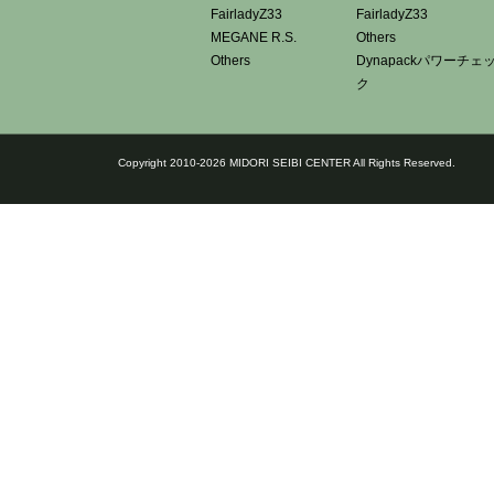
FairladyZ33
FairladyZ33
MEGANE R.S.
Others
Others
Dynapackパワーチェ
ク
Copyright 2010-2026 MIDORI SEIBI CENTER All Rights Reserved.