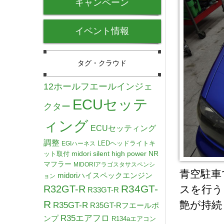
キャンペーン
イベント情報
タグ・クラウド
12ホールフエールインジェ
ECUセッテ
クター
ィング
ECUセッティング
調整
LEDヘッドライトキ
EGIハーネス
midori silent high power NR
ット取付
マフラー
MIDORIアラゴスタサスペンシ
青空駐車
midoriハイスペックエンジン
ョン
R34GT-
R32GT-R
スを行う
R33GT-R
R
艶が持続
R35GT-R
R35GT-Rフエールポ
R35エアフロ
ンプ
R134aエアコン