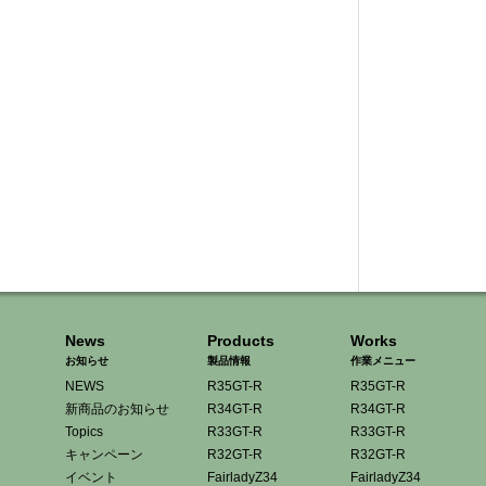
News
Products
Works
お知らせ
製品情報
作業メニュー
NEWS
R35GT-R
R35GT-R
新商品のお知らせ
R34GT-R
R34GT-R
Topics
R33GT-R
R33GT-R
キャンペーン
R32GT-R
R32GT-R
イベント
FairladyZ34
FairladyZ34