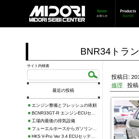
News
Products
お知らせ
製品情報
BNR34ト
サイト内検索
投稿日: 201
修理
投稿
最近の投稿
■
エンジン整備とフレッシュの依頼
■
BCNR33GT-R エンジンECUセッティング調整
■
工場内最後の排気設備
■
フューエルホースからガソリン漏れ
■
HKS V-Pro Ver 3.4 ECUセッティング