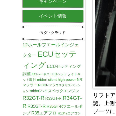
キャンペーン
イベント情報
タグ・クラウド
12ホールフエールインジェ
ECUセッテ
クター
ィング
ECUセッティング
調整
LEDヘッドライトキ
EGIハーネス
midori silent high power NR
ット取付
マフラー
MIDORIアラゴスタサスペンシ
midoriハイスペックエンジン
ョン
リフトア
R34GT-
R32GT-R
R33GT-R
認。上側
R
R35GT-R
R35GT-Rフエールポ
ブーツに
R35エアフロ
ンプ
R134aエアコン