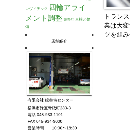
四輪アライ
レヴィテック
トランス
メント調整
車検と整
警告灯
業は大変
備
ツを組み
店舗紹介
有限会社 緑整備センター
横浜市緑区青砥町283-3
電話 045-933-1101
FAX 045-934-9000
営業時間 10:00〜18:30