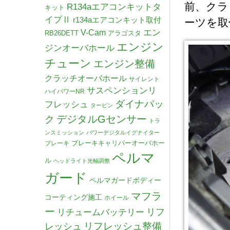
前、クラ
R134aエアコンキットタ
キット
イプⅡ
r134aエアコンキット取付
ーツを取
V-Cam
エン
RB26DETT
アラゴスタ
エンジン
ジンオーバホール
チューン
エンジン整備
クラッチオーバホール
サイレント
サスペンションリ
ハイパワーNR
ダイナパッ
フレッシュ
タービン
デジタルGセンサー
ク
トラ
ンスミッション
パワーデジタルイグナイター
ブレーキキャリパーオーバホー
ブレーキ
ペルマ
ル
ヘッドライト光軸調整
ガード
ペルマガードボディー
マフラ
コーティング施工
ホイール
ー
リチュームバッテリー
リフ
リフレッシュ整備
レッシュ