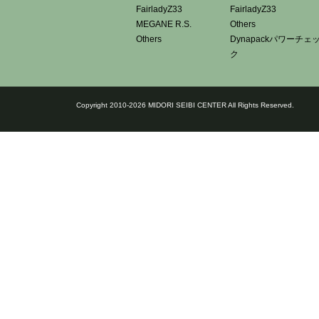
FairladyZ33
FairladyZ33
MEGANE R.S.
Others
Others
Dynapackパワーチェ
ク
Copyright 2010-2026 MIDORI SEIBI CENTER All Rights Reserved.