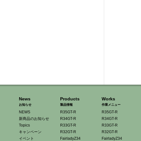
News
Products
Works
お知らせ
製品情報
作業メニュー
NEWS
R35GT-R
R35GT-R
新商品のお知らせ
R34GT-R
R34GT-R
Topics
R33GT-R
R33GT-R
キャンペーン
R32GT-R
R32GT-R
イベント
FairladyZ34
FairladyZ34