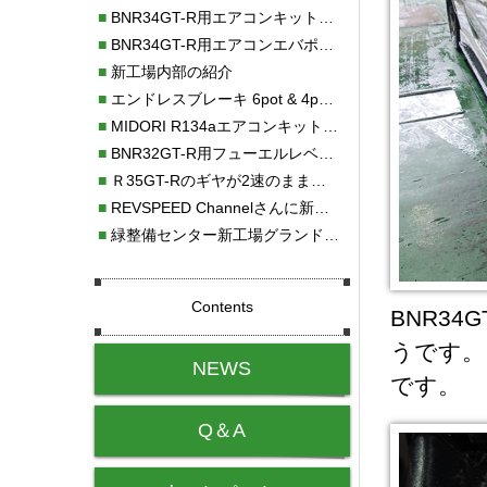
■
BNR34GT-R用エアコンキット新発売！！
■
BNR34GT-R用エアコンエバポレーターを新発売！！
■
新工場内部の紹介
■
エンドレスブレーキ 6pot & 4potオーバーホール
■
MIDORI R134aエアコンキットタイプⅡ取り付け
■
BNR32GT-R用フューエルレベルセンサー新発売！！
■
Ｒ35GT-Rのギヤが2速のまま変速しない！！
■
REVSPEED Channelさんに新社屋を紹介していただきました!!
■
緑整備センター新工場グランドオープン・続報
Contents
BNR3
うです。
NEWS
です。
Q＆A