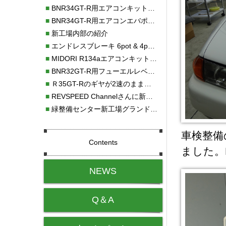
■
BNR34GT-R用エアコンキット新発売！！
■
BNR34GT-R用エアコンエバポレーターを新発売！！
■
新工場内部の紹介
■
エンドレスブレーキ 6pot & 4potオーバーホール
■
MIDORI R134aエアコンキットタイプⅡ取り付け
■
BNR32GT-R用フューエルレベルセンサー新発売！！
■
Ｒ35GT-Rのギヤが2速のまま変速しない！！
■
REVSPEED Channelさんに新社屋を紹介していただきました!!
■
緑整備センター新工場グランドオープン・続報
車検整備
Contents
ました。
NEWS
Q＆A