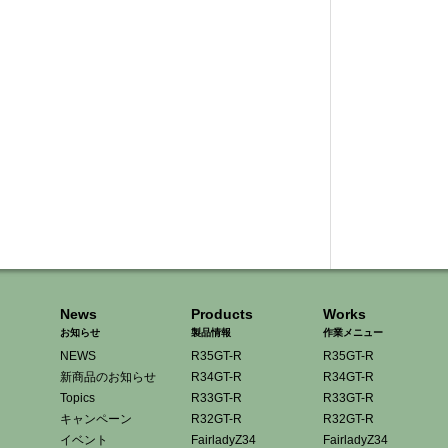
News
Products
Works
お知らせ
製品情報
作業メニュー
NEWS
R35GT-R
R35GT-R
新商品のお知らせ
R34GT-R
R34GT-R
Topics
R33GT-R
R33GT-R
キャンペーン
R32GT-R
R32GT-R
イベント
FairladyZ34
FairladyZ34