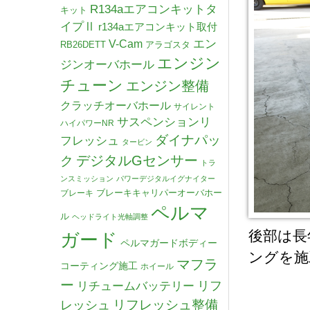
R134aエアコンキットタ
キット
イプⅡ
r134aエアコンキット取付
V-Cam
エン
RB26DETT
アラゴスタ
エンジン
ジンオーバホール
チューン
エンジン整備
クラッチオーバホール
サイレント
サスペンションリ
ハイパワーNR
ダイナパッ
フレッシュ
タービン
デジタルGセンサー
ク
トラ
ンスミッション
パワーデジタルイグナイター
ブレーキキャリパーオーバホー
ブレーキ
ペルマ
ル
ヘッドライト光軸調整
後部は長
ガード
ペルマガードボディー
ングを施
マフラ
コーティング施工
ホイール
ー
リチュームバッテリー
リフ
リフレッシュ整備
レッシュ