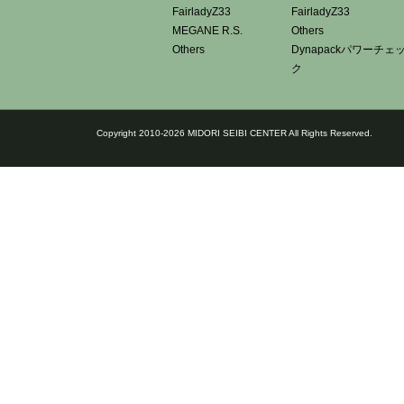
FairladyZ33
FairladyZ33
MEGANE R.S.
Others
Others
Dynapackパワーチェ
ク
Copyright 2010-2026 MIDORI SEIBI CENTER All Rights Reserved.