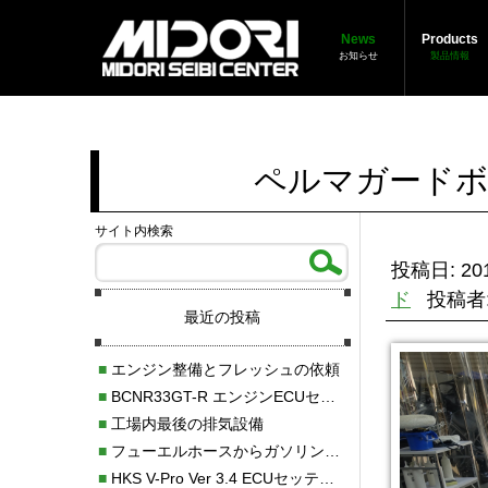
News
Products
お知らせ
製品情報
ペルマガードボ
サイト内検索
投稿日: 201
ド
投稿者
最近の投稿
■
エンジン整備とフレッシュの依頼
■
BCNR33GT-R エンジンECUセッティング調整
■
工場内最後の排気設備
■
フューエルホースからガソリン漏れ
■
HKS V-Pro Ver 3.4 ECUセッティング