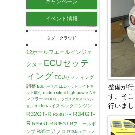
キャンペーン
イベント情報
タグ・クラウド
12ホールフエールインジェ
ECUセッテ
クター
ィング
ECUセッティング
調整
整備が行
LEDヘッドライトキ
EGIハーネス
midori silent high power NR
ット取付
す。そこ
マフラー
MIDORIアラゴスタサスペンシ
行いまし
midoriハイスペックエンジン
ョン
R34GT-
R32GT-R
R33GT-R
R
R35GT-R
R35GT-Rフエールポ
R35エアフロ
ンプ
R134aエアコン