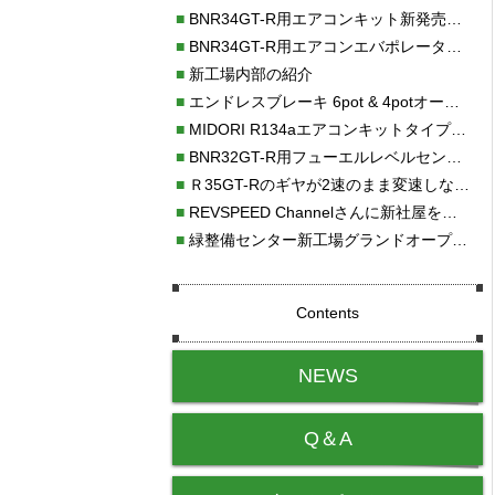
■
BNR34GT-R用エアコンキット新発売！！
■
BNR34GT-R用エアコンエバポレーターを新発売！！
■
新工場内部の紹介
■
エンドレスブレーキ 6pot & 4potオーバーホール
■
MIDORI R134aエアコンキットタイプⅡ取り付け
■
BNR32GT-R用フューエルレベルセンサー新発売！！
■
Ｒ35GT-Rのギヤが2速のまま変速しない！！
■
REVSPEED Channelさんに新社屋を紹介していただきました!!
■
緑整備センター新工場グランドオープン・続報
Contents
NEWS
Q＆A