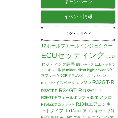
キャンペーン
イベント情報
タグ・クラウド
12ホールフエールインジェクター
ECUセッティング
ECU
セッティング調整
LEDヘッドラ
EGIハーネス
midori silent high power NR
イトキット取付
マフラー
MIDORIアラゴスタサスペンション
R32GT-R
midoriハイスペックエンジン
R34GT-R
R35GT-R
R33GT-R
R35エアフロ
R35GT-Rフエールポンプ
R134aエアコンキ
R134aエアコンキット
ットタイプⅡ
r134aエアコンキット取付
V-Cam
エンジンオ
RB26DETT
アラゴスタ