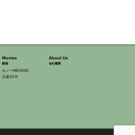
Movies
About Us
動画
会社概要
ルノーMEGANE
日産GT-R