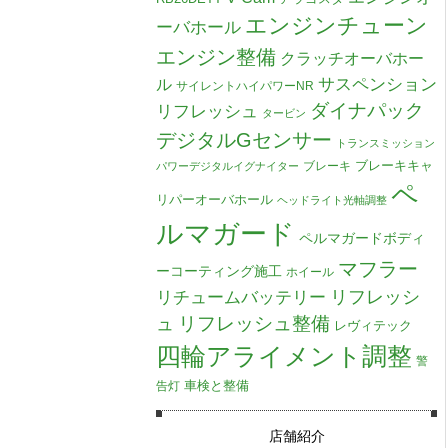
エンジンチューン
ーバホール
エンジン整備
クラッチオーバホー
ル
サスペンション
サイレントハイパワーNR
ダイナパック
リフレッシュ
タービン
デジタルGセンサー
トランスミッション
ブレーキキャ
ブレーキ
パワーデジタルイグナイター
ペ
リパーオーバホール
ヘッドライト光軸調整
ルマガード
ペルマガードボディ
マフラー
ーコーティング施工
ホイール
リチュームバッテリー
リフレッシ
リフレッシュ整備
ュ
レヴィテック
四輪アライメント調整
警
車検と整備
告灯
店舗紹介