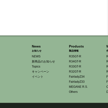
News
Products
お知らせ
製品情報
NEWS
R35GT-R
R
新商品のお知らせ
R34GT-R
R
Topics
R33GT-R
R
キャンペーン
R32GT-R
R
イベント
FairladyZ34
F
FairladyZ33
F
MEGANE R.S.
O
Others