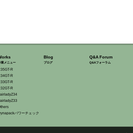
Works
Blog
Q&A Forum
作業メニュー
ブログ
Q&Aフォーラム
35GT-R
34GT-R
33GT-R
32GT-R
airladyZ34
airladyZ33
thers
Dynapackパワーチェック