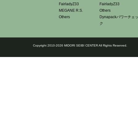
FairladyZ33
FairladyZ33
MEGANE R.S.
Others
Others
Dynapackパワーチェ
ク
Copyright 2010-2026 MIDORI SEIBI CENTER All Rights Reserved.