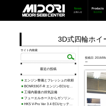
News
Products
お知らせ
製品情報
3D式四輪ホ
サイト内検索
投稿日: 2016/06
ー
最近の投稿
■
エンジン整備とフレッシュの依頼
■
BCNR33GT-R エンジンECUセッティング調整
■
工場内最後の排気設備
■
フューエルホースからガソリン漏れ
■
HKS V-Pro Ver 3.4 ECUセッティング