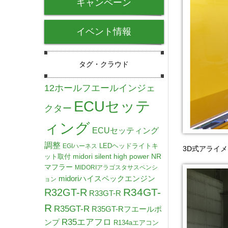
キャンペーン
イベント情報
タグ・クラウド
12ホールフエールインジェ
ECUセッテ
クター
ィング
ECUセッティング
調整
LEDヘッドライトキ
EGIハーネス
3D式アライ
midori silent high power NR
ット取付
マフラー
MIDORIアラゴスタサスペンシ
midoriハイスペックエンジン
ョン
R34GT-
R32GT-R
R33GT-R
R
R35GT-R
R35GT-Rフエールポ
R35エアフロ
ンプ
R134aエアコン