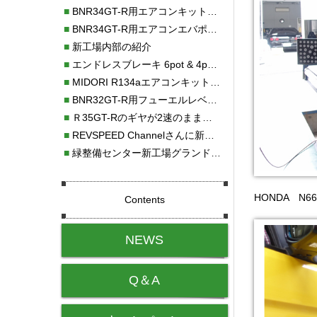
■
BNR34GT-R用エアコンキット新発売！！
■
BNR34GT-R用エアコンエバポレーターを新発売！！
■
新工場内部の紹介
■
エンドレスブレーキ 6pot & 4potオーバーホール
■
MIDORI R134aエアコンキットタイプⅡ取り付け
■
BNR32GT-R用フューエルレベルセンサー新発売！！
■
Ｒ35GT-Rのギヤが2速のまま変速しない！！
■
REVSPEED Channelさんに新社屋を紹介していただきました!!
■
緑整備センター新工場グランドオープン・続報
HONDA N
Contents
NEWS
Q＆A