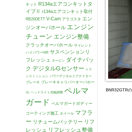
R134aエアコンキットタ
キット
イプⅡ
r134aエアコンキット取付
V-Cam
エン
RB26DETT
アラゴスタ
エンジン
ジンオーバホール
チューン
エンジン整備
クラッチオーバホール
サイレント
サスペンションリ
ハイパワーNR
ダイナパッ
フレッシュ
タービン
デジタルGセンサー
ク
トラ
ンスミッション
パワーデジタルイグナイター
ブレーキキャリパーオーバホー
ブレーキ
ペルマ
BNR32G
ル
ヘッドライト光軸調整
ガード
ペルマガードボディー
マフラ
コーティング施工
ホイール
ー
リチュームバッテリー
リフ
リフレッシュ整備
レッシュ