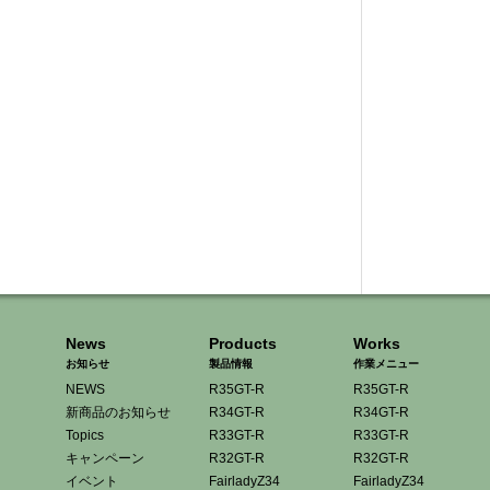
News
Products
Works
お知らせ
製品情報
作業メニュー
NEWS
R35GT-R
R35GT-R
新商品のお知らせ
R34GT-R
R34GT-R
Topics
R33GT-R
R33GT-R
キャンペーン
R32GT-R
R32GT-R
イベント
FairladyZ34
FairladyZ34