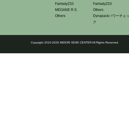
FairladyZ33
FairladyZ33
MEGANE R.S.
Others
Others
Dynapackパワーチェ
ク
Copyright 2010-2026 MIDORI SEIBI CENTER All Rights Reserved.