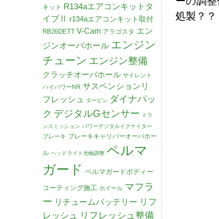
ーの調整
R134aエアコンキットタ
キット
処製？？
イプⅡ
r134aエアコンキット取付
V-Cam
エン
RB26DETT
アラゴスタ
エンジン
ジンオーバホール
チューン
エンジン整備
クラッチオーバホール
サイレント
サスペンションリ
ハイパワーNR
ダイナパッ
フレッシュ
タービン
デジタルGセンサー
ク
トラ
ンスミッション
パワーデジタルイグナイター
ブレーキキャリパーオーバホー
ブレーキ
ペルマ
ル
ヘッドライト光軸調整
ガード
ペルマガードボディー
マフラ
コーティング施工
ホイール
ー
リチュームバッテリー
リフ
リフレッシュ整備
レッシュ