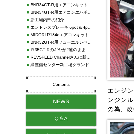
■
BNR34GT-R用エアコンキット新発売！！
■
BNR34GT-R用エアコンエバポレーターを新発売！！
■
新工場内部の紹介
■
エンドレスブレーキ 6pot & 4potオーバーホール
■
MIDORI R134aエアコンキットタイプⅡ取り付け
■
BNR32GT-R用フューエルレベルセンサー新発売！！
■
Ｒ35GT-Rのギヤが2速のまま変速しない！！
■
REVSPEED Channelさんに新社屋を紹介していただきました!!
■
緑整備センター新工場グランドオープン・続報
Contents
エンジン
ンジンル
NEWS
の為、改
Q＆A