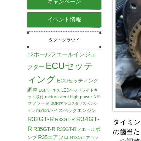
キャンペーン
イベント情報
タグ・クラウド
12ホールフエールインジェ
ECUセッテ
クター
ィング
ECUセッティング
調整
LEDヘッドライトキ
EGIハーネス
midori silent high power NR
ット取付
マフラー
MIDORIアラゴスタサスペンシ
midoriハイスペックエンジン
ョン
R34GT-
R32GT-R
R33GT-R
タイミン
R
R35GT-R
R35GT-Rフエールポ
の歯当た
R35エアフロ
ンプ
R134aエアコン