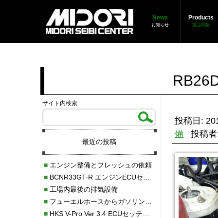
News
Products
お知らせ
製品情報
RB2
サイト内検索
投稿日: 201
備
投稿者
最近の投稿
■
エンジン整備とフレッシュの依頼
■
BCNR33GT-R エンジンECUセッティング調整
■
工場内最後の排気設備
■
フューエルホースからガソリン漏れ
■
HKS V-Pro Ver 3.4 ECUセッティング