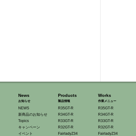
News
Products
Works
お知らせ
製品情報
作業メニュー
NEWS
R35GT-R
R35GT-R
新商品のお知らせ
R34GT-R
R34GT-R
Topics
R33GT-R
R33GT-R
キャンペーン
R32GT-R
R32GT-R
イベント
FairladyZ34
FairladyZ34