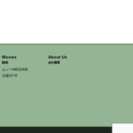
Movies
About Us
動画
会社概要
ルノーMEGANE
日産GT-R