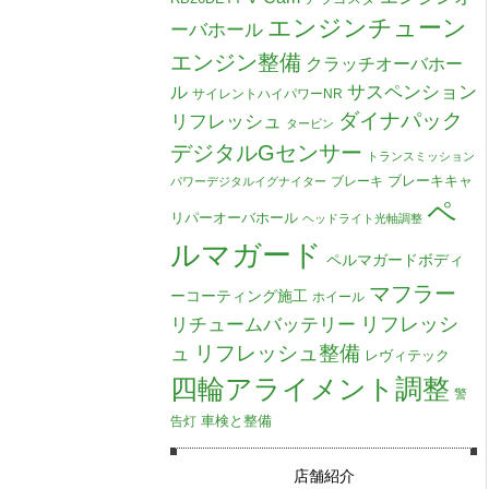
エンジンチューン
ーバホール
エンジン整備
クラッチオーバホー
ル
サスペンション
サイレントハイパワーNR
ダイナパック
リフレッシュ
タービン
デジタルGセンサー
トランスミッション
ブレーキキャ
ブレーキ
パワーデジタルイグナイター
ペ
リパーオーバホール
ヘッドライト光軸調整
ルマガード
ペルマガードボディ
マフラー
ーコーティング施工
ホイール
リチュームバッテリー
リフレッシ
リフレッシュ整備
ュ
レヴィテック
四輪アライメント調整
警
車検と整備
告灯
店舗紹介