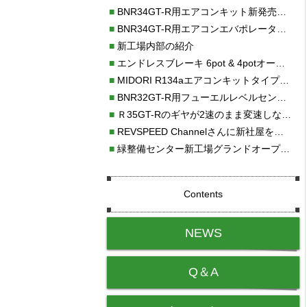
■
BNR34GT-R用エアコンキット新発売！！
■
BNR34GT-R用エアコンエバポレーターを新発売！！
■
新工場内部の紹介
■
エンドレスブレーキ 6pot & 4potオーバーホール
■
MIDORI R134aエアコンキットタイプⅡ取り付け
■
BNR32GT-R用フューエルレベルセンサー新発売！！
■
Ｒ35GT-Rのギヤが2速のまま変速しない！！
■
REVSPEED Channelさんに新社屋を紹介していただきました!!
■
緑整備センター新工場グランドオープン・続報
Contents
NEWS
Q＆A