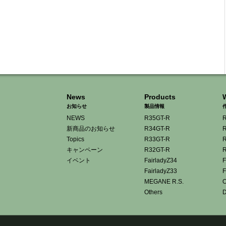
News
Products
お知らせ
製品情報
NEWS
R35GT-R
R
新商品のお知らせ
R34GT-R
R
Topics
R33GT-R
R
キャンペーン
R32GT-R
R
イベント
FairladyZ34
F
FairladyZ33
F
MEGANE R.S.
O
Others