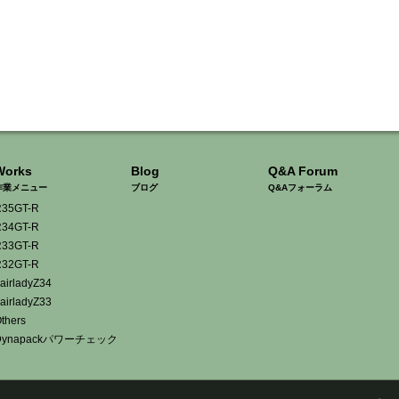
Works
Blog
Q&A Forum
作業メニュー
ブログ
Q&Aフォーラム
35GT-R
34GT-R
33GT-R
32GT-R
airladyZ34
airladyZ33
thers
Dynapackパワーチェック