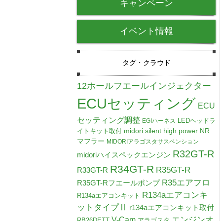
キャンペーン
イベント情報
タグ・クラウド
12ホールフエールインジェクター
ECUセッティング
ECU
セッティング調整
LEDヘッドラ
EGIハーネス
midori silent high power NR
イトキット取付
マフラー
MIDORIアラゴスタサスペンション
R32GT-R
midoriハイスペックエンジン
R34GT-R
R35GT-R
R33GT-R
R35エアフロ
R35GT-Rフエールポンプ
R134aエアコンキ
R134aエアコンキット
ットタイプⅡ
r134aエアコンキット取付
V-Cam
エンジンオ
RB26DETT
アラゴスタ