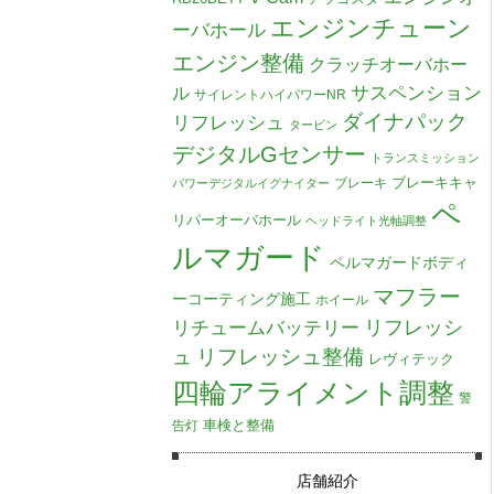
エンジンチューン
ーバホール
エンジン整備
クラッチオーバホー
ル
サスペンション
サイレントハイパワーNR
ダイナパック
リフレッシュ
タービン
デジタルGセンサー
トランスミッション
ブレーキキャ
ブレーキ
パワーデジタルイグナイター
ペ
リパーオーバホール
ヘッドライト光軸調整
ルマガード
ペルマガードボディ
マフラー
ーコーティング施工
ホイール
リチュームバッテリー
リフレッシ
リフレッシュ整備
ュ
レヴィテック
四輪アライメント調整
警
車検と整備
告灯
店舗紹介