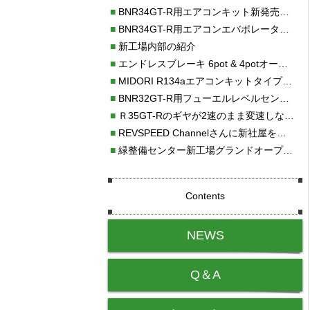
■
BNR34GT-R用エアコンキット新発売！！
■
BNR34GT-R用エアコンエバポレーターを新発売！！
■
新工場内部の紹介
■
エンドレスブレーキ 6pot & 4potオーバーホール
■
MIDORI R134aエアコンキットタイプⅡ取り付け
■
BNR32GT-R用フューエルレベルセンサー新発売！！
■
Ｒ35GT-Rのギヤが2速のまま変速しない！！
■
REVSPEED Channelさんに新社屋を紹介していただきました!!
■
緑整備センター新工場グランドオープン・続報
Contents
NEWS
Q＆A