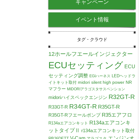
キャンペーン
イベント情報
タグ・クラウド
12ホールフエールインジェクター
ECUセッティング
ECU
セッティング調整
LEDヘッドラ
EGIハーネス
midori silent high power NR
イトキット取付
マフラー
MIDORIアラゴスタサスペンション
R32GT-R
midoriハイスペックエンジン
R34GT-R
R35GT-R
R33GT-R
R35エアフロ
R35GT-Rフエールポンプ
R134aエアコンキ
R134aエアコンキット
ットタイプⅡ
r134aエアコンキット取付
V-Cam
エンジンオ
RB26DETT
アラゴスタ