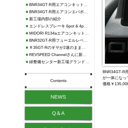
■
BNR34GT-R用エアコンキット新発売！！
■
BNR34GT-R用エアコンエバポレーターを新発売！！
■
新工場内部の紹介
■
エンドレスブレーキ 6pot & 4potオーバーホール
■
MIDORI R134aエアコンキットタイプⅡ取り付け
■
BNR32GT-R用フューエルレベルセンサー新発売！！
■
Ｒ35GT-Rのギヤが2速のまま変速しない！！
■
REVSPEED Channelさんに新社屋を紹介していただきました!!
■
緑整備センター新工場グランドオープン・続報
BNR34G
が一体になっ
Contents
価格￥135,0
NEWS
Q＆A