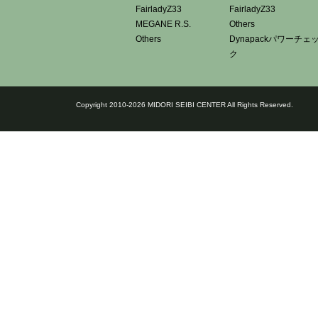
FairladyZ33
FairladyZ33
MEGANE R.S.
Others
Others
Dynapackパワーチェ
ク
Copyright 2010-2026 MIDORI SEIBI CENTER All Rights Reserved.