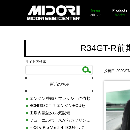
News
Products
お知らせ
製品情報
R34GT-
サイト内検索
投稿日: 2020/07
最近の投稿
■
エンジン整備とフレッシュの依頼
■
BCNR33GT-R エンジンECUセッティング調整
■
工場内最後の排気設備
■
フューエルホースからガソリン漏れ
■
HKS V-Pro Ver 3.4 ECUセッティング