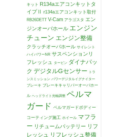
R134aエアコンキットタ
キット
イプⅡ
r134aエアコンキット取付
V-Cam
エン
RB26DETT
アラゴスタ
エンジン
ジンオーバホール
チューン
エンジン整備
クラッチオーバホール
サイレント
サスペンションリ
ハイパワーNR
ダイナパッ
フレッシュ
タービン
デジタルGセンサー
ク
トラ
ンスミッション
パワーデジタルイグナイター
ブレーキキャリパーオーバホー
ブレーキ
ペルマ
ル
ヘッドライト光軸調整
ガード
ペルマガードボディー
マフラ
コーティング施工
ホイール
ー
リチュームバッテリー
リフ
リフレッシュ整備
レッシュ