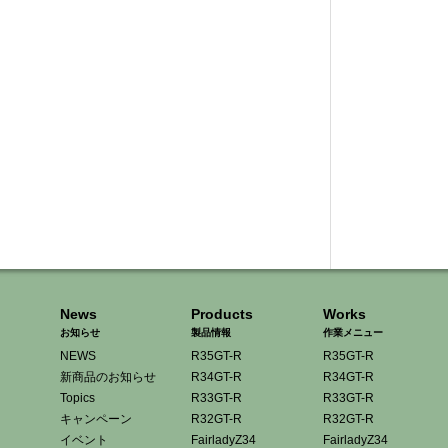
News
Products
Works
お知らせ
製品情報
作業メニュー
NEWS
R35GT-R
R35GT-R
新商品のお知らせ
R34GT-R
R34GT-R
Topics
R33GT-R
R33GT-R
キャンペーン
R32GT-R
R32GT-R
イベント
FairladyZ34
FairladyZ34