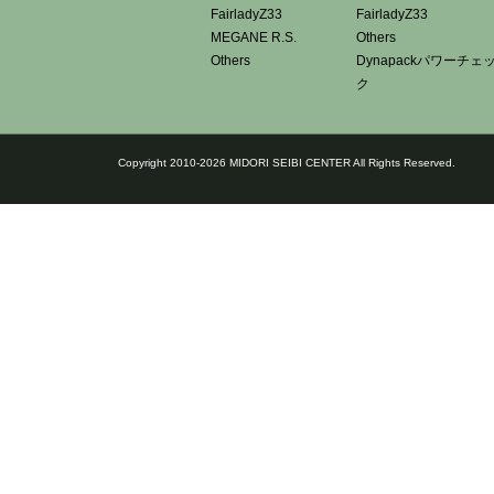
FairladyZ33
FairladyZ33
MEGANE R.S.
Others
Others
Dynapackパワーチェ
ク
Copyright 2010-2026 MIDORI SEIBI CENTER All Rights Reserved.