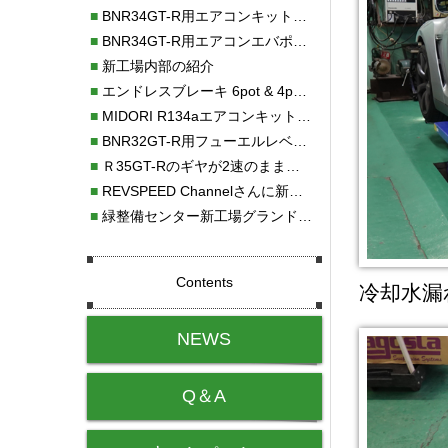
■
BNR34GT-R用エアコンキット新発売！！
■
BNR34GT-R用エアコンエバポレーターを新発売！！
■
新工場内部の紹介
■
エンドレスブレーキ 6pot & 4potオーバーホール
■
MIDORI R134aエアコンキットタイプⅡ取り付け
■
BNR32GT-R用フューエルレベルセンサー新発売！！
■
Ｒ35GT-Rのギヤが2速のまま変速しない！！
■
REVSPEED Channelさんに新社屋を紹介していただきました!!
■
緑整備センター新工場グランドオープン・続報
Contents
冷却水漏
NEWS
Q＆A