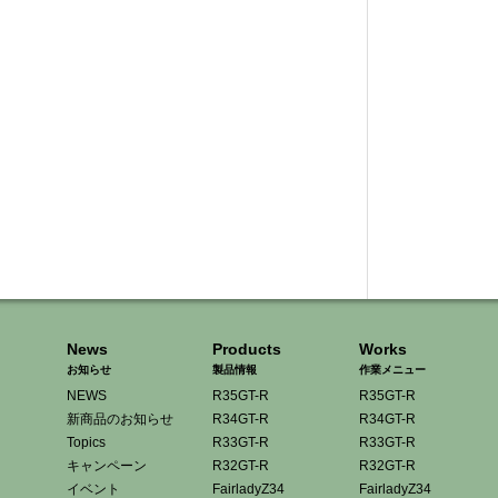
News
Products
Works
お知らせ
製品情報
作業メニュー
NEWS
R35GT-R
R35GT-R
新商品のお知らせ
R34GT-R
R34GT-R
Topics
R33GT-R
R33GT-R
キャンペーン
R32GT-R
R32GT-R
イベント
FairladyZ34
FairladyZ34