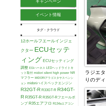
キャンペーン
イベント情報
タグ・クラウド
12ホールフエールインジェ
ECUセッテ
クター
ィング
ECUセッティング
調整
LEDヘッドライトキ
EGIハーネス
ラジエタ
midori silent high power NR
ット取付
マフラー
MIDORIアラゴスタサスペンシ
りのディ
midoriハイスペックエンジン
ョン
R34GT-
R32GT-R
R33GT-R
R
R35GT-R
R35GT-Rフエールポ
R35エアフロ
ンプ
R134aエアコン