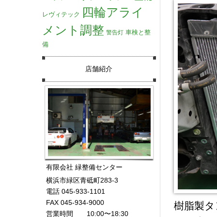
四輪アライ
レヴィテック
メント調整
車検と整
警告灯
備
店舗紹介
有限会社 緑整備センター
横浜市緑区青砥町283-3
電話 045-933-1101
FAX 045-934-9000
樹脂製タ
営業時間 10:00〜18:30