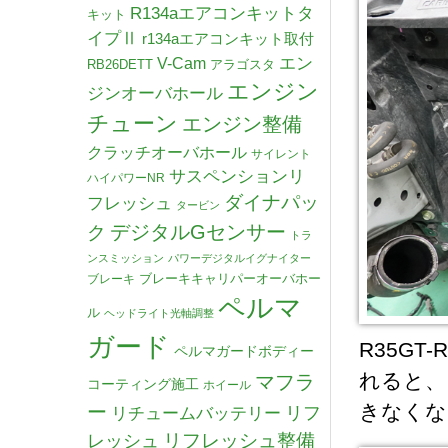
R134aエアコンキットタ
キット
イプⅡ
r134aエアコンキット取付
V-Cam
エン
RB26DETT
アラゴスタ
エンジン
ジンオーバホール
チューン
エンジン整備
クラッチオーバホール
サイレント
サスペンションリ
ハイパワーNR
ダイナパッ
フレッシュ
タービン
デジタルGセンサー
ク
トラ
ンスミッション
パワーデジタルイグナイター
ブレーキキャリパーオーバホー
ブレーキ
ペルマ
ル
ヘッドライト光軸調整
ガード
R35G
ペルマガードボディー
れると、
マフラ
コーティング施工
ホイール
きなくな
ー
リチュームバッテリー
リフ
リフレッシュ整備
レッシュ