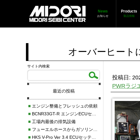
News
Products
お知らせ
製品情報
オーバーヒート
サイト内検索
投稿日: 202
PWRラジ
最近の投稿
■
エンジン整備とフレッシュの依頼
■
BCNR33GT-R エンジンECUセッティング調整
■
工場内最後の排気設備
■
フューエルホースからガソリン漏れ
■
HKS V-Pro Ver 3.4 ECUセッティング