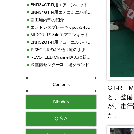
■
BNR34GT-R用エアコンキット新発売！！
■
BNR34GT-R用エアコンエバポレーターを新発売！！
■
新工場内部の紹介
■
エンドレスブレーキ 6pot & 4potオーバーホール
■
MIDORI R134aエアコンキットタイプⅡ取り付け
■
BNR32GT-R用フューエルレベルセンサー新発売！！
■
Ｒ35GT-Rのギヤが2速のまま変速しない！！
■
REVSPEED Channelさんに新社屋を紹介していただきました!!
■
緑整備センター新工場グランドオープン・続報
Contents
GT-R
と、整備
NEWS
が、走行
た。
Q＆A