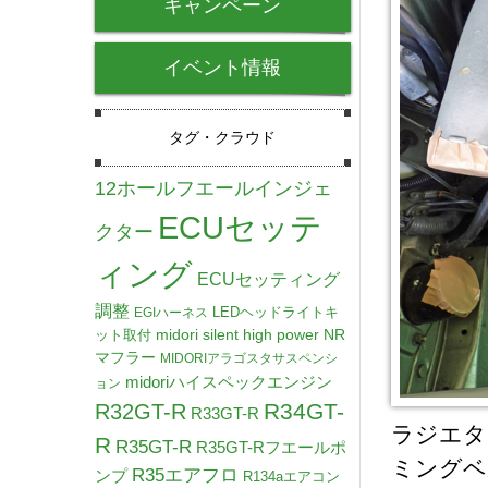
キャンペーン
イベント情報
タグ・クラウド
12ホールフエールインジェ
ECUセッテ
クター
ィング
ECUセッティング
調整
LEDヘッドライトキ
EGIハーネス
midori silent high power NR
ット取付
マフラー
MIDORIアラゴスタサスペンシ
midoriハイスペックエンジン
ョン
R34GT-
R32GT-R
R33GT-R
ラジエタ
R
R35GT-R
R35GT-Rフエールポ
ミングベ
R35エアフロ
ンプ
R134aエアコン