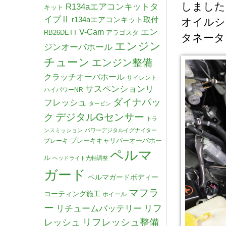
しました
R134aエアコンキットタ
キット
イプⅡ
r134aエアコンキット取付
オイルシ
V-Cam
エン
RB26DETT
アラゴスタ
タネータ
エンジン
ジンオーバホール
チューン
エンジン整備
クラッチオーバホール
サイレント
サスペンションリ
ハイパワーNR
ダイナパッ
フレッシュ
タービン
デジタルGセンサー
ク
トラ
ンスミッション
パワーデジタルイグナイター
ブレーキキャリパーオーバホー
ブレーキ
ペルマ
ル
ヘッドライト光軸調整
ガード
ペルマガードボディー
マフラ
コーティング施工
ホイール
ー
リチュームバッテリー
リフ
リフレッシュ整備
レッシュ