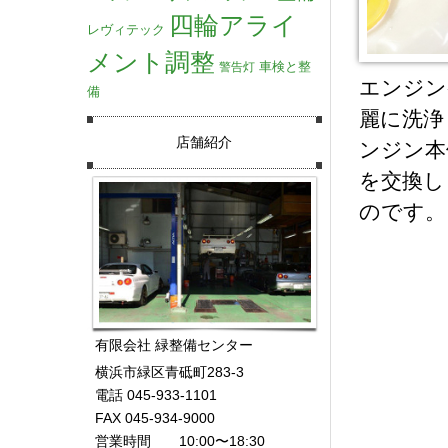
四輪アライ
レヴィテック
メント調整
車検と整
警告灯
エンジン
備
麗に洗浄
店舗紹介
ンジン本
を交換し
のです。
有限会社 緑整備センター
横浜市緑区青砥町283-3
電話 045-933-1101
FAX 045-934-9000
営業時間 10:00〜18:30