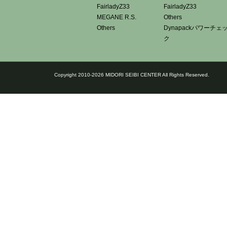
FairladyZ33
FairladyZ33
MEGANE R.S.
Others
Others
Dynapackパワーチェ
ク
Copyright 2010-2026 MIDORI SEIBI CENTER All Rights Reserved.