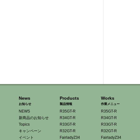
News
Products
Works
お知らせ
製品情報
作業メニュー
NEWS
R35GT-R
R35GT-R
新商品のお知らせ
R34GT-R
R34GT-R
Topics
R33GT-R
R33GT-R
キャンペーン
R32GT-R
R32GT-R
イベント
FairladyZ34
FairladyZ34