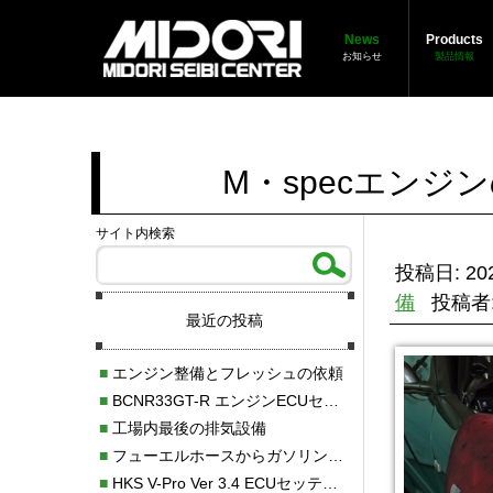
News
Products
お知らせ
製品情報
M・specエン
サイト内検索
投稿日: 202
備
投稿者
最近の投稿
■
エンジン整備とフレッシュの依頼
■
BCNR33GT-R エンジンECUセッティング調整
■
工場内最後の排気設備
■
フューエルホースからガソリン漏れ
■
HKS V-Pro Ver 3.4 ECUセッティング