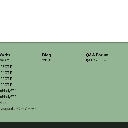
Works
Blog
Q&A Forum
作業メニュー
ブログ
Q&Aフォーラム
35GT-R
34GT-R
33GT-R
32GT-R
airladyZ34
airladyZ33
thers
Dynapackパワーチェック