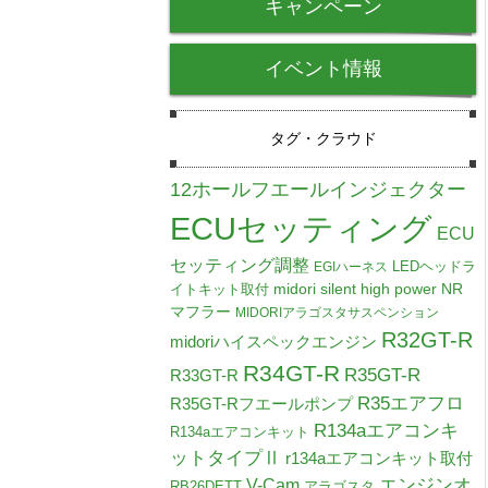
キャンペーン
イベント情報
タグ・クラウド
12ホールフエールインジェクター
ECUセッティング
ECU
セッティング調整
LEDヘッドラ
EGIハーネス
midori silent high power NR
イトキット取付
マフラー
MIDORIアラゴスタサスペンション
R32GT-R
midoriハイスペックエンジン
R34GT-R
R35GT-R
R33GT-R
R35エアフロ
R35GT-Rフエールポンプ
R134aエアコンキ
R134aエアコンキット
ットタイプⅡ
r134aエアコンキット取付
V-Cam
エンジンオ
RB26DETT
アラゴスタ