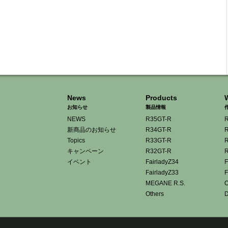
News
Products
お知らせ
製品情報
NEWS
R35GT-R
R
新商品のお知らせ
R34GT-R
R
Topics
R33GT-R
R
キャンペーン
R32GT-R
R
イベント
FairladyZ34
F
FairladyZ33
F
MEGANE R.S.
O
Others