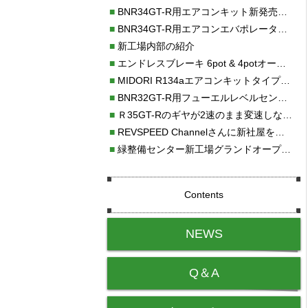
■
BNR34GT-R用エアコンキット新発売！！
■
BNR34GT-R用エアコンエバポレーターを新発売！！
■
新工場内部の紹介
■
エンドレスブレーキ 6pot & 4potオーバーホール
■
MIDORI R134aエアコンキットタイプⅡ取り付け
■
BNR32GT-R用フューエルレベルセンサー新発売！！
■
Ｒ35GT-Rのギヤが2速のまま変速しない！！
■
REVSPEED Channelさんに新社屋を紹介していただきました!!
■
緑整備センター新工場グランドオープン・続報
Contents
NEWS
Q＆A