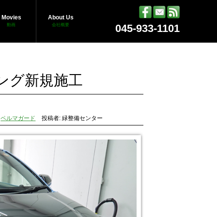
Movies
About Us
動画
会社概要
045-933-1101
ング新規施工
:
ペルマガード
投稿者: 緑整備センター