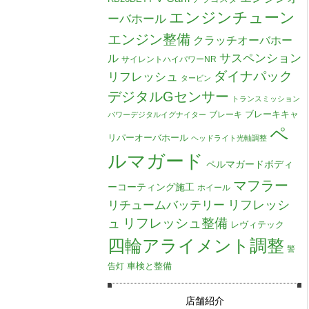
エンジンチューン
ーバホール
エンジン整備
クラッチオーバホー
ル
サスペンション
サイレントハイパワーNR
ダイナパック
リフレッシュ
タービン
デジタルGセンサー
トランスミッション
ブレーキキャ
ブレーキ
パワーデジタルイグナイター
ペ
リパーオーバホール
ヘッドライト光軸調整
ルマガード
ペルマガードボディ
マフラー
ーコーティング施工
ホイール
リチュームバッテリー
リフレッシ
リフレッシュ整備
ュ
レヴィテック
四輪アライメント調整
警
車検と整備
告灯
店舗紹介