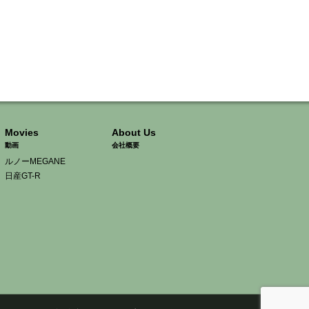
Movies
About Us
動画
会社概要
ルノーMEGANE
日産GT-R