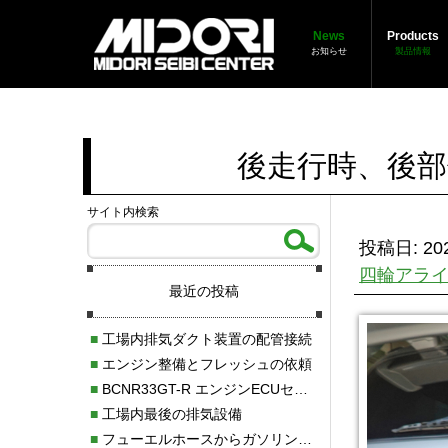
News
Products
お知らせ
製品情報
後走行時、後
サイト内検索
投稿日: 202
四輪アラ
最近の投稿
■
工場内排気ダクト装置の配管接続
■
エンジン整備とフレッシュの依頼
■
BCNR33GT-R エンジンECUセッティング調整
■
工場内最後の排気設備
■
フューエルホースからガソリン漏れ