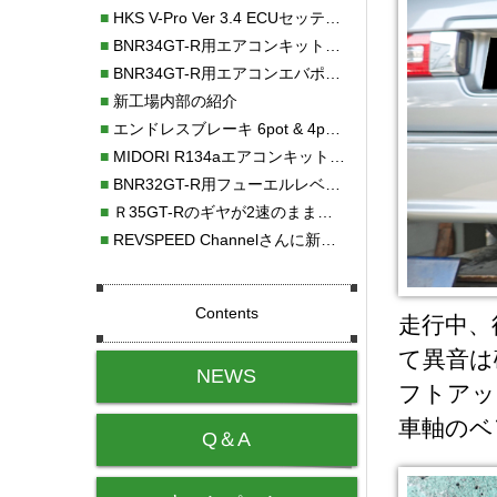
■
HKS V-Pro Ver 3.4 ECUセッティング
■
BNR34GT-R用エアコンキット新発売！！
■
BNR34GT-R用エアコンエバポレーターを新発売！！
■
新工場内部の紹介
■
エンドレスブレーキ 6pot & 4potオーバーホール
■
MIDORI R134aエアコンキットタイプⅡ取り付け
■
BNR32GT-R用フューエルレベルセンサー新発売！！
■
Ｒ35GT-Rのギヤが2速のまま変速しない！！
■
REVSPEED Channelさんに新社屋を紹介していただきました!!
Contents
走行中、
て異音は
NEWS
フトアッ
車軸のベ
Q＆A