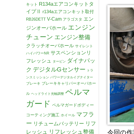
R134aエアコンキットタ
キット
イプⅡ
r134aエアコンキット取付
V-Cam
エン
RB26DETT
アラゴスタ
エンジン
ジンオーバホール
チューン
エンジン整備
クラッチオーバホール
サイレント
サスペンションリ
ハイパワーNR
ダイナパッ
フレッシュ
タービン
デジタルGセンサー
ク
トラ
ンスミッション
パワーデジタルイグナイター
ブレーキキャリパーオーバホー
ブレーキ
ペルマ
ル
ヘッドライト光軸調整
ガード
ペルマガードボディー
マフラ
コーティング施工
ホイール
ー
リチュームバッテリー
リフ
リフレッシュ整備
レッシュ
今回の作