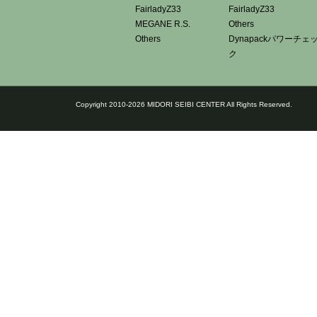
FairladyZ33
FairladyZ33
MEGANE R.S.
Others
Others
Dynapackパワーチェ
ク
Copyright 2010-2026 MIDORI SEIBI CENTER All Rights Reserved.