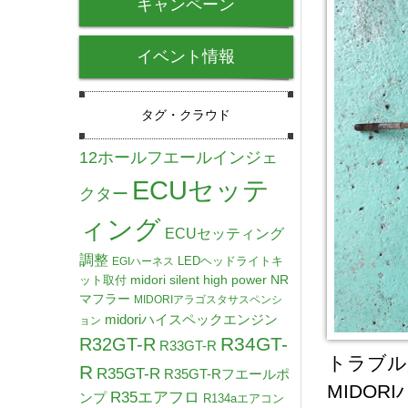
キャンペーン
イベント情報
タグ・クラウド
12ホールフエールインジェ
ECUセッテ
クター
ィング
ECUセッティング
調整
LEDヘッドライトキ
EGIハーネス
midori silent high power NR
ット取付
マフラー
MIDORIアラゴスタサスペンシ
midoriハイスペックエンジン
ョン
R34GT-
R32GT-R
R33GT-R
トラブル
R
R35GT-R
R35GT-Rフエールポ
MIDO
R35エアフロ
ンプ
R134aエアコン