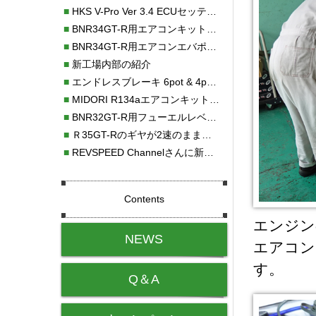
■
HKS V-Pro Ver 3.4 ECUセッティング
■
BNR34GT-R用エアコンキット新発売！！
■
BNR34GT-R用エアコンエバポレーターを新発売！！
■
新工場内部の紹介
■
エンドレスブレーキ 6pot & 4potオーバーホール
■
MIDORI R134aエアコンキットタイプⅡ取り付け
■
BNR32GT-R用フューエルレベルセンサー新発売！！
■
Ｒ35GT-Rのギヤが2速のまま変速しない！！
■
REVSPEED Channelさんに新社屋を紹介していただきました!!
Contents
エンジン
NEWS
エアコン
す。
Q＆A