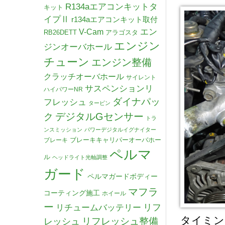
R134aエアコンキットタ
キット
イプⅡ
r134aエアコンキット取付
V-Cam
エン
RB26DETT
アラゴスタ
エンジン
ジンオーバホール
チューン
エンジン整備
クラッチオーバホール
サイレント
サスペンションリ
ハイパワーNR
ダイナパッ
フレッシュ
タービン
デジタルGセンサー
ク
トラ
ンスミッション
パワーデジタルイグナイター
ブレーキキャリパーオーバホー
ブレーキ
ペルマ
ル
ヘッドライト光軸調整
ガード
ペルマガードボディー
マフラ
コーティング施工
ホイール
ー
リチュームバッテリー
リフ
タイミン
リフレッシュ整備
レッシュ