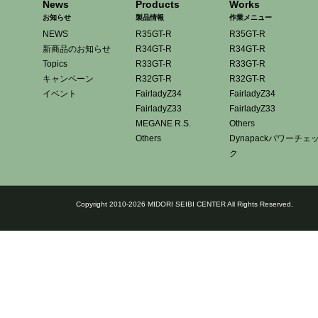
News
Products
Works
お知らせ
製品情報
作業メニュー
NEWS
R35GT-R
R35GT-R
新商品のお知らせ
R34GT-R
R34GT-R
Topics
R33GT-R
R33GT-R
キャンペーン
R32GT-R
R32GT-R
イベント
FairladyZ34
FairladyZ34
FairladyZ33
FairladyZ33
MEGANE R.S.
Others
Others
Dynapackパワーチェ
ク
Copyright 2010-2026 MIDORI SEIBI CENTER All Rights Reserved.