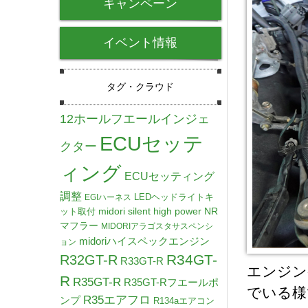
キャンペーン
イベント情報
タグ・クラウド
12ホールフエールインジェ
ECUセッテ
クター
ィング
ECUセッティング
調整
LEDヘッドライトキ
EGIハーネス
midori silent high power NR
ット取付
マフラー
MIDORIアラゴスタサスペンシ
midoriハイスペックエンジン
ョン
R34GT-
R32GT-R
R33GT-R
エンジン
R
R35GT-R
R35GT-Rフエールポ
でいる様
R35エアフロ
ンプ
R134aエアコン