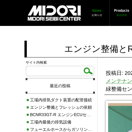
News
Products
お知らせ
製品情報
エンジン整備とR
サイト内検索
投稿日: 202
メンテナ
最近の投稿
緑整備セ
■
工場内排気ダクト装置の配管接続
■
エンジン整備とフレッシュの依頼
■
BCNR33GT-R エンジンECUセッティング調整
■
工場内最後の排気設備
■
フューエルホースからガソリン漏れ