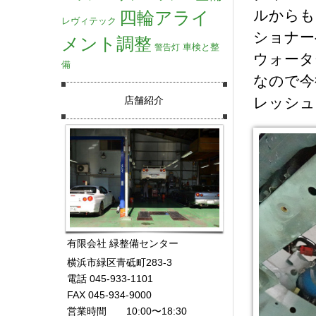
ルからも
四輪アライ
レヴィテック
ショナー
メント調整
車検と整
警告灯
ウォータ
備
なので今
店舗紹介
レッシュ
有限会社 緑整備センター
横浜市緑区青砥町283-3
電話 045-933-1101
FAX 045-934-9000
営業時間 10:00〜18:30