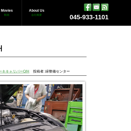
Movies
About Us
動画
会社概要
045-933-1101
H
レーキキャリパーO/H
投稿者: 緑整備センター