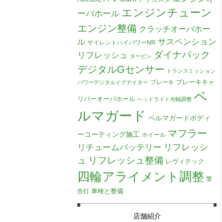
エンジンチューン
ーバホール
エンジン整備
クラッチオーバホー
ル
サスペンション
サイレントハイパワーNR
ダイナパック
リフレッシュ
タービン
デジタルGセンサー
トランスミッション
ブレーキキャ
ブレーキ
パワーデジタルイグナイター
ペ
リパーオーバホール
ヘッドライト光軸調整
ルマガード
ペルマガードボディ
マフラー
ーコーティング施工
ホイール
リチュームバッテリー
リフレッシ
リフレッシュ整備
ュ
レヴィテック
四輪アライメント調整
警
車検と整備
告灯
店舗紹介