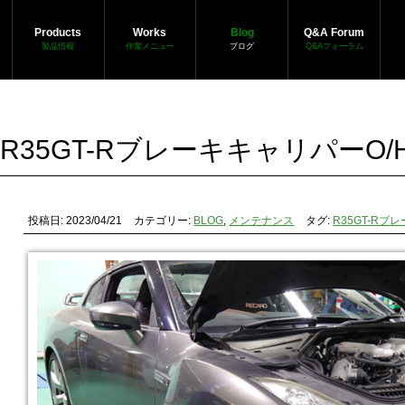
Products
Works
Blog
Q&A Forum
製品情報
作業メニュー
ブログ
Q&Aフォーラム
R35GT-RブレーキキャリパーO/
投稿日: 2023/04/21
カテゴリー:
BLOG
,
メンテナンス
タグ:
R35GT-Rブ