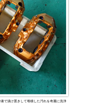
浄液で漬け置きして堆積した汚れを奇麗に洗浄