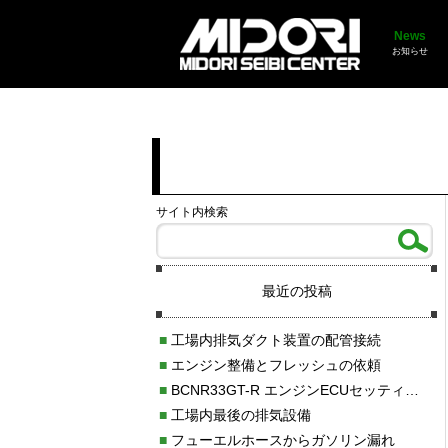
News
お知らせ
サイト内検索
最近の投稿
■
工場内排気ダクト装置の配管接続
■
エンジン整備とフレッシュの依頼
■
BCNR33GT-R エンジンECUセッティング調整
■
工場内最後の排気設備
■
フューエルホースからガソリン漏れ