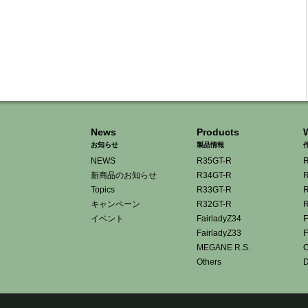
News
Products
お知らせ
製品情報
NEWS
R35GT-R
R
新商品のお知らせ
R34GT-R
R
Topics
R33GT-R
R
キャンペーン
R32GT-R
R
イベント
FairladyZ34
F
FairladyZ33
F
MEGANE R.S.
O
Others