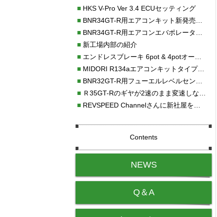
■
HKS V-Pro Ver 3.4 ECUセッティング
■
BNR34GT-R用エアコンキット新発売！！
■
BNR34GT-R用エアコンエバポレーターを新発売！！
■
新工場内部の紹介
■
エンドレスブレーキ 6pot & 4potオーバーホール
■
MIDORI R134aエアコンキットタイプⅡ取り付け
■
BNR32GT-R用フューエルレベルセンサー新発売！！
■
Ｒ35GT-Rのギヤが2速のまま変速しない！！
■
REVSPEED Channelさんに新社屋を紹介していただきました!!
Contents
NEWS
Q＆A