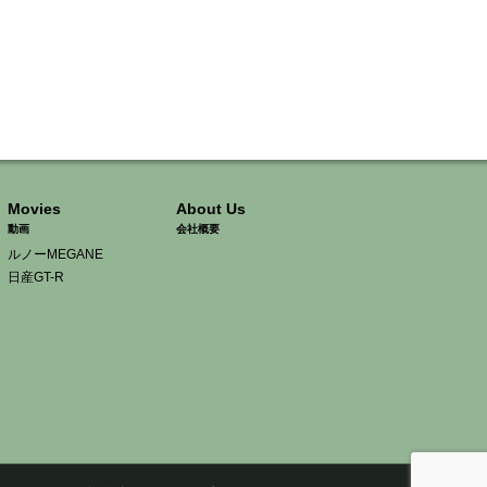
Movies
About Us
動画
会社概要
ルノーMEGANE
日産GT-R