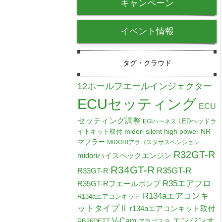
キャンペーン
イベント情報
タグ・クラウド
12ホールフエールインジェクター
ECUセッティング
ECU
セッティング調整
LEDヘッドラ
EGIハーネス
midori silent high power NR
イトキット取付
マフラー
MIDORIアラゴスタサスペンション
R32GT-R
midoriハイスペックエンジン
R34GT-R
R35GT-R
R33GT-R
R35エアフロ
R35GT-Rフエールポンプ
R134aエアコンキ
R134aエアコンキット
ットタイプⅡ
r134aエアコンキット取付
V-Cam
エンジンオ
RB26DETT
アラゴスタ