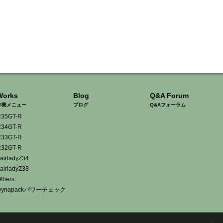
Works
Blog
Q&A Forum
作業メニュー
ブログ
Q&Aフォーラム
35GT-R
34GT-R
33GT-R
32GT-R
airladyZ34
airladyZ33
thers
Dynapackパワーチェック