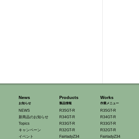
News
Products
Works
お知らせ
製品情報
作業メニュー
NEWS
R35GT-R
R35GT-R
新商品のお知らせ
R34GT-R
R34GT-R
Topics
R33GT-R
R33GT-R
キャンペーン
R32GT-R
R32GT-R
イベント
FairladyZ34
FairladyZ34