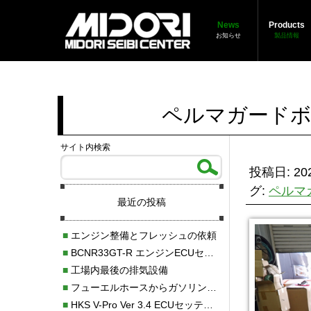
News
Products
お知らせ
製品情報
ペルマガードボ
サイト内検索
投稿日: 202
グ:
ペルマ
最近の投稿
■
エンジン整備とフレッシュの依頼
■
BCNR33GT-R エンジンECUセッティング調整
■
工場内最後の排気設備
■
フューエルホースからガソリン漏れ
■
HKS V-Pro Ver 3.4 ECUセッティング