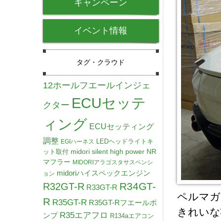
キャンペーン
イベント情報
タグ・クラウド
12ホールフエールインジェ
ECUセッテ
クター
ィング
ECUセッティング
調整
LEDヘッドライトキ
EGIハーネス
midori silent high power NR
ット取付
マフラー
MIDORIアラゴスタサスペンシ
midoriハイスペックエンジン
ョン
R34GT-
R32GT-R
R33GT-R
ペルマガ
R
R35GT-R
R35GT-Rフエールポ
きれいな
R35エアフロ
ンプ
R134aエアコン