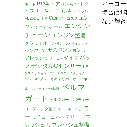
ィーコー
R134aエアコンキットタ
キット
イプⅡ
r134aエアコンキット取付
場合は1
V-Cam
エン
RB26DETT
アラゴスタ
ない輝き
エンジン
ジンオーバホール
チューン
エンジン整備
クラッチオーバホール
サイレント
サスペンションリ
ハイパワーNR
ダイナパッ
フレッシュ
タービン
デジタルGセンサー
ク
トラ
ンスミッション
パワーデジタルイグナイター
ブレーキキャリパーオーバホー
ブレーキ
ペルマ
ル
ヘッドライト光軸調整
ガード
ペルマガードボディー
マフラ
コーティング施工
ホイール
ー
リチュームバッテリー
リフ
リフレッシュ整備
レッシュ