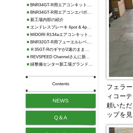
■
BNR34GT-R用エアコンキット新発売！！
■
BNR34GT-R用エアコンエバポレーターを新発売！！
■
新工場内部の紹介
■
エンドレスブレーキ 6pot & 4potオーバーホール
■
MIDORI R134aエアコンキットタイプⅡ取り付け
■
BNR32GT-R用フューエルレベルセンサー新発売！！
■
Ｒ35GT-Rのギヤが2速のまま変速しない！！
■
REVSPEED Channelさんに新社屋を紹介していただきました!!
■
緑整備センター新工場グランドオープン・続報
Contents
フェラー
ィコーテ
NEWS
頼いただ
ップを見
Q＆A