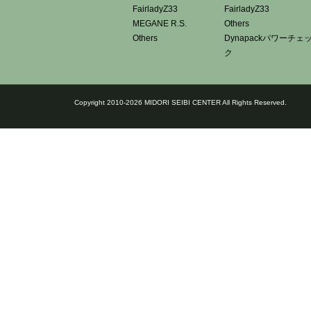
FairladyZ33
FairladyZ33
MEGANE R.S.
Others
Others
Dynapackパワーチェ
ク
Copyright 2010-2026 MIDORI SEIBI CENTER All Rights Reserved.