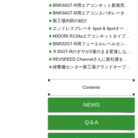
■
BNR34GT-R用エアコンキット新発売！！
■
BNR34GT-R用エアコンエバポレーターを新発売！！
■
新工場内部の紹介
■
エンドレスブレーキ 6pot & 4potオーバーホール
■
MIDORI R134aエアコンキットタイプⅡ取り付け
■
BNR32GT-R用フューエルレベルセンサー新発売！！
■
Ｒ35GT-Rのギヤが2速のまま変速しない！！
■
REVSPEED Channelさんに新社屋を紹介していただきました!!
■
緑整備センター新工場グランドオープン・続報
Contents
NEWS
Q＆A