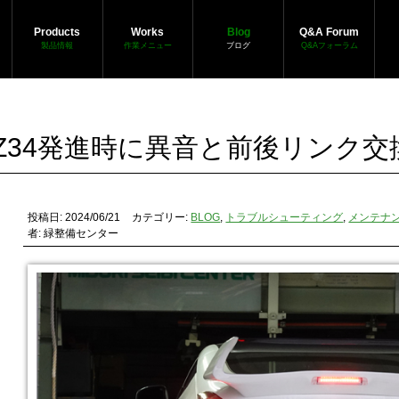
Products
Works
Blog
Q&A Forum
製品情報
作業メニュー
ブログ
Q&Aフォーラム
Z34発進時に異音と前後リンク交
投稿日: 2024/06/21
カテゴリー:
BLOG
,
トラブルシューティング
,
メンテナ
者: 緑整備センター