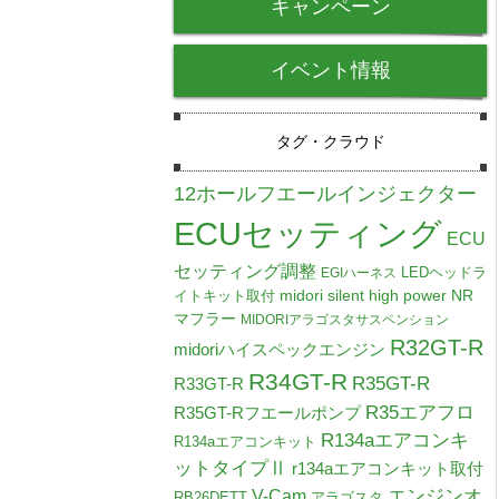
キャンペーン
イベント情報
タグ・クラウド
12ホールフエールインジェクター
ECUセッティング
ECU
セッティング調整
LEDヘッドラ
EGIハーネス
midori silent high power NR
イトキット取付
マフラー
MIDORIアラゴスタサスペンション
R32GT-R
midoriハイスペックエンジン
R34GT-R
R35GT-R
R33GT-R
R35エアフロ
R35GT-Rフエールポンプ
R134aエアコンキ
R134aエアコンキット
ットタイプⅡ
r134aエアコンキット取付
V-Cam
エンジンオ
RB26DETT
アラゴスタ