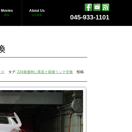
Movies
About Us
動画
会社概要
045-933-1101
換
ンス
タグ:
Z34発進時に異音と前後リンク交換
投稿