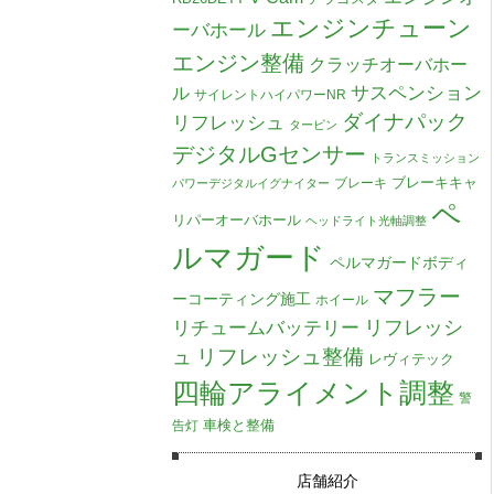
エンジンチューン
ーバホール
エンジン整備
クラッチオーバホー
ル
サスペンション
サイレントハイパワーNR
ダイナパック
リフレッシュ
タービン
デジタルGセンサー
トランスミッション
ブレーキキャ
ブレーキ
パワーデジタルイグナイター
ペ
リパーオーバホール
ヘッドライト光軸調整
ルマガード
ペルマガードボディ
マフラー
ーコーティング施工
ホイール
リチュームバッテリー
リフレッシ
リフレッシュ整備
ュ
レヴィテック
四輪アライメント調整
警
車検と整備
告灯
店舗紹介