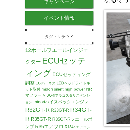
キャンペーン
イベント情報
タグ・クラウド
12ホールフエールインジェ
ECUセッテ
クター
ィング
ECUセッティング
調整
LEDヘッドライトキ
EGIハーネス
midori silent high power NR
ット取付
マフラー
MIDORIアラゴスタサスペンシ
midoriハイスペックエンジン
ョン
R34GT-
R32GT-R
R33GT-R
R
R35GT-R
R35GT-Rフエールポ
R35エアフロ
ンプ
R134aエアコン