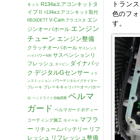
トランス
R134aエアコンキットタ
キット
イプⅡ
r134aエアコンキット取付
色のフォ
V-Cam
エン
RB26DETT
アラゴスタ
す。
エンジン
ジンオーバホール
チューン
エンジン整備
クラッチオーバホール
サイレント
サスペンションリ
ハイパワーNR
ダイナパッ
フレッシュ
タービン
デジタルGセンサー
ク
トラ
ンスミッション
パワーデジタルイグナイター
ブレーキキャリパーオーバホー
ブレーキ
ペルマ
ル
ヘッドライト光軸調整
ガード
ペルマガードボディー
マフラ
コーティング施工
ホイール
ー
リチュームバッテリー
リフ
リフレッシュ整備
レッシュ