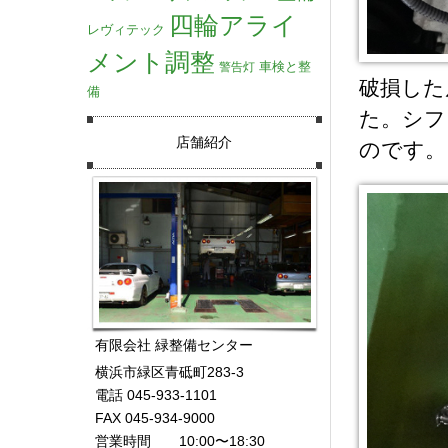
四輪アライ
レヴィテック
メント調整
車検と整
警告灯
破損した
備
た。シフ
店舗紹介
のです。
有限会社 緑整備センター
横浜市緑区青砥町283-3
電話 045-933-1101
FAX 045-934-9000
営業時間 10:00〜18:30