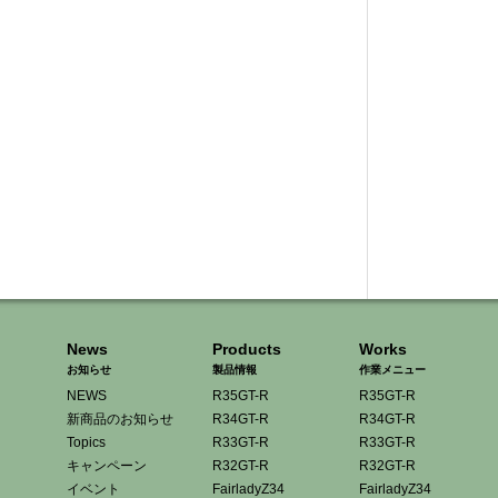
News
Products
Works
お知らせ
製品情報
作業メニュー
NEWS
R35GT-R
R35GT-R
新商品のお知らせ
R34GT-R
R34GT-R
Topics
R33GT-R
R33GT-R
キャンペーン
R32GT-R
R32GT-R
イベント
FairladyZ34
FairladyZ34