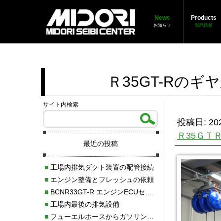
News
Products
お知らせ
製品情報
Ｒ35GT-Rの
サイト内検索
投稿日: 202
Ｒ35ＧＴ
最近の投稿
■
工場内排気ダクト装置の配管接続
■
エンジン整備とフレッシュの依頼
■
BCNR33GT-R エンジンECUセッティング調整
■
工場内最後の排気設備
■
フューエルホースからガソリン漏れ