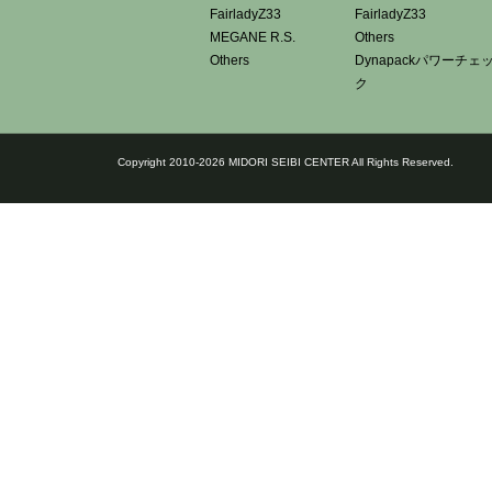
FairladyZ33
FairladyZ33
MEGANE R.S.
Others
Others
Dynapackパワーチェ
ク
Copyright 2010-2026 MIDORI SEIBI CENTER All Rights Reserved.