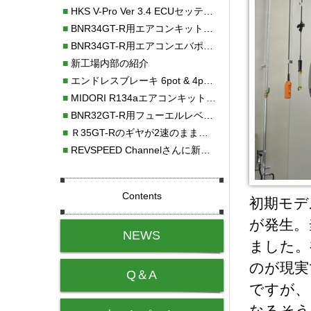
■
HKS V-Pro Ver 3.4 ECUセッティング
■
BNR34GT-R用エアコンキット新発売！！
■
BNR34GT-R用エアコンエバポレーターを新発売！！
■
新工場内部の紹介
■
エンドレスブレーキ 6pot & 4potオーバーホール
■
MIDORI R134aエアコンキットタイプⅡ取り付け
■
BNR32GT-R用フューエルレベルセンサー新発売！！
■
Ｒ35GT-Rのギヤが2速のまま変速しない！！
■
REVSPEED Channelさんに新社屋を紹介していただきました!!
Contents
初期モデ
が発生。
NEWS
ました。
のが現実
Q＆A
ですが、
なるそう