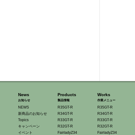
News
Products
Works
お知らせ
製品情報
作業メニュー
NEWS
R35GT-R
R35GT-R
新商品のお知らせ
R34GT-R
R34GT-R
Topics
R33GT-R
R33GT-R
キャンペーン
R32GT-R
R32GT-R
イベント
FairladyZ34
FairladyZ34