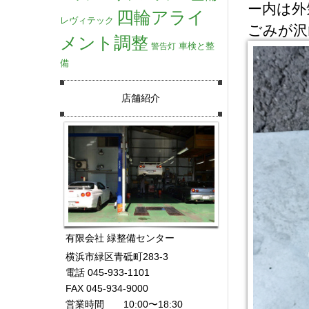
ー内は外
四輪アライ
レヴィテック
ごみが沢
メント調整
車検と整
警告灯
備
店舗紹介
有限会社 緑整備センター
横浜市緑区青砥町283-3
電話 045-933-1101
FAX 045-934-9000
営業時間 10:00〜18:30