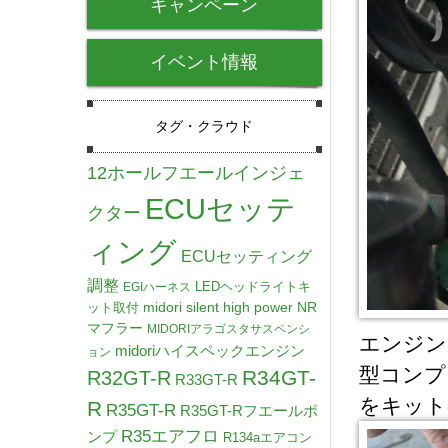
キャンペーン
イベント情報
タグ・クラウド
12ホールフエールインジェ
ECUセッテ
クター
ィング
ECUセッティング
調整
LEDヘッドライトキ
EGIハーネス
midori silent high power NR
ット取付
マフラー
MIDORIアラゴスタサスペンシ
エンジン
midoriハイスペックエンジン
ョン
型コンプ
R34GT-
R32GT-R
R33GT-R
をキット
R
R35GT-R
R35GT-Rフエールポ
R35エアフロ
ンプ
R134aエアコン