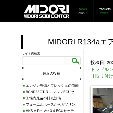
News
Products
お知らせ
製品情報
MIDORI R13
サイト内検索
投稿日: 202
トラブル
最近の投稿
Ⅱ取り付
■
エンジン整備とフレッシュの依頼
■
BCNR33GT-R エンジンECUセッティング調整
■
工場内最後の排気設備
■
フューエルホースからガソリン漏れ
■
HKS V-Pro Ver 3.4 ECUセッティング