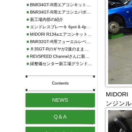
■
BNR34GT-R用エアコンキット新発売！！
■
BNR34GT-R用エアコンエバポレーターを新発売！！
■
新工場内部の紹介
■
エンドレスブレーキ 6pot & 4potオーバーホール
■
MIDORI R134aエアコンキットタイプⅡ取り付け
■
BNR32GT-R用フューエルレベルセンサー新発売！！
■
Ｒ35GT-Rのギヤが2速のまま変速しない！！
■
REVSPEED Channelさんに新社屋を紹介していただきました!!
■
緑整備センター新工場グランドオープン・続報
Contents
MIDO
NEWS
ンジンル
Q＆A