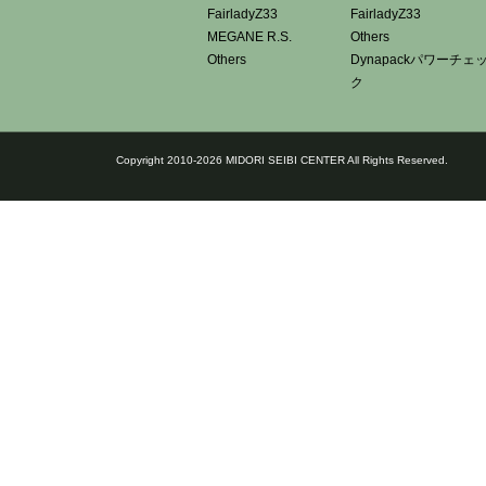
FairladyZ33
FairladyZ33
MEGANE R.S.
Others
Others
Dynapackパワーチェ
ク
Copyright 2010-2026 MIDORI SEIBI CENTER All Rights Reserved.