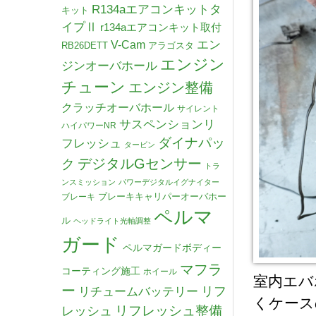
R134aエアコンキットタ
キット
イプⅡ
r134aエアコンキット取付
V-Cam
エン
RB26DETT
アラゴスタ
エンジン
ジンオーバホール
チューン
エンジン整備
クラッチオーバホール
サイレント
サスペンションリ
ハイパワーNR
ダイナパッ
フレッシュ
タービン
デジタルGセンサー
ク
トラ
ンスミッション
パワーデジタルイグナイター
ブレーキキャリパーオーバホー
ブレーキ
ペルマ
ル
ヘッドライト光軸調整
ガード
ペルマガードボディー
マフラ
コーティング施工
ホイール
室内エバ
ー
リチュームバッテリー
リフ
くケース
リフレッシュ整備
レッシュ