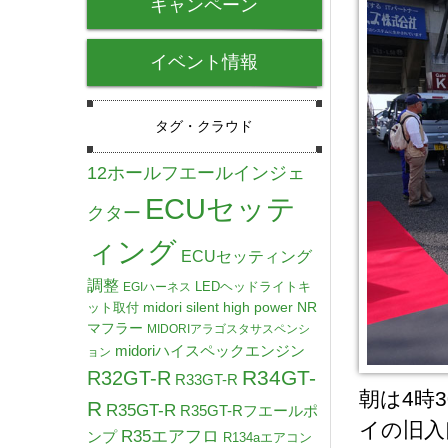
キャンペーン
イベント情報
タグ・クラウド
12ホールフエールインジェ
ECUセッテ
クター
ィング
ECUセッティング
調整
LEDヘッドライトキ
EGIハーネス
midori silent high power NR
ット取付
マフラー
MIDORIアラゴスタサスペンシ
midoriハイスペックエンジン
ョン
R34GT-
R32GT-R
R33GT-R
朝は4時
R
R35GT-R
R35GT-Rフエールポ
イの旧入
R35エアフロ
ンプ
R134aエアコン