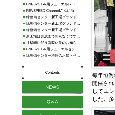
■
BNR32GT-R用フューエルレベルセンサー新発売！！
■
REVSPEED Channelさんに新社屋を紹介していただきました!!
■
緑整備センター新工場グランドオープン・続報
■
緑整備センター新工場グランドオープン
■
緑整備センター新工場グランドオープンのお知らせ！！
■
新工場は完成まで間もなくです！！
■
【移転に伴う臨時休業のお知らせ】
■
BNR32GT-R用フューエルセンサー新発売!!
■
緑整備センター移転のお知らせ！！
Contents
毎年恒例の
開催され
NEWS
してエン
した。多
Q＆A