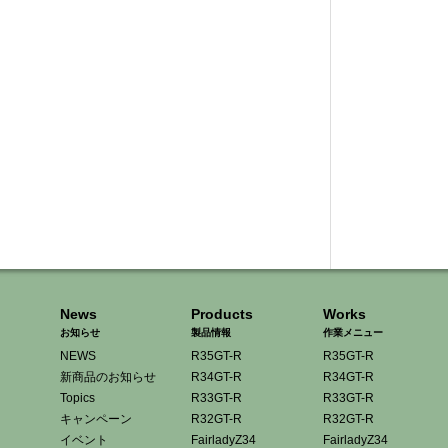
News
Products
Works
お知らせ
製品情報
作業メニュー
NEWS
R35GT-R
R35GT-R
新商品のお知らせ
R34GT-R
R34GT-R
Topics
R33GT-R
R33GT-R
キャンペーン
R32GT-R
R32GT-R
イベント
FairladyZ34
FairladyZ34