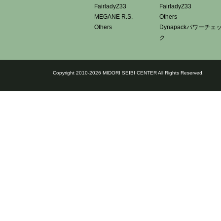
FairladyZ33
FairladyZ33
MEGANE R.S.
Others
Others
Dynapackパワーチェ
ク
Copyright 2010-2026 MIDORI SEIBI CENTER All Rights Reserved.