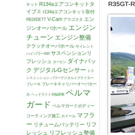
R35GT
R134aエアコンキットタ
キット
イプⅡ
r134aエアコンキット取付
V-Cam
エン
RB26DETT
アラゴスタ
エンジン
ジンオーバホール
チューン
エンジン整備
クラッチオーバホール
サイレント
サスペンションリ
ハイパワーNR
ダイナパッ
フレッシュ
タービン
デジタルGセンサー
ク
トラ
ンスミッション
パワーデジタルイグナイター
ブレーキキャリパーオーバホー
ブレーキ
ペルマ
ル
ヘッドライト光軸調整
ガード
ペルマガードボディー
マフラ
コーティング施工
ホイール
ー
リチュームバッテリー
リフ
リフレッシュ整備
レッシュ