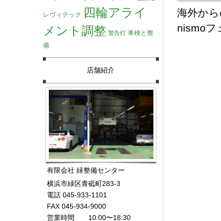
四輪アライ
海外から
レヴィテック
nism
メント調整
車検と整
警告灯
備
店舗紹介
有限会社 緑整備センター
横浜市緑区青砥町283-3
電話 045-933-1101
FAX 045-934-9000
営業時間 10:00〜18:30