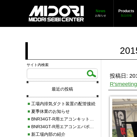
News
Products
お知らせ
製品情報
201
サイト内検索
投稿日: 201
R'smeetin
最近の投稿
■
工場内排気ダクト装置の配管接続
■
夏季休業のお知らせ
■
BNR34GT-R用エアコンキット新発売！！
■
BNR34GT-R用エアコンエバポレーターを新発売！！
■
新工場内部の紹介