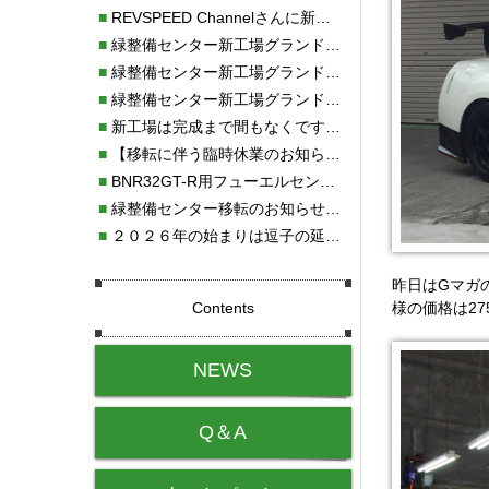
■
REVSPEED Channelさんに新社屋を紹介していただきました!!
■
緑整備センター新工場グランドオープン・続報
■
緑整備センター新工場グランドオープン
■
緑整備センター新工場グランドオープンのお知らせ！！
■
新工場は完成まで間もなくです！！
■
【移転に伴う臨時休業のお知らせ】
■
BNR32GT-R用フューエルセンサー新発売!!
■
緑整備センター移転のお知らせ！！
■
２０２６年の始まりは逗子の延命寺に行きました。
昨日はGマガの
Contents
様の価格は2
NEWS
Q＆A