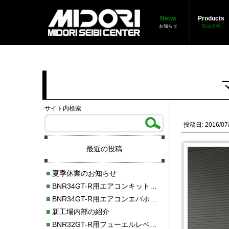
News
Products
お知らせ
製品情報
サイト内検索
投稿日: 2016/07
最近の投稿
■
夏季休業のお知らせ
■
BNR34GT-R用エアコンキット新発売！！
■
BNR34GT-R用エアコンエバポレーターを新発売！！
■
新工場内部の紹介
■
BNR32GT-R用フューエルレベルセンサー新発売！！