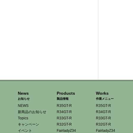
News
Products
Works
お知らせ
製品情報
作業メニュー
NEWS
R35GT-R
R35GT-R
新商品のお知らせ
R34GT-R
R34GT-R
Topics
R33GT-R
R33GT-R
キャンペーン
R32GT-R
R32GT-R
イベント
FairladyZ34
FairladyZ34