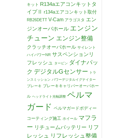
R134aエアコンキットタ
キット
イプⅡ
r134aエアコンキット取付
V-Cam
エン
RB26DETT
アラゴスタ
エンジン
ジンオーバホール
チューン
エンジン整備
クラッチオーバホール
サイレント
サスペンションリ
ハイパワーNR
ダイナパッ
フレッシュ
タービン
デジタルGセンサー
ク
トラ
ンスミッション
パワーデジタルイグナイター
ブレーキキャリパーオーバホー
ブレーキ
ペルマ
ル
ヘッドライト光軸調整
ガード
ペルマガードボディー
マフラ
コーティング施工
ホイール
ー
リチュームバッテリー
リフ
リフレッシュ整備
レッシュ