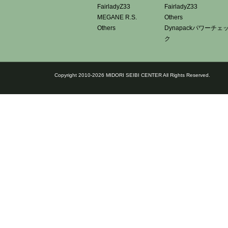
FairladyZ33
FairladyZ33
MEGANE R.S.
Others
Others
Dynapackパワーチェ
ク
Copyright 2010-2026 MIDORI SEIBI CENTER All Rights Reserved.