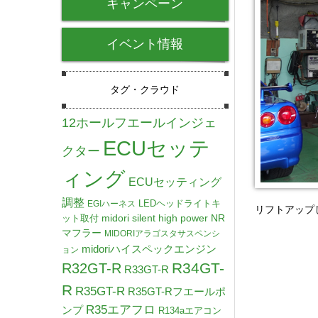
キャンペーン
イベント情報
タグ・クラウド
12ホールフエールインジェ
ECUセッテ
クター
ィング
ECUセッティング
調整
LEDヘッドライトキ
EGIハーネス
リフトアップ
midori silent high power NR
ット取付
マフラー
MIDORIアラゴスタサスペンシ
midoriハイスペックエンジン
ョン
R34GT-
R32GT-R
R33GT-R
R
R35GT-R
R35GT-Rフエールポ
R35エアフロ
ンプ
R134aエアコン