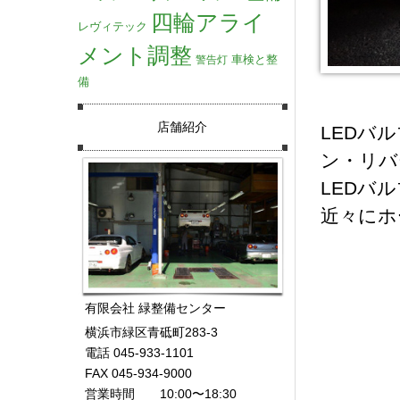
四輪アライ
レヴィテック
メント調整
車検と整
警告灯
備
店舗紹介
LEDバ
ン・リバ
LEDバ
近々にホ
有限会社 緑整備センター
横浜市緑区青砥町283-3
電話 045-933-1101
FAX 045-934-9000
営業時間 10:00〜18:30