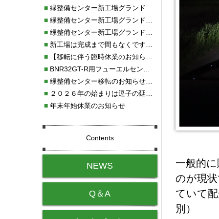
■
緑整備センター新工場グランドオープン・続報
■
緑整備センター新工場グランドオープン
■
緑整備センター新工場グランドオープンのお知らせ！！
■
新工場は完成まで間もなくです！！
■
【移転に伴う臨時休業のお知らせ】
■
BNR32GT-R用フューエルセンサー新発売!!
■
緑整備センター移転のお知らせ！！
■
２０２６年の始まりは逗子の延命寺に行きました。
■
年末年始休業のお知らせ
Contents
一般的に
NEWS
のが現状
ていて配
Q＆A
別）