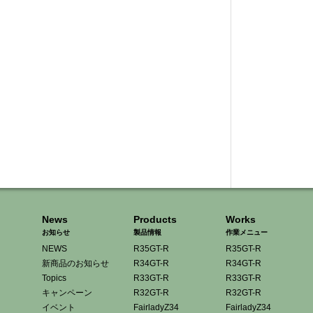
News
Products
Works
お知らせ
製品情報
作業メニュー
NEWS
R35GT-R
R35GT-R
新商品のお知らせ
R34GT-R
R34GT-R
Topics
R33GT-R
R33GT-R
キャンペーン
R32GT-R
R32GT-R
イベント
FairladyZ34
FairladyZ34