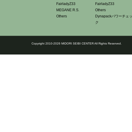
FairladyZ33
FairladyZ33
MEGANE R.S.
Others
Others
Dynapackパワーチェ
ク
Copyright 2010-2026 MIDORI SEIBI CENTER All Rights Reserved.