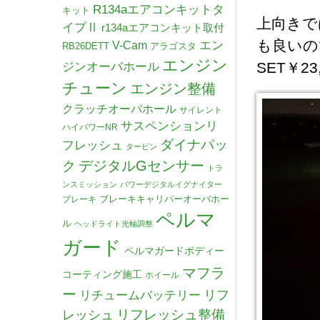
R134aエアコンキットタ
キット
上向きで
イプⅡ
r134aエアコンキット取付
も良いの
V-Cam
エン
RB26DETT
アラゴスタ
エンジン
SET￥2
ジンオーバホール
チューン
エンジン整備
クラッチオーバホール
サイレント
サスペンションリ
ハイパワーNR
ダイナパッ
フレッシュ
タービン
デジタルGセンサー
ク
トラ
ンスミッション
パワーデジタルイグナイター
ブレーキキャリパーオーバホー
ブレーキ
ペルマ
ル
ヘッドライト光軸調整
ガード
ペルマガードボディー
マフラ
コーティング施工
ホイール
ー
リチュームバッテリー
リフ
リフレッシュ整備
レッシュ