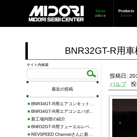
News
Products
お知らせ
製品情報
BNR32GT-R
サイト内検索
投稿日: 201
バルブ
投
最近の投稿
■
BNR34GT-R用エアコンキット新発売！！
■
BNR34GT-R用エアコンエバポレーターを新発売！！
■
新工場内部の紹介
■
BNR32GT-R用フューエルレベルセンサー新発売！！
■
REVSPEED Channelさんに新社屋を紹介していただきました!!