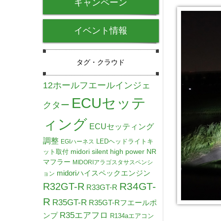
キャンペーン
イベント情報
タグ・クラウド
12ホールフエールインジェ
ECUセッテ
クター
ィング
ECUセッティング
調整
LEDヘッドライトキ
EGIハーネス
midori silent high power NR
ット取付
マフラー
MIDORIアラゴスタサスペンシ
midoriハイスペックエンジン
ョン
R34GT-
R32GT-R
R33GT-R
R
R35GT-R
R35GT-Rフエールポ
R35エアフロ
ンプ
R134aエアコン