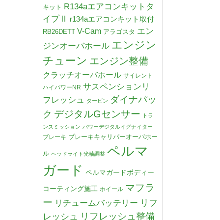
R134aエアコンキットタ
キット
イプⅡ
r134aエアコンキット取付
V-Cam
エン
RB26DETT
アラゴスタ
エンジン
ジンオーバホール
チューン
エンジン整備
クラッチオーバホール
サイレント
サスペンションリ
ハイパワーNR
ダイナパッ
フレッシュ
タービン
デジタルGセンサー
ク
トラ
ンスミッション
パワーデジタルイグナイター
ブレーキキャリパーオーバホー
ブレーキ
ペルマ
ル
ヘッドライト光軸調整
ガード
ペルマガードボディー
マフラ
コーティング施工
ホイール
ー
リチュームバッテリー
リフ
リフレッシュ整備
レッシュ