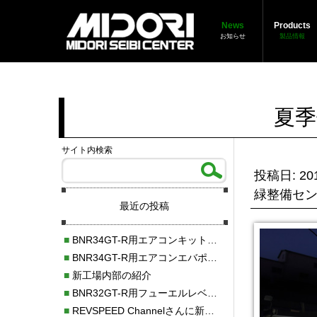
News
Products
お知らせ
製品情報
夏季
サイト内検索
投稿日: 201
緑整備セ
最近の投稿
■
BNR34GT-R用エアコンキット新発売！！
■
BNR34GT-R用エアコンエバポレーターを新発売！！
■
新工場内部の紹介
■
BNR32GT-R用フューエルレベルセンサー新発売！！
■
REVSPEED Channelさんに新社屋を紹介していただきました!!