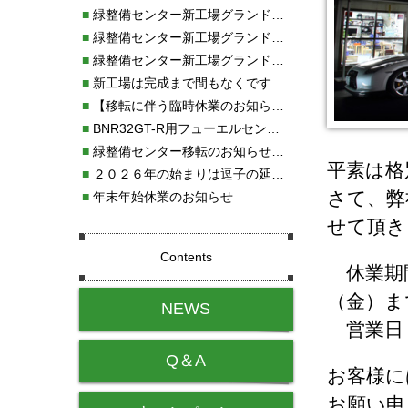
■
緑整備センター新工場グランドオープン・続報
■
緑整備センター新工場グランドオープン
■
緑整備センター新工場グランドオープンのお知らせ！！
■
新工場は完成まで間もなくです！！
■
【移転に伴う臨時休業のお知らせ】
■
BNR32GT-R用フューエルセンサー新発売!!
■
緑整備センター移転のお知らせ！！
平素は格
■
２０２６年の始まりは逗子の延命寺に行きました。
さて、弊
■
年末年始休業のお知らせ
せて頂き
Contents
休業期間
（金）ま
NEWS
営業日：
Q＆A
お客様に
お願い申