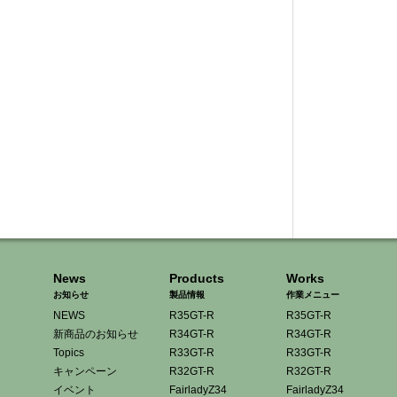
News
Products
Works
お知らせ
製品情報
作業メニュー
NEWS
R35GT-R
R35GT-R
新商品のお知らせ
R34GT-R
R34GT-R
Topics
R33GT-R
R33GT-R
キャンペーン
R32GT-R
R32GT-R
イベント
FairladyZ34
FairladyZ34