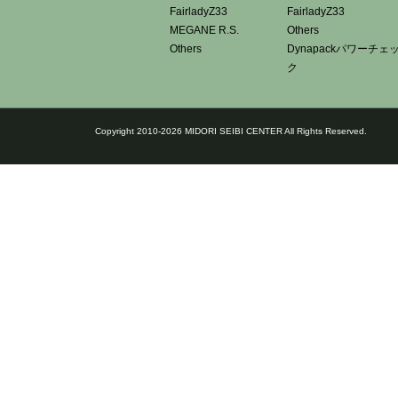
FairladyZ33
FairladyZ33
MEGANE R.S.
Others
Others
Dynapackパワーチェ
ク
Copyright 2010-2026 MIDORI SEIBI CENTER All Rights Reserved.