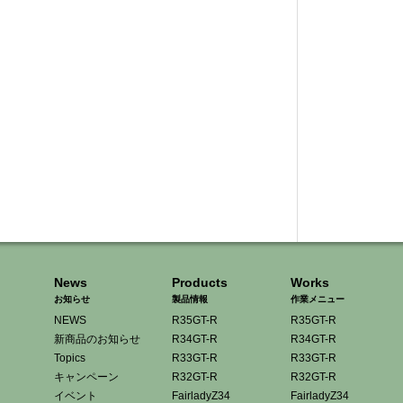
News
Products
Works
お知らせ
製品情報
作業メニュー
NEWS
R35GT-R
R35GT-R
新商品のお知らせ
R34GT-R
R34GT-R
Topics
R33GT-R
R33GT-R
キャンペーン
R32GT-R
R32GT-R
イベント
FairladyZ34
FairladyZ34