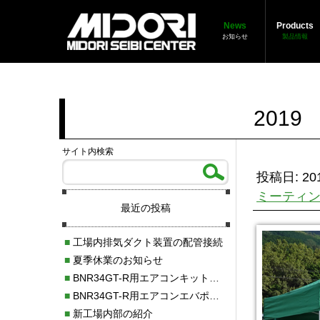
News
Products
お知らせ
製品情報
2019
サイト内検索
投稿日: 201
ミーティ
最近の投稿
■
工場内排気ダクト装置の配管接続
■
夏季休業のお知らせ
■
BNR34GT-R用エアコンキット新発売！！
■
BNR34GT-R用エアコンエバポレーターを新発売！！
■
新工場内部の紹介