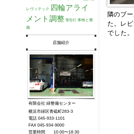
四輪アライ
レヴィテック
隣のブー
メント調整
車検と整
警告灯
た。レビ
備
でした。
店舗紹介
有限会社 緑整備センター
横浜市緑区青砥町283-3
電話 045-933-1101
FAX 045-934-9000
営業時間 10:00〜18:30