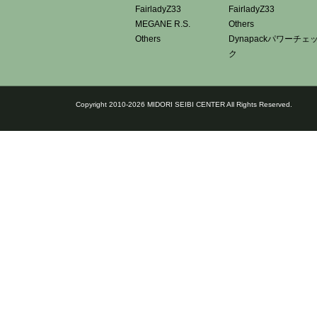
FairladyZ33
FairladyZ33
MEGANE R.S.
Others
Others
Dynapackパワーチェ
ク
Copyright 2010-2026 MIDORI SEIBI CENTER All Rights Reserved.