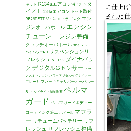
R134aエアコンキットタ
キット
に仕上げ
イプⅡ
r134aエアコンキット取付
された仕
V-Cam
エン
RB26DETT
アラゴスタ
エンジン
ジンオーバホール
チューン
エンジン整備
クラッチオーバホール
サイレント
サスペンションリ
ハイパワーNR
ダイナパッ
フレッシュ
タービン
デジタルGセンサー
ク
トラ
ンスミッション
パワーデジタルイグナイター
ブレーキキャリパーオーバホー
ブレーキ
ペルマ
ル
ヘッドライト光軸調整
ガード
ペルマガードボディー
マフラ
コーティング施工
ホイール
ー
リチュームバッテリー
リフ
リフレッシュ整備
レッシュ