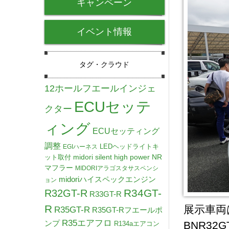
キャンペーン
イベント情報
タグ・クラウド
12ホールフエールインジェ
ECUセッテ
クター
ィング
ECUセッティング
調整
LEDヘッドライトキ
EGIハーネス
midori silent high power NR
ット取付
マフラー
MIDORIアラゴスタサスペンシ
midoriハイスペックエンジン
ョン
R34GT-
R32GT-R
R33GT-R
R
展示車両は
R35GT-R
R35GT-Rフエールポ
R35エアフロ
ンプ
BNR3
R134aエアコン