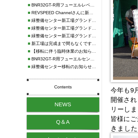
■
BNR32GT-R用フューエルレベルセンサー新発売！！
■
REVSPEED Channelさんに新社屋を紹介していただきました!!
■
緑整備センター新工場グランドオープン・続報
■
緑整備センター新工場グランドオープン
■
緑整備センター新工場グランドオープンのお知らせ！！
■
新工場は完成まで間もなくです！！
■
【移転に伴う臨時休業のお知らせ】
■
BNR32GT-R用フューエルセンサー新発売!!
■
緑整備センター移転のお知らせ！！
Contents
今年も9
開催され
NEWS
リーしま
皆様にご
Q＆A
きました