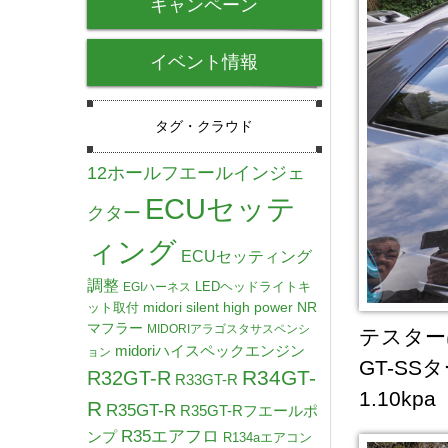
キャンペーン
イベント情報
タグ・クラウド
12ホールフエールインジェ
ECUセッテ
クター
ィング
ECUセッティング
調整
LEDヘッドライトキ
EGIハーネス
midori silent high power NR
ット取付
マフラー
MIDORIアラゴスタサスペンシ
テスター
midoriハイスペックエンジン
ョン
GT-S
R34GT-
R32GT-R
R33GT-R
1.10kp
R
R35GT-R
R35GT-Rフエールポ
R35エアフロ
ンプ
R134aエアコン