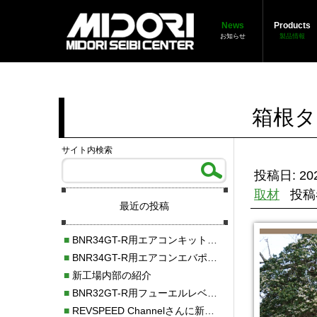
News
Products
お知らせ
製品情報
箱根タ
サイト内検索
投稿日: 202
取材
投稿
最近の投稿
■
BNR34GT-R用エアコンキット新発売！！
■
BNR34GT-R用エアコンエバポレーターを新発売！！
■
新工場内部の紹介
■
BNR32GT-R用フューエルレベルセンサー新発売！！
■
REVSPEED Channelさんに新社屋を紹介していただきました!!