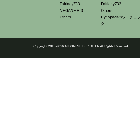
FairladyZ33
FairladyZ33
MEGANE R.S.
Others
Others
Dynapackパワーチェ
ク
Copyright 2010-2026 MIDORI SEIBI CENTER All Rights Reserved.