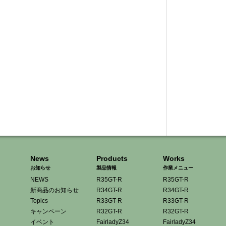
News
Products
Works
お知らせ
製品情報
作業メニュー
NEWS
R35GT-R
R35GT-R
新商品のお知らせ
R34GT-R
R34GT-R
Topics
R33GT-R
R33GT-R
キャンペーン
R32GT-R
R32GT-R
イベント
FairladyZ34
FairladyZ34