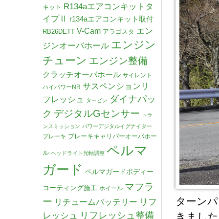
R134aエアコンキットタ
キット
イプⅡ
r134aエアコンキット取付
V-Cam
エン
RB26DETT
アラゴスタ
エンジン
ジンオーバホール
チューン
エンジン整備
クラッチオーバホール
サイレント
サスペンションリ
ハイパワーNR
ダイナパッ
フレッシュ
タービン
デジタルGセンサー
ク
トラ
ンスミッション
パワーデジタルイグナイター
ブレーキキャリパーオーバホー
ブレーキ
ペルマ
ル
ヘッドライト光軸調整
ガード
ペルマガードボディー
マフラ
コーティング施工
ホイール
ターンパ
ー
リチュームバッテリー
リフ
リフレッシュ整備
レッシュ
きました