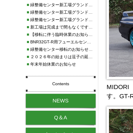
■
緑整備センター新工場グランドオープン・続報
■
緑整備センター新工場グランドオープン
■
緑整備センター新工場グランドオープンのお知らせ！！
■
新工場は完成まで間もなくです！！
■
【移転に伴う臨時休業のお知らせ】
■
BNR32GT-R用フューエルセンサー新発売!!
■
緑整備センター移転のお知らせ！！
■
２０２６年の始まりは逗子の延命寺に行きました。
■
年末年始休業のお知らせ
Contents
MIDOR
す。GT
NEWS
Q＆A