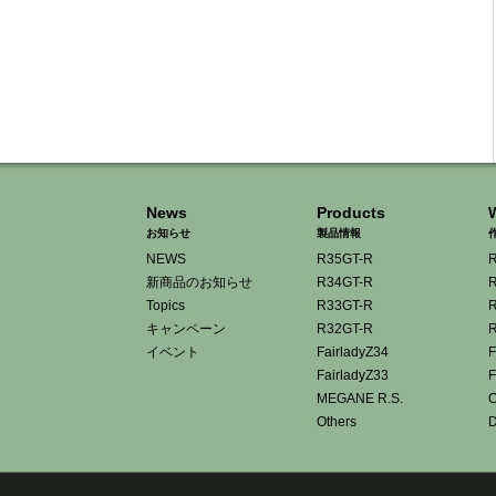
News
Products
お知らせ
製品情報
NEWS
R35GT-R
R
新商品のお知らせ
R34GT-R
R
Topics
R33GT-R
R
キャンペーン
R32GT-R
R
イベント
FairladyZ34
F
FairladyZ33
F
MEGANE R.S.
O
Others