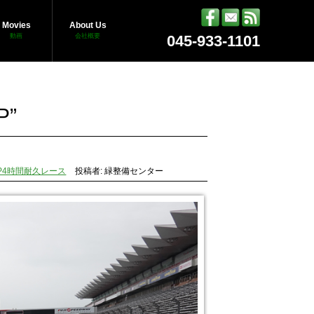
Movies
About Us
動画
会社概要
045-933-1101
P”
-1GP4時間耐久レース
投稿者: 緑整備センター