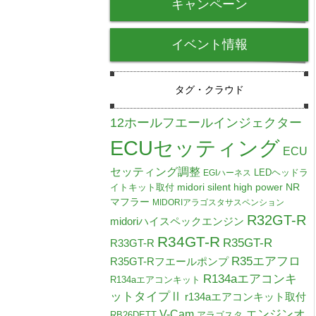
キャンペーン
イベント情報
タグ・クラウド
12ホールフエールインジェクター
ECUセッティング
ECU
セッティング調整
LEDヘッドラ
EGIハーネス
midori silent high power NR
イトキット取付
マフラー
MIDORIアラゴスタサスペンション
R32GT-R
midoriハイスペックエンジン
R34GT-R
R35GT-R
R33GT-R
R35エアフロ
R35GT-Rフエールポンプ
R134aエアコンキ
R134aエアコンキット
ットタイプⅡ
r134aエアコンキット取付
V-Cam
エンジンオ
RB26DETT
アラゴスタ