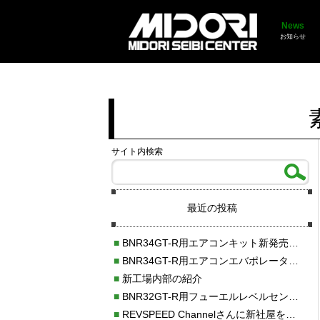
News
お知らせ
サイト内検索
最近の投稿
■
BNR34GT-R用エアコンキット新発売！！
■
BNR34GT-R用エアコンエバポレーターを新発売！！
■
新工場内部の紹介
■
BNR32GT-R用フューエルレベルセンサー新発売！！
■
REVSPEED Channelさんに新社屋を紹介していただきました!!