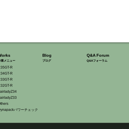
Works
Blog
Q&A Forum
作業メニュー
ブログ
Q&Aフォーラム
35GT-R
34GT-R
33GT-R
32GT-R
airladyZ34
airladyZ33
thers
Dynapackパワーチェック