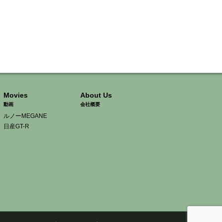
Movies
About Us
動画
会社概要
ルノーMEGANE
日産GT-R