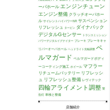
エンジンチューン
ーバホール
エンジン整備
クラッチオーバホー
ル
サスペンション
サイレントハイパワーNR
ダイナパック
リフレッシュ
タービン
デジタルGセンサー
トランスミッション
ブレーキキャ
ブレーキ
パワーデジタルイグナイター
ペ
リパーオーバホール
ヘッドライト光軸調整
ルマガード
ペルマガードボディ
マフラー
ーコーティング施工
ホイール
リチュームバッテリー
リフレッシ
リフレッシュ整備
ュ
レヴィテック
四輪アライメント調整
警
車検と整備
告灯
店舗紹介