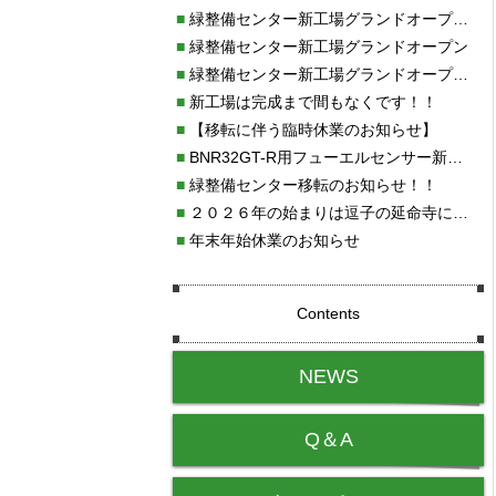
■
緑整備センター新工場グランドオープン・続報
■
緑整備センター新工場グランドオープン
■
緑整備センター新工場グランドオープンのお知らせ！！
■
新工場は完成まで間もなくです！！
■
【移転に伴う臨時休業のお知らせ】
■
BNR32GT-R用フューエルセンサー新発売!!
■
緑整備センター移転のお知らせ！！
■
２０２６年の始まりは逗子の延命寺に行きました。
■
年末年始休業のお知らせ
Contents
NEWS
Q＆A