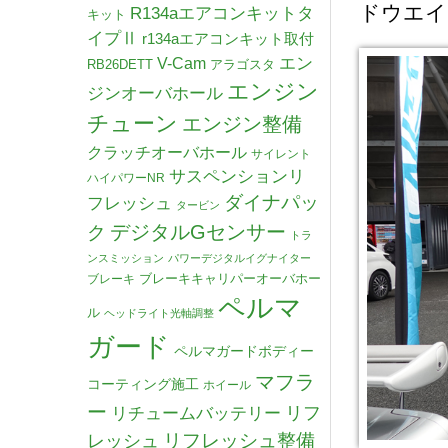
ドウエイ
R134aエアコンキットタ
キット
イプⅡ
r134aエアコンキット取付
V-Cam
エン
RB26DETT
アラゴスタ
エンジン
ジンオーバホール
チューン
エンジン整備
クラッチオーバホール
サイレント
サスペンションリ
ハイパワーNR
ダイナパッ
フレッシュ
タービン
デジタルGセンサー
ク
トラ
ンスミッション
パワーデジタルイグナイター
ブレーキキャリパーオーバホー
ブレーキ
ペルマ
ル
ヘッドライト光軸調整
ガード
ペルマガードボディー
マフラ
コーティング施工
ホイール
ー
リチュームバッテリー
リフ
リフレッシュ整備
レッシュ