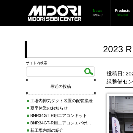
News
Products
お知らせ
製品情報
2023 
サイト内検索
投稿日: 202
緑整備セ
最近の投稿
■
工場内排気ダクト装置の配管接続
■
夏季休業のお知らせ
■
BNR34GT-R用エアコンキット新発売！！
■
BNR34GT-R用エアコンエバポレーターを新発売！！
■
新工場内部の紹介