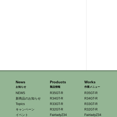
News
Products
Works
お知らせ
製品情報
作業メニュー
NEWS
R35GT-R
R35GT-R
新商品のお知らせ
R34GT-R
R34GT-R
Topics
R33GT-R
R33GT-R
キャンペーン
R32GT-R
R32GT-R
イベント
FairladyZ34
FairladyZ34