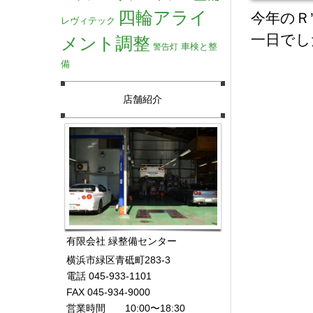
四輪アライ
今年のＲ
レヴィテック
一日でし
メント調整
車検と整
警告灯
備
店舗紹介
有限会社 緑整備センター
横浜市緑区青砥町283-3
電話 045-933-1101
FAX 045-934-9000
営業時間 10:00〜18:30