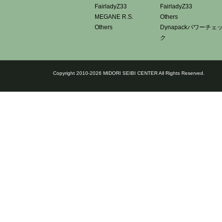
FairladyZ33
FairladyZ33
MEGANE R.S.
Others
Others
Dynapackパワーチェ
ク
Copyright 2010-2026 MIDORI SEIBI CENTER All Rights Reserved.