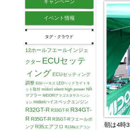
キャンペーン
イベント情報
タグ・クラウド
12ホールフエールインジェ
ECUセッテ
クター
ィング
ECUセッティング
調整
LEDヘッドライトキ
EGIハーネス
midori silent high power NR
ット取付
マフラー
MIDORIアラゴスタサスペンシ
midoriハイスペックエンジン
ョン
R34GT-
R32GT-R
R33GT-R
R
R35GT-R
R35GT-Rフエールポ
朝は4時
R35エアフロ
ンプ
R134aエアコン