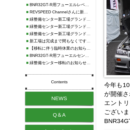
■
BNR32GT-R用フューエルレベルセンサー新発売！！
■
REVSPEED Channelさんに新社屋を紹介していただきました!!
■
緑整備センター新工場グランドオープン・続報
■
緑整備センター新工場グランドオープン
■
緑整備センター新工場グランドオープンのお知らせ！！
■
新工場は完成まで間もなくです！！
■
【移転に伴う臨時休業のお知らせ】
■
BNR32GT-R用フューエルセンサー新発売!!
■
緑整備センター移転のお知らせ！！
Contents
今年も1
が開催さ
NEWS
エントリ
ございま
Q＆A
BNR34