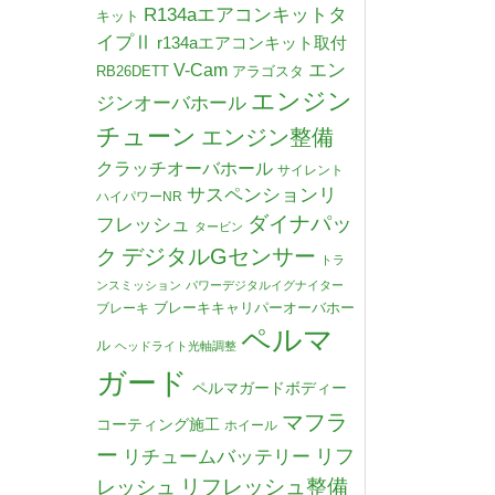
R134aエアコンキットタ
キット
イプⅡ
r134aエアコンキット取付
V-Cam
エン
RB26DETT
アラゴスタ
エンジン
ジンオーバホール
チューン
エンジン整備
クラッチオーバホール
サイレント
サスペンションリ
ハイパワーNR
ダイナパッ
フレッシュ
タービン
デジタルGセンサー
ク
トラ
ンスミッション
パワーデジタルイグナイター
ブレーキキャリパーオーバホー
ブレーキ
ペルマ
ル
ヘッドライト光軸調整
ガード
ペルマガードボディー
マフラ
コーティング施工
ホイール
ー
リチュームバッテリー
リフ
リフレッシュ整備
レッシュ