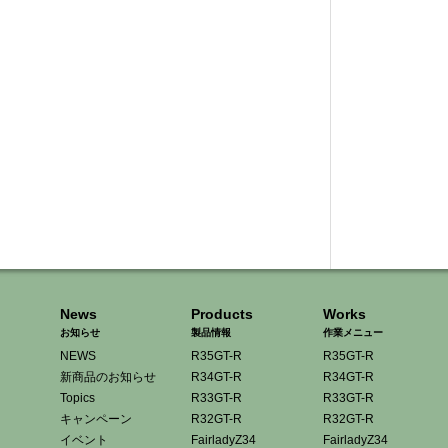
News
Products
Works
お知らせ
製品情報
作業メニュー
NEWS
R35GT-R
R35GT-R
新商品のお知らせ
R34GT-R
R34GT-R
Topics
R33GT-R
R33GT-R
キャンペーン
R32GT-R
R32GT-R
イベント
FairladyZ34
FairladyZ34