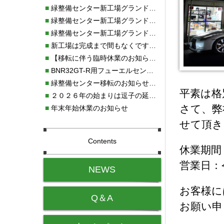
■
緑整備センター新工場グランドオープン・続報
■
緑整備センター新工場グランドオープン
■
緑整備センター新工場グランドオープンのお知らせ！！
■
新工場は完成まで間もなくです！！
■
【移転に伴う臨時休業のお知らせ】
■
BNR32GT-R用フューエルセンサー新発売!!
■
緑整備センター移転のお知らせ！！
平素は格
■
２０２６年の始まりは逗子の延命寺に行きました。
さて、弊
■
年末年始休業のお知らせ
せて頂き
Contents
休業期間：
営業日：
NEWS
お客様に
Q＆A
お願い申