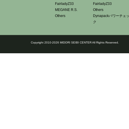
FairladyZ33
FairladyZ33
MEGANE R.S.
Others
Others
Dynapackパワーチェ
ク
Copyright 2010-2026 MIDORI SEIBI CENTER All Rights Reserved.