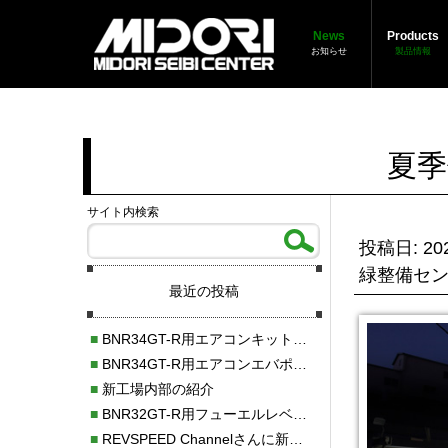
News
Products
お知らせ
製品情報
夏季
サイト内検索
投稿日: 202
緑整備セ
最近の投稿
■
BNR34GT-R用エアコンキット新発売！！
■
BNR34GT-R用エアコンエバポレーターを新発売！！
■
新工場内部の紹介
■
BNR32GT-R用フューエルレベルセンサー新発売！！
■
REVSPEED Channelさんに新社屋を紹介していただきました!!