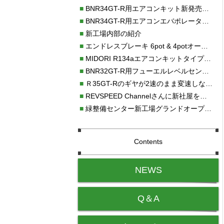
■
BNR34GT-R用エアコンキット新発売！！
■
BNR34GT-R用エアコンエバポレーターを新発売！！
■
新工場内部の紹介
■
エンドレスブレーキ 6pot & 4potオーバーホール
■
MIDORI R134aエアコンキットタイプⅡ取り付け
■
BNR32GT-R用フューエルレベルセンサー新発売！！
■
Ｒ35GT-Rのギヤが2速のまま変速しない！！
■
REVSPEED Channelさんに新社屋を紹介していただきました!!
■
緑整備センター新工場グランドオープン・続報
Contents
NEWS
Q＆A