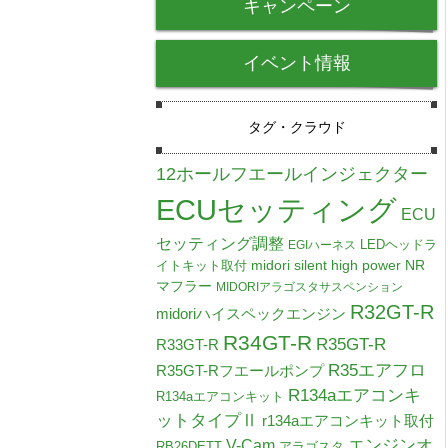
キャンペーン
イベント情報
タグ・クラウド
12ホールフエールインジェクター
ECUセッティング
ECU
セッティング調整
LEDヘッドラ
EGIハーネス
midori silent high power NR
イトキット取付
マフラー
MIDORIアラゴスタサスペンション
R32GT-R
midoriハイスペックエンジン
R34GT-R
R35GT-R
R33GT-R
R35エアフロ
R35GT-Rフエールポンプ
R134aエアコンキ
R134aエアコンキット
ットタイプⅡ
r134aエアコンキット取付
V-Cam
エンジンオ
RB26DETT
アラゴスタ