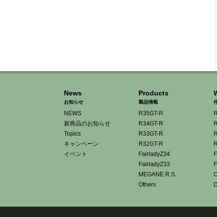
News
Products
お知らせ
製品情報
NEWS
R35GT-R
R
新商品のお知らせ
R34GT-R
R
Topics
R33GT-R
R
キャンペーン
R32GT-R
R
イベント
FairladyZ34
F
FairladyZ33
F
MEGANE R.S.
O
Others