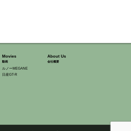
Movies
About Us
動画
会社概要
ルノーMEGANE
日産GT-R