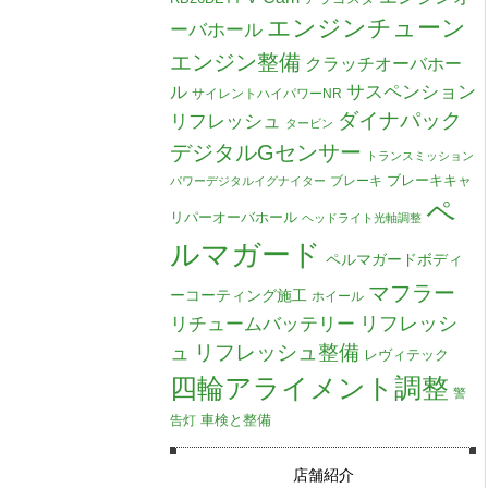
エンジンチューン
ーバホール
エンジン整備
クラッチオーバホー
ル
サスペンション
サイレントハイパワーNR
ダイナパック
リフレッシュ
タービン
デジタルGセンサー
トランスミッション
ブレーキキャ
ブレーキ
パワーデジタルイグナイター
ペ
リパーオーバホール
ヘッドライト光軸調整
ルマガード
ペルマガードボディ
マフラー
ーコーティング施工
ホイール
リチュームバッテリー
リフレッシ
リフレッシュ整備
ュ
レヴィテック
四輪アライメント調整
警
車検と整備
告灯
店舗紹介