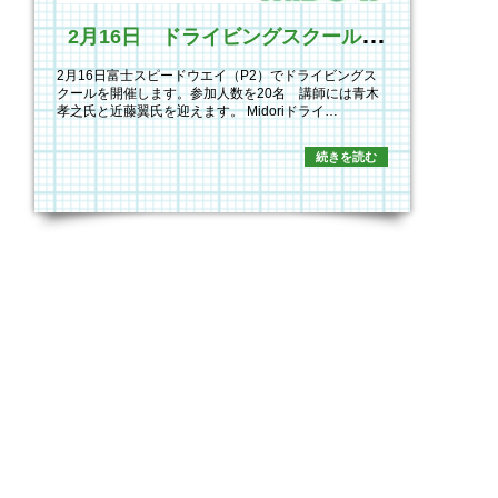
2
月16日 ドライビングスクールを開催
2月16日富士スピードウエイ（P2）でドライビングス
クールを開催します。参加人数を20名 講師には青木
孝之氏と近藤翼氏を迎えます。 Midoriドライ…
続きを読む