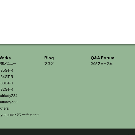
Works
Blog
Q&A Forum
作業メニュー
ブログ
Q&Aフォーラム
35GT-R
34GT-R
33GT-R
32GT-R
airladyZ34
airladyZ33
thers
Dynapackパワーチェック