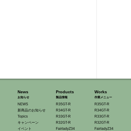
News
Products
Works
お知らせ
製品情報
作業メニュー
NEWS
R35GT-R
R35GT-R
新商品のお知らせ
R34GT-R
R34GT-R
Topics
R33GT-R
R33GT-R
キャンペーン
R32GT-R
R32GT-R
イベント
FairladyZ34
FairladyZ34