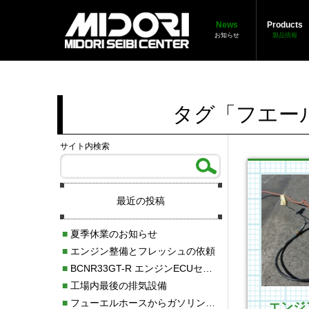
News
Products
お知らせ
製品情報
タグ「フエー
サイト内検索
最近の投稿
■
夏季休業のお知らせ
■
エンジン整備とフレッシュの依頼
■
BCNR33GT-R エンジンECUセッティング調整
■
工場内最後の排気設備
■
フューエルホースからガソリン漏れ