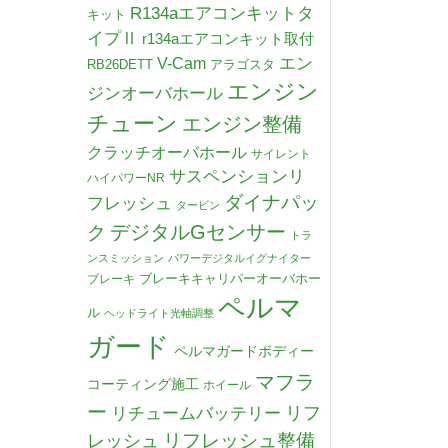
R134aエアコンキットタ
キット
イプⅡ
r134aエアコンキット取付
V-Cam
エン
RB26DETT
アラゴスタ
エンジン
ジンオーバホール
チューン
エンジン整備
クラッチオーバホール
サイレント
サスペンションリ
ハイパワーNR
ダイナパッ
フレッシュ
タービン
デジタルGセンサー
ク
トラ
ンスミッション
パワーデジタルイグナイター
ブレーキキャリパーオーバホー
ブレーキ
ペルマ
ル
ヘッドライト光軸調整
ガード
ペルマガードボディー
マフラ
コーティング施工
ホイール
ー
リチュームバッテリー
リフ
リフレッシュ整備
レッシュ