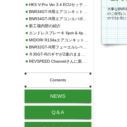
■
HKS V-Pro Ver 3.4 ECUセッティング
大事なBNR
■
BNR34GT-R用エアコンキット新発売！！
のご自宅に
ので1か月
■
BNR34GT-R用エアコンエバポレーターを新発売！！
そうです。
■
新工場内部の紹介
■
エンドレスブレーキ 6pot & 4potオーバーホール
■
MIDORI R134aエアコンキットタイプⅡ取り付け
■
BNR32GT-R用フューエルレベルセンサー新発売！！
■
Ｒ35GT-Rのギヤが2速のまま変速しない！！
■
REVSPEED Channelさんに新社屋を紹介していただきました!!
Contents
NEWS
Q＆A