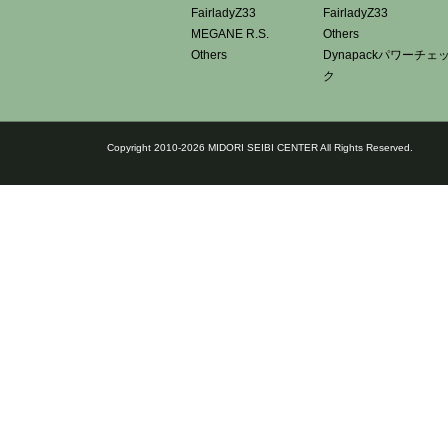
FairladyZ33
FairladyZ33
MEGANE R.S.
Others
Others
Dynapackパワーチェ
ク
Copyright 2010-2026 MIDORI SEIBI CENTER All Rights Reserved.