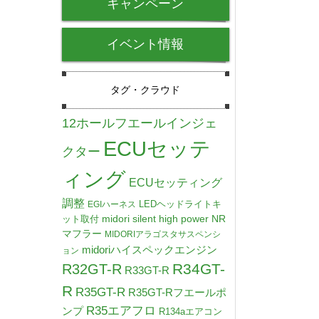
キャンペーン
イベント情報
タグ・クラウド
12ホールフエールインジェ
ECUセッテ
クター
ィング
ECUセッティング
調整
LEDヘッドライトキ
EGIハーネス
midori silent high power NR
ット取付
マフラー
MIDORIアラゴスタサスペンシ
midoriハイスペックエンジン
ョン
R34GT-
R32GT-R
R33GT-R
R
R35GT-R
R35GT-Rフエールポ
R35エアフロ
ンプ
R134aエアコン