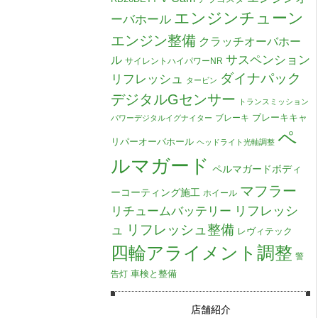
エンジンチューン
ーバホール
エンジン整備
クラッチオーバホー
ル
サスペンション
サイレントハイパワーNR
ダイナパック
リフレッシュ
タービン
デジタルGセンサー
トランスミッション
ブレーキキャ
ブレーキ
パワーデジタルイグナイター
ペ
リパーオーバホール
ヘッドライト光軸調整
ルマガード
ペルマガードボディ
マフラー
ーコーティング施工
ホイール
リチュームバッテリー
リフレッシ
リフレッシュ整備
ュ
レヴィテック
四輪アライメント調整
警
車検と整備
告灯
店舗紹介