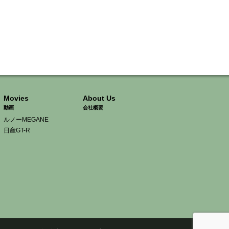
Movies
About Us
動画
会社概要
ルノーMEGANE
日産GT-R