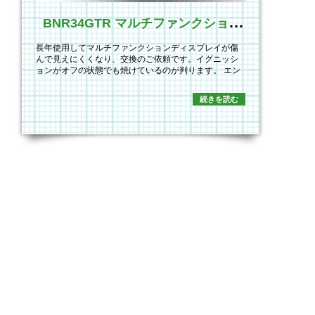
B
NR34GTR マルチファンクションディスプレイ
長年使用してマルチファンクションディスプレイが傷
んで見えにくくなり、交換のご依頼です。イグニッシ
ョンがオフの状態でも焼けているのが判ります。 エン
ジン…
続きを読む