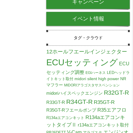
キャンペーン
イベント情報
タグ・クラウド
12ホールフエールインジェクター
ECUセッティング
ECU
セッティング調整
LEDヘッドラ
EGIハーネス
midori silent high power NR
イトキット取付
マフラー
MIDORIアラゴスタサスペンション
R32GT-R
midoriハイスペックエンジン
R34GT-R
R35GT-R
R33GT-R
R35エアフロ
R35GT-Rフエールポンプ
R134aエアコンキ
R134aエアコンキット
ットタイプⅡ
r134aエアコンキット取付
V-Cam
エンジンオ
RB26DETT
アラゴスタ