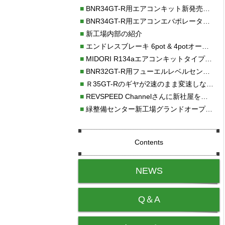
■
BNR34GT-R用エアコンキット新発売！！
■
BNR34GT-R用エアコンエバポレーターを新発売！！
■
新工場内部の紹介
■
エンドレスブレーキ 6pot & 4potオーバーホール
■
MIDORI R134aエアコンキットタイプⅡ取り付け
■
BNR32GT-R用フューエルレベルセンサー新発売！！
■
Ｒ35GT-Rのギヤが2速のまま変速しない！！
■
REVSPEED Channelさんに新社屋を紹介していただきました!!
■
緑整備センター新工場グランドオープン・続報
Contents
NEWS
Q＆A