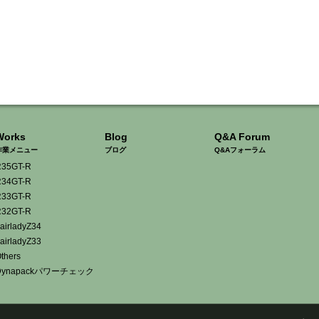
Works
Blog
Q&A Forum
作業メニュー
ブログ
Q&Aフォーラム
35GT-R
34GT-R
33GT-R
32GT-R
airladyZ34
airladyZ33
thers
Dynapackパワーチェック