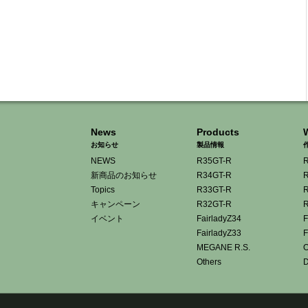
News
Products
お知らせ
製品情報
NEWS
R35GT-R
R
新商品のお知らせ
R34GT-R
R
Topics
R33GT-R
R
キャンペーン
R32GT-R
R
イベント
FairladyZ34
F
FairladyZ33
F
MEGANE R.S.
O
Others