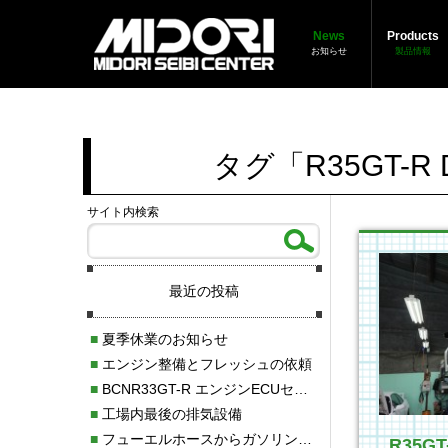
News
Products
お知らせ
製品情報
タグ「R35GT-
サイト内検索
最近の投稿
■
夏季休業のお知らせ
■
エンジン整備とフレッシュの依頼
■
BCNR33GT-R エンジンECUセッティング調整
■
工場内最後の排気設備
■
フューエルホースからガソリン漏れ