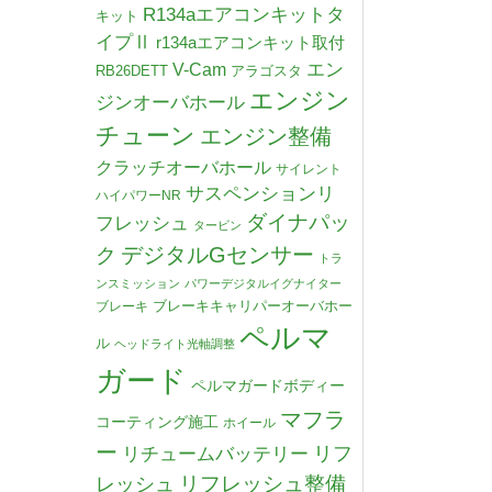
R134aエアコンキットタ
キット
イプⅡ
r134aエアコンキット取付
V-Cam
エン
RB26DETT
アラゴスタ
エンジン
ジンオーバホール
チューン
エンジン整備
クラッチオーバホール
サイレント
サスペンションリ
ハイパワーNR
ダイナパッ
フレッシュ
タービン
デジタルGセンサー
ク
トラ
ンスミッション
パワーデジタルイグナイター
ブレーキキャリパーオーバホー
ブレーキ
ペルマ
ル
ヘッドライト光軸調整
ガード
ペルマガードボディー
マフラ
コーティング施工
ホイール
ー
リチュームバッテリー
リフ
リフレッシュ整備
レッシュ