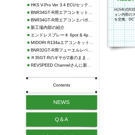
■
HKS V-Pro Ver 3.4 ECUセッティング
H15年式R3
■
BNR34GT-R用エアコンキット新発売！！
ョン内部の
を交換。DC
■
BNR34GT-R用エアコンエバポレーターを新発売！！
します。 D
■
新工場内部の紹介
■
エンドレスブレーキ 6pot & 4potオーバーホール
■
MIDORI R134aエアコンキットタイプⅡ取り付け
■
BNR32GT-R用フューエルレベルセンサー新発売！！
■
Ｒ35GT-Rのギヤが2速のまま変速しない！！
■
REVSPEED Channelさんに新社屋を紹介していただきました!!
Contents
NEWS
Q＆A