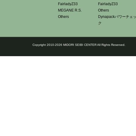
FairladyZ33
FairladyZ33
MEGANE R.S.
Others
Others
Dynapackパワーチェ
ク
Copyright 2010-2026 MIDORI SEIBI CENTER All Rights Reserved.