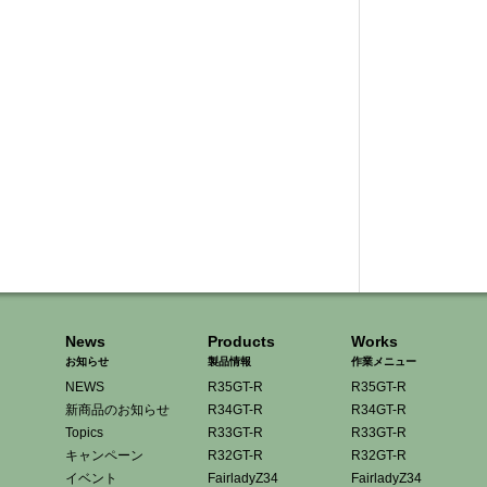
News
Products
Works
お知らせ
製品情報
作業メニュー
NEWS
R35GT-R
R35GT-R
新商品のお知らせ
R34GT-R
R34GT-R
Topics
R33GT-R
R33GT-R
キャンペーン
R32GT-R
R32GT-R
イベント
FairladyZ34
FairladyZ34