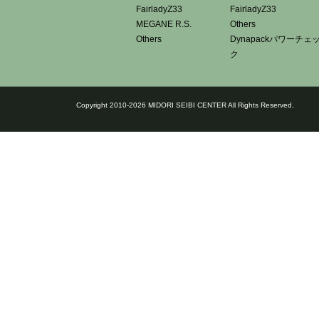
FairladyZ33
FairladyZ33
MEGANE R.S.
Others
Others
Dynapackパワーチェ
ク
Copyright 2010-2026 MIDORI SEIBI CENTER All Rights Reserved.