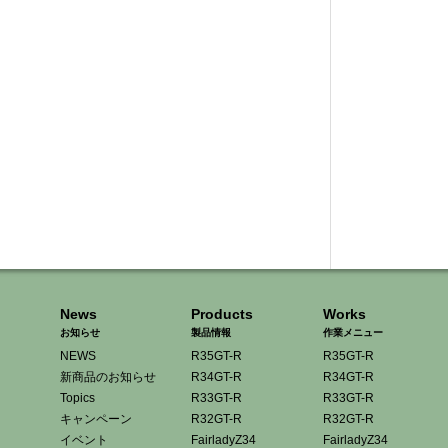
News
Products
Works
お知らせ
製品情報
作業メニュー
NEWS
R35GT-R
R35GT-R
新商品のお知らせ
R34GT-R
R34GT-R
Topics
R33GT-R
R33GT-R
キャンペーン
R32GT-R
R32GT-R
イベント
FairladyZ34
FairladyZ34