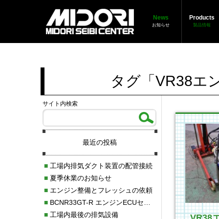
News
Products
お知らせ
製品情報
タグ「VR38
サイト内検索
最近の投稿
■
工場内排気ダクト装置の配管接続
■
夏季休業のお知らせ
■
エンジン整備とフレッシュの依頼
■
BCNR33GT-R エンジンECUセッティング調整
■
工場内最後の排気設備
VR3