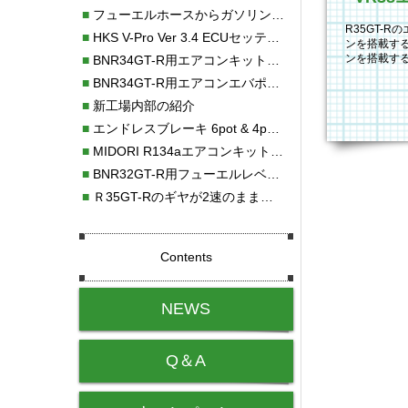
■
フューエルホースからガソリン漏れ
R35GT-
■
HKS V-Pro Ver 3.4 ECUセッティング
ンを搭載す
ンを搭載す
■
BNR34GT-R用エアコンキット新発売！！
浄します。 
■
BNR34GT-R用エアコンエバポレーターを新発売！！
■
新工場内部の紹介
■
エンドレスブレーキ 6pot & 4potオーバーホール
■
MIDORI R134aエアコンキットタイプⅡ取り付け
■
BNR32GT-R用フューエルレベルセンサー新発売！！
■
Ｒ35GT-Rのギヤが2速のまま変速しない！！
Contents
NEWS
Q＆A