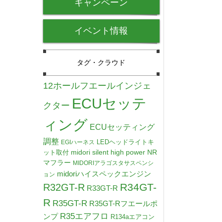
キャンペーン
イベント情報
タグ・クラウド
12ホールフエールインジェ
ECUセッテ
クター
ィング
ECUセッティング
調整
LEDヘッドライトキ
EGIハーネス
midori silent high power NR
ット取付
マフラー
MIDORIアラゴスタサスペンシ
midoriハイスペックエンジン
ョン
R34GT-
R32GT-R
R33GT-R
R
R35GT-R
R35GT-Rフエールポ
R35エアフロ
ンプ
R134aエアコン