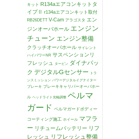
R134aエアコンキットタ
キット
イプⅡ
r134aエアコンキット取付
V-Cam
エン
RB26DETT
アラゴスタ
エンジン
ジンオーバホール
チューン
エンジン整備
クラッチオーバホール
サイレント
サスペンションリ
ハイパワーNR
ダイナパッ
フレッシュ
タービン
デジタルGセンサー
ク
トラ
ンスミッション
パワーデジタルイグナイター
ブレーキキャリパーオーバホー
ブレーキ
ペルマ
ル
ヘッドライト光軸調整
ガード
ペルマガードボディー
マフラ
コーティング施工
ホイール
ー
リチュームバッテリー
リフ
リフレッシュ整備
レッシュ