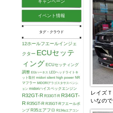
キャンペーン
イベント情報
タグ・クラウド
12ホールフエールインジェ
ECUセッテ
クター
ィング
ECUセッティング
調整
LEDヘッドライトキ
EGIハーネス
midori silent high power NR
ット取付
マフラー
MIDORIアラゴスタサスペンシ
midoriハイスペックエンジン
ョン
レイズＴ
R34GT-
R32GT-R
R33GT-R
いなので
R
R35GT-R
R35GT-Rフエールポ
R35エアフロ
ンプ
R134aエアコン