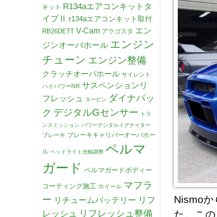
R134aエアコンキットタ
キット
イプⅡ
r134aエアコンキット取付
V-Cam
エン
RB26DETT
アラゴスタ
エンジン
ジンオーバホール
チューン
エンジン整備
クラッチオーバホール
サイレント
サスペンションリ
ハイパワーNR
ダイナパッ
フレッシュ
タービン
デジタルGセンサー
ク
トラ
ンスミッション
パワーデジタルイグナイター
ブレーキキャリパーオーバホー
ブレーキ
ペルマ
ル
ヘッドライト光軸調整
ガード
ペルマガードボディー
マフラ
コーティング施工
ホイール
Nism
ー
リチュームバッテリー
リフ
リフレッシュ整備
レッシュ
た。この