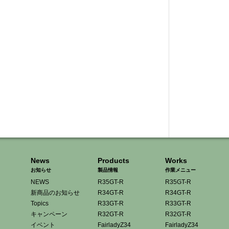
News
Products
Works
お知らせ
製品情報
作業メニュー
NEWS
R35GT-R
R35GT-R
新商品のお知らせ
R34GT-R
R34GT-R
Topics
R33GT-R
R33GT-R
キャンペーン
R32GT-R
R32GT-R
イベント
FairladyZ34
FairladyZ34