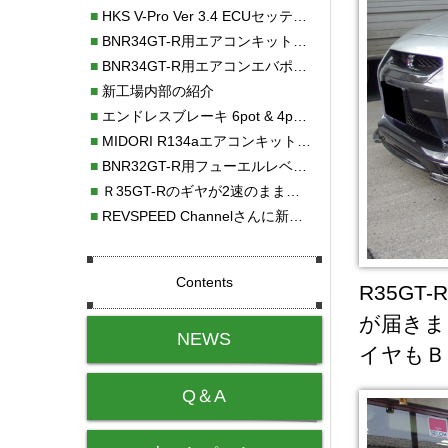
■
HKS V-Pro Ver 3.4 ECUセッティング
■
BNR34GT-R用エアコンキット新発売！！
■
BNR34GT-R用エアコンエバポレーターを新発売！！
■
新工場内部の紹介
■
エンドレスブレーキ 6pot & 4potオーバーホール
■
MIDORI R134aエアコンキットタイプⅡ取り付け
■
BNR32GT-R用フューエルレベルセンサー新発売！！
■
Ｒ35GT-Rのギヤが2速のまま変速しない！！
■
REVSPEED Channelさんに新社屋を紹介していただきました!!
Contents
R35G
が届きま
NEWS
イヤもＢ
Q＆A