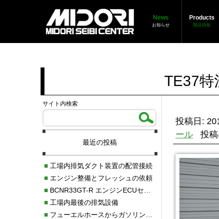
News
Products
お知らせ
製品情報
TE37
サイト内検索
投稿日: 201
ール
投稿
最近の投稿
■
工場内排気ダクト装置の配管接続
■
エンジン整備とフレッシュの依頼
■
BCNR33GT-R エンジンECUセッティング調整
■
工場内最後の排気設備
■
フューエルホースからガソリン漏れ