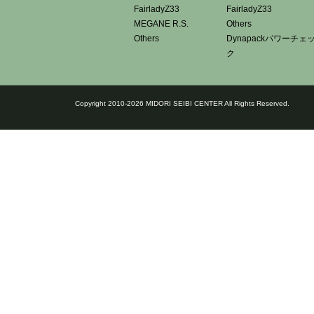
FairladyZ33
FairladyZ33
MEGANE R.S.
Others
Others
Dynapackパワーチェ
ク
Copyright 2010-2026 MIDORI SEIBI CENTER All Rights Reserved.