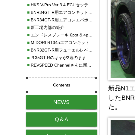
■
HKS V-Pro Ver 3.4 ECUセッティング
■
BNR34GT-R用エアコンキット新発売！！
■
BNR34GT-R用エアコンエバポレーターを新発売！！
■
新工場内部の紹介
■
エンドレスブレーキ 6pot & 4potオーバーホール
■
MIDORI R134aエアコンキットタイプⅡ取り付け
■
BNR32GT-R用フューエルレベルセンサー新発売！！
■
Ｒ35GT-Rのギヤが2速のまま変速しない！！
■
REVSPEED Channelさんに新社屋を紹介していただきました!!
Contents
新品N1
したBN
NEWS
た。
Q＆A