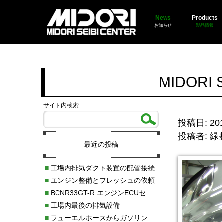
News
Products
お知らせ
製品情報
MIDORI S
サイト内検索
投稿日: 201
投稿者: 
最近の投稿
■
工場内排気ダクト装置の配管接続
■
エンジン整備とフレッシュの依頼
■
BCNR33GT-R エンジンECUセッティング調整
■
工場内最後の排気設備
■
フューエルホースからガソリン漏れ