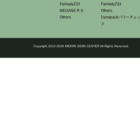
FairladyZ33
FairladyZ33
MEGANE R.S.
Others
Others
Dynapackパワーチェ
ク
Copyright 2010-2026 MIDORI SEIBI CENTER All Rights Reserved.