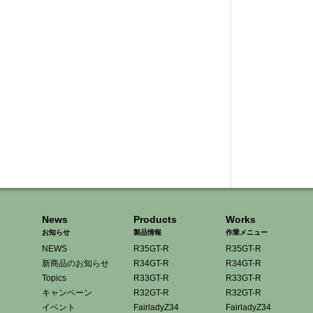
News
Products
Works
お知らせ
製品情報
作業メニュー
NEWS
R35GT-R
R35GT-R
新商品のお知らせ
R34GT-R
R34GT-R
Topics
R33GT-R
R33GT-R
キャンペーン
R32GT-R
R32GT-R
イベント
FairladyZ34
FairladyZ34