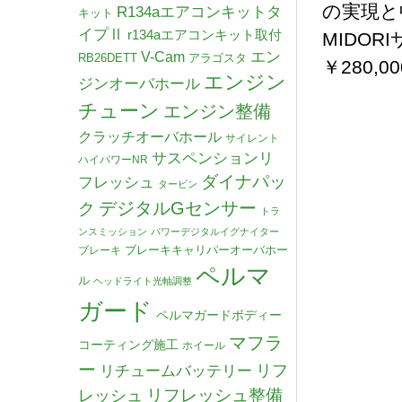
の実現と
R134aエアコンキットタ
キット
イプⅡ
r134aエアコンキット取付
MIDO
V-Cam
エン
RB26DETT
アラゴスタ
￥280,
エンジン
ジンオーバホール
チューン
エンジン整備
クラッチオーバホール
サイレント
サスペンションリ
ハイパワーNR
ダイナパッ
フレッシュ
タービン
デジタルGセンサー
ク
トラ
ンスミッション
パワーデジタルイグナイター
ブレーキキャリパーオーバホー
ブレーキ
ペルマ
ル
ヘッドライト光軸調整
ガード
ペルマガードボディー
マフラ
コーティング施工
ホイール
ー
リチュームバッテリー
リフ
リフレッシュ整備
レッシュ