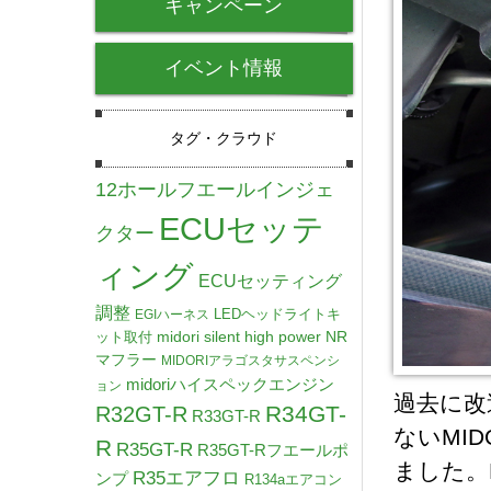
キャンペーン
イベント情報
タグ・クラウド
12ホールフエールインジェ
ECUセッテ
クター
ィング
ECUセッティング
調整
LEDヘッドライトキ
EGIハーネス
midori silent high power NR
ット取付
マフラー
MIDORIアラゴスタサスペンシ
midoriハイスペックエンジン
ョン
過去に改
R34GT-
R32GT-R
R33GT-R
ないMI
R
R35GT-R
R35GT-Rフエールポ
ました。
R35エアフロ
ンプ
R134aエアコン