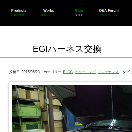
Products
Works
Blog
Q&A Forum
製品情報
作業メニュー
ブログ
Q&Aフォーラム
EGIハーネス交換
投稿日: 2015/06/23
カテゴリー:
BLOG
,
チューニング
,
メンテナンス
タグ: