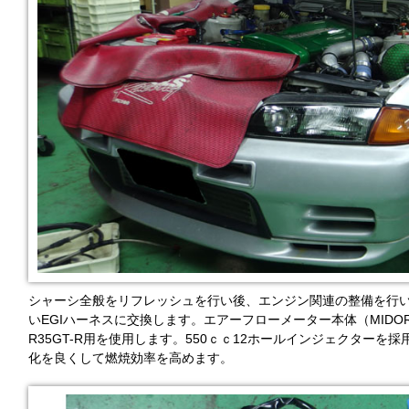
シャーシ全般をリフレッシュを行い後、エンジン関連の整備を行い
いEGIハーネスに交換します。エアーフローメーター本体（MIDO
R35GT-R用を使用します。550ｃｃ12ホールインジェクターを採用
化を良くして燃焼効率を高めます。