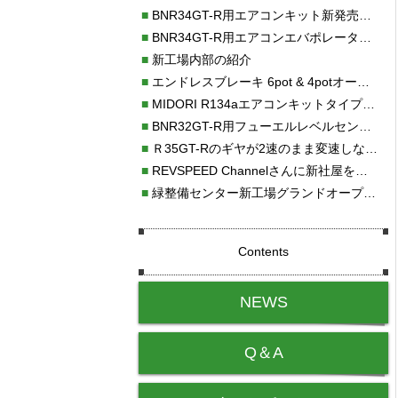
■
BNR34GT-R用エアコンキット新発売！！
■
BNR34GT-R用エアコンエバポレーターを新発売！！
■
新工場内部の紹介
■
エンドレスブレーキ 6pot & 4potオーバーホール
■
MIDORI R134aエアコンキットタイプⅡ取り付け
■
BNR32GT-R用フューエルレベルセンサー新発売！！
■
Ｒ35GT-Rのギヤが2速のまま変速しない！！
■
REVSPEED Channelさんに新社屋を紹介していただきました!!
■
緑整備センター新工場グランドオープン・続報
Contents
NEWS
Q＆A