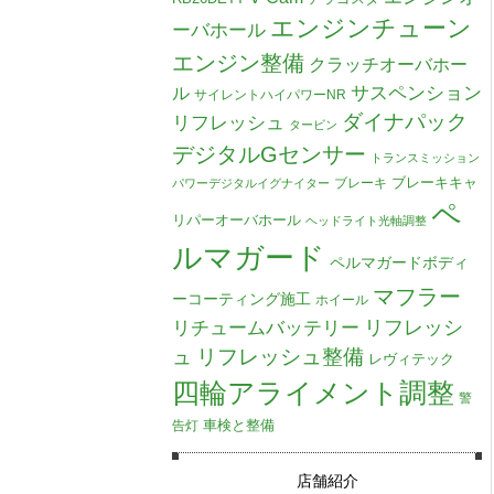
エンジンチューン
ーバホール
エンジン整備
クラッチオーバホー
ル
サスペンション
サイレントハイパワーNR
ダイナパック
リフレッシュ
タービン
デジタルGセンサー
トランスミッション
ブレーキキャ
ブレーキ
パワーデジタルイグナイター
ペ
リパーオーバホール
ヘッドライト光軸調整
ルマガード
ペルマガードボディ
マフラー
ーコーティング施工
ホイール
リチュームバッテリー
リフレッシ
リフレッシュ整備
ュ
レヴィテック
四輪アライメント調整
警
車検と整備
告灯
店舗紹介