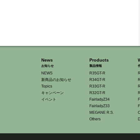
News
Products
お知らせ
製品情報
NEWS
R35GT-R
R
新商品のお知らせ
R34GT-R
R
Topics
R33GT-R
R
キャンペーン
R32GT-R
R
イベント
FairladyZ34
F
FairladyZ33
F
MEGANE R.S.
O
Others