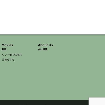
Movies
About Us
動画
会社概要
ルノーMEGANE
日産GT-R