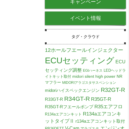
キャンペーン
イベント情報
タグ・クラウド
12ホールフエールインジェクター
ECUセッティング
ECU
セッティング調整
LEDヘッドラ
EGIハーネス
midori silent high power NR
イトキット取付
マフラー
MIDORIアラゴスタサスペンション
R32GT-R
midoriハイスペックエンジン
R34GT-R
R35GT-R
R33GT-R
R35エアフロ
R35GT-Rフエールポンプ
R134aエアコンキ
R134aエアコンキット
ットタイプⅡ
r134aエアコンキット取付
V-Cam
エンジンオ
RB26DETT
アラゴスタ