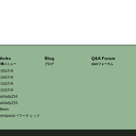
Works
Blog
Q&A Forum
作業メニュー
ブログ
Q&Aフォーラム
35GT-R
34GT-R
33GT-R
32GT-R
airladyZ34
airladyZ33
thers
Dynapackパワーチェック