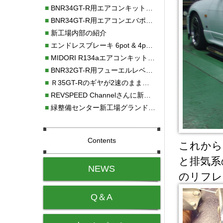
■
BNR34GT-R用エアコンキット新発売！！
■
BNR34GT-R用エアコンエバポレーターを新発売！！
■
新工場内部の紹介
■
エンドレスブレーキ 6pot & 4potオーバーホール
■
MIDORI R134aエアコンキットタイプⅡ取り付け
■
BNR32GT-R用フューエルレベルセンサー新発売！！
■
Ｒ35GT-Rのギヤが2速のまま変速しない！！
■
REVSPEED Channelさんに新社屋を紹介していただきました!!
■
緑整備センター新工場グランドオープン・続報
Contents
これから
と排気系
NEWS
のリフレ
Q＆A