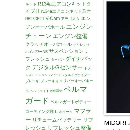
R134aエアコンキットタ
キット
イプⅡ
r134aエアコンキット取付
V-Cam
エン
RB26DETT
アラゴスタ
エンジン
ジンオーバホール
チューン
エンジン整備
クラッチオーバホール
サイレント
サスペンションリ
ハイパワーNR
ダイナパッ
フレッシュ
タービン
デジタルGセンサー
ク
トラ
ンスミッション
パワーデジタルイグナイター
ブレーキキャリパーオーバホー
ブレーキ
ペルマ
ル
ヘッドライト光軸調整
ガード
ペルマガードボディー
マフラ
コーティング施工
ホイール
ー
リチュームバッテリー
リフ
MIDO
リフレッシュ整備
レッシュ