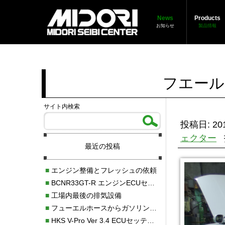
News
Products
お知らせ
製品情報
フエール
サイト内検索
投稿日: 201
ェクター
最近の投稿
■
エンジン整備とフレッシュの依頼
■
BCNR33GT-R エンジンECUセッティング調整
■
工場内最後の排気設備
■
フューエルホースからガソリン漏れ
■
HKS V-Pro Ver 3.4 ECUセッティング