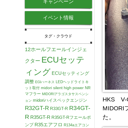
キャンペーン
イベント情報
タグ・クラウド
12ホールフエールインジェ
ECUセッテ
クター
ィング
ECUセッティング
調整
LEDヘッドライトキ
EGIハーネス
midori silent high power NR
ット取付
マフラー
MIDORIアラゴスタサスペンシ
HKS 
midoriハイスペックエンジン
ョン
R34GT-
R32GT-R
MIDO
R33GT-R
R
た。
R35GT-R
R35GT-Rフエールポ
R35エアフロ
ンプ
R134aエアコン