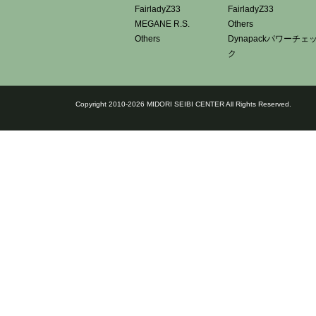
FairladyZ33
FairladyZ33
MEGANE R.S.
Others
Others
Dynapackパワーチェ
ク
Copyright 2010-2026 MIDORI SEIBI CENTER All Rights Reserved.