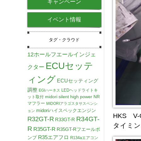
キャンペーン
イベント情報
タグ・クラウド
12ホールフエールインジェ
ECUセッテ
クター
ィング
ECUセッティング
調整
LEDヘッドライトキ
EGIハーネス
midori silent high power NR
ット取付
マフラー
MIDORIアラゴスタサスペンシ
midoriハイスペックエンジン
ョン
HKS 
R34GT-
R32GT-R
R33GT-R
タイミン
R
R35GT-R
R35GT-Rフエールポ
R35エアフロ
ンプ
R134aエアコン