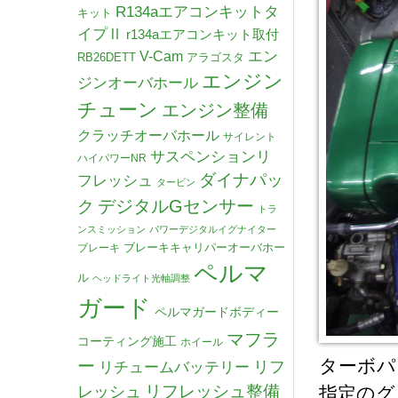
R134aエアコンキットタ
キット
イプⅡ
r134aエアコンキット取付
V-Cam
エン
RB26DETT
アラゴスタ
エンジン
ジンオーバホール
チューン
エンジン整備
クラッチオーバホール
サイレント
サスペンションリ
ハイパワーNR
ダイナパッ
フレッシュ
タービン
デジタルGセンサー
ク
トラ
ンスミッション
パワーデジタルイグナイター
ブレーキキャリパーオーバホー
ブレーキ
ペルマ
ル
ヘッドライト光軸調整
ガード
ペルマガードボディー
マフラ
コーティング施工
ホイール
ターボパ
ー
リチュームバッテリー
リフ
リフレッシュ整備
レッシュ
指定のグ