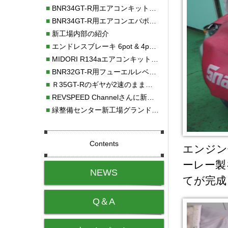
■
BNR34GT-R用エアコンキット新発売！！
■
BNR34GT-R用エアコンエバポレーターを新発売！！
■
新工場内部の紹介
■
エンドレスブレーキ 6pot & 4potオーバーホール
■
MIDORI R134aエアコンキットタイプⅡ取り付け
■
BNR32GT-R用フューエルレベルセンサー新発売！！
■
Ｒ35GT-Rのギヤが2速のまま変速しない！！
■
REVSPEED Channelさんに新社屋を紹介していただきました!!
■
緑整備センター新工場グランドオープン・続報
Contents
エンジン
ーレー製
NEWS
てが完成
Q＆A