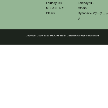
FairladyZ33
FairladyZ33
MEGANE R.S.
Others
Others
Dynapackパワーチェ
ク
Copyright 2010-2026 MIDORI SEIBI CENTER All Rights Reserved.