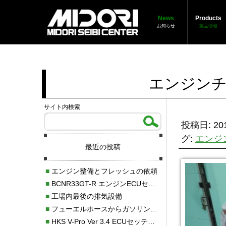
News
Products
お知らせ
製品情報
エンジンチ
サイト内検索
投稿日: 201
グ:
エンジ
最近の投稿
■
エンジン整備とフレッシュの依頼
■
BCNR33GT-R エンジンECUセッティング調整
■
工場内最後の排気設備
■
フューエルホースからガソリン漏れ
■
HKS V-Pro Ver 3.4 ECUセッティング