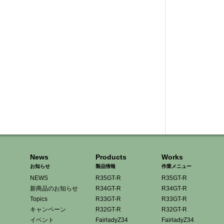
News
Products
Works
お知らせ
製品情報
作業メニュー
NEWS
R35GT-R
R35GT-R
新商品のお知らせ
R34GT-R
R34GT-R
Topics
R33GT-R
R33GT-R
キャンペーン
R32GT-R
R32GT-R
イベント
FairladyZ34
FairladyZ34