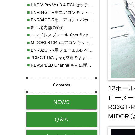
■
HKS V-Pro Ver 3.4 ECUセッティング
■
BNR34GT-R用エアコンキット新発売！！
■
BNR34GT-R用エアコンエバポレーターを新発売！！
■
新工場内部の紹介
■
エンドレスブレーキ 6pot & 4potオーバーホール
■
MIDORI R134aエアコンキットタイプⅡ取り付け
■
BNR32GT-R用フューエルレベルセンサー新発売！！
■
Ｒ35GT-Rのギヤが2速のまま変速しない！！
■
REVSPEED Channelさんに新社屋を紹介していただきました!!
Contents
12ホー
ローメー
NEWS
R33G
MIDO
Q＆A