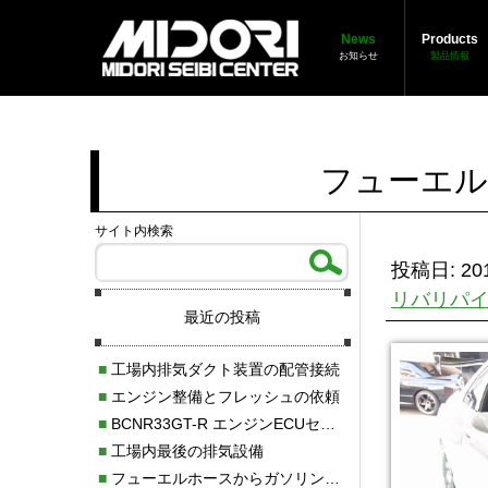
News
Products
お知らせ
製品情報
フューエル
サイト内検索
投稿日: 201
リバリパ
最近の投稿
■
工場内排気ダクト装置の配管接続
■
エンジン整備とフレッシュの依頼
■
BCNR33GT-R エンジンECUセッティング調整
■
工場内最後の排気設備
■
フューエルホースからガソリン漏れ