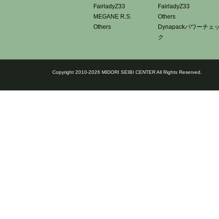
FairladyZ33
FairladyZ33
MEGANE R.S.
Others
Others
Dynapackパワーチェ
ク
Copyright 2010-2026 MIDORI SEIBI CENTER All Rights Reserved.