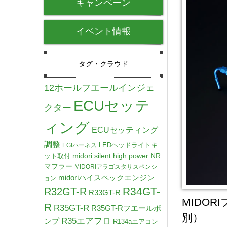
キャンペーン
イベント情報
タグ・クラウド
12ホールフエールインジェ
ECUセッテ
クター
ィング
ECUセッティング
調整
LEDヘッドライトキ
EGIハーネス
midori silent high power NR
ット取付
マフラー
MIDORIアラゴスタサスペンシ
midoriハイスペックエンジン
ョン
R34GT-
R32GT-R
R33GT-R
MIDOR
R
R35GT-R
R35GT-Rフエールポ
別）
R35エアフロ
ンプ
R134aエアコン