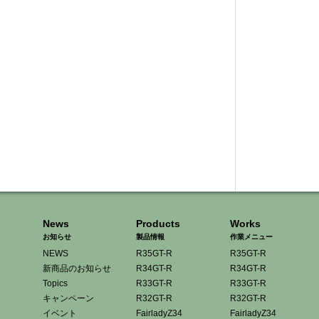
News
Products
Works
お知らせ
製品情報
作業メニュー
NEWS
R35GT-R
R35GT-R
新商品のお知らせ
R34GT-R
R34GT-R
Topics
R33GT-R
R33GT-R
キャンペーン
R32GT-R
R32GT-R
イベント
FairladyZ34
FairladyZ34