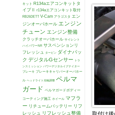
R134aエアコンキットタ
キット
イプⅡ
r134aエアコンキット取付
V-Cam
エン
RB26DETT
アラゴスタ
エンジン
ジンオーバホール
チューン
エンジン整備
クラッチオーバホール
サイレント
サスペンションリ
ハイパワーNR
ダイナパッ
フレッシュ
タービン
デジタルGセンサー
ク
トラ
ンスミッション
パワーデジタルイグナイター
ブレーキキャリパーオーバホー
ブレーキ
ペルマ
ル
ヘッドライト光軸調整
ガード
ペルマガードボディー
マフラ
コーティング施工
ホイール
ー
リチュームバッテリー
リフ
リフレッシュ整備
レッシュ
取付け後