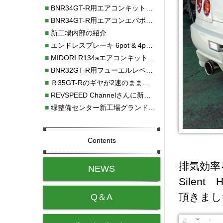
■
BNR34GT-R用エアコンキット新発売！！
■
BNR34GT-R用エアコンエバポレーターを新発売！！
■
新工場内部の紹介
■
エンドレスブレーキ 6pot & 4potオーバーホール
■
MIDORI R134aエアコンキットタイプⅡ取り付け
■
BNR32GT-R用フューエルレベルセンサー新発売！！
■
Ｒ35GT-Rのギヤが2速のまま変速しない！！
■
REVSPEED Channelさんに新社屋を紹介していただきました!!
■
緑整備センター新工場グランドオープン・続報
Contents
排気効率
NEWS
Silen
頂きまし
Q＆A