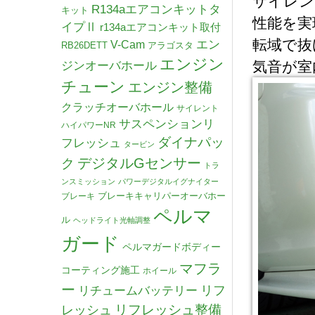
サイレン
R134aエアコンキットタ
キット
性能を実
イプⅡ
r134aエアコンキット取付
転域で抜
V-Cam
エン
RB26DETT
アラゴスタ
エンジン
気音が室
ジンオーバホール
チューン
エンジン整備
クラッチオーバホール
サイレント
サスペンションリ
ハイパワーNR
ダイナパッ
フレッシュ
タービン
デジタルGセンサー
ク
トラ
ンスミッション
パワーデジタルイグナイター
ブレーキキャリパーオーバホー
ブレーキ
ペルマ
ル
ヘッドライト光軸調整
ガード
ペルマガードボディー
マフラ
コーティング施工
ホイール
ー
リチュームバッテリー
リフ
リフレッシュ整備
レッシュ