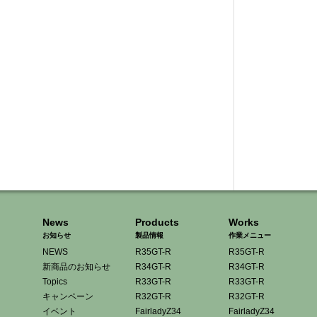
News
Products
Works
お知らせ
製品情報
作業メニュー
NEWS
R35GT-R
R35GT-R
新商品のお知らせ
R34GT-R
R34GT-R
Topics
R33GT-R
R33GT-R
キャンペーン
R32GT-R
R32GT-R
イベント
FairladyZ34
FairladyZ34