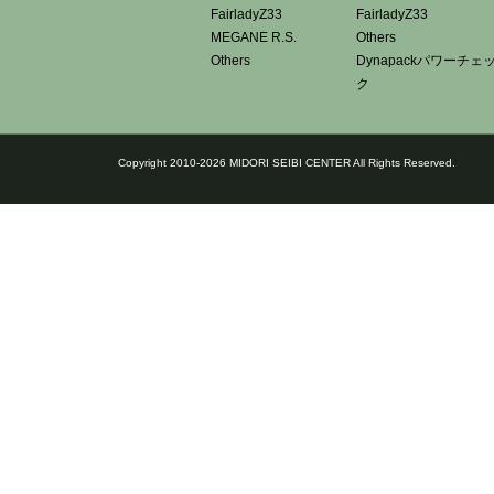
FairladyZ33
FairladyZ33
MEGANE R.S.
Others
Others
Dynapackパワーチェ
ク
Copyright 2010-2026 MIDORI SEIBI CENTER All Rights Reserved.