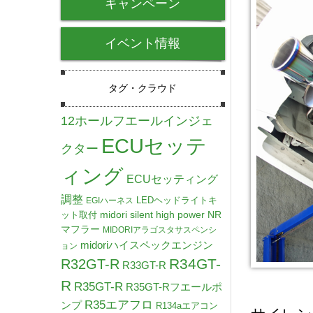
キャンペーン
イベント情報
タグ・クラウド
12ホールフエールインジェ
ECUセッテ
クター
ィング
ECUセッティング
調整
LEDヘッドライトキ
EGIハーネス
midori silent high power NR
ット取付
マフラー
MIDORIアラゴスタサスペンシ
midoriハイスペックエンジン
ョン
R34GT-
R32GT-R
R33GT-R
R
R35GT-R
R35GT-Rフエールポ
R35エアフロ
ンプ
R134aエアコン