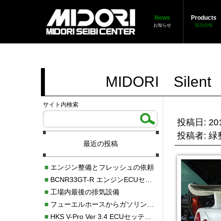
News
Products
お知らせ
製品情報
MIDORI Sile
サイト内検索
投稿日: 201
投稿者: 
最近の投稿
■
エンジン整備とフレッシュの依頼
■
BCNR33GT-R エンジンECUセッティング調整
■
工場内最後の排気設備
■
フューエルホースからガソリン漏れ
■
HKS V-Pro Ver 3.4 ECUセッティング