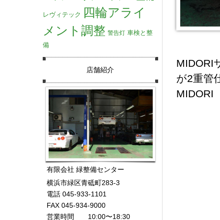
四輪アライ
レヴィテック
メント調整
車検と整
警告灯
備
MIDO
店舗紹介
が2重管
MIDORI
有限会社 緑整備センター
横浜市緑区青砥町283-3
電話 045-933-1101
FAX 045-934-9000
営業時間 10:00〜18:30