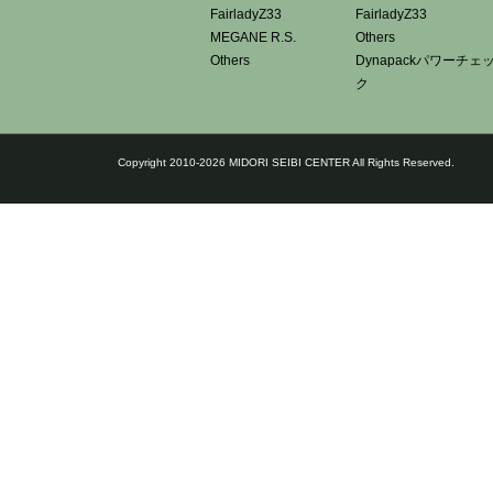
FairladyZ33
FairladyZ33
MEGANE R.S.
Others
Others
Dynapackパワーチェ
ク
Copyright 2010-2026 MIDORI SEIBI CENTER All Rights Reserved.