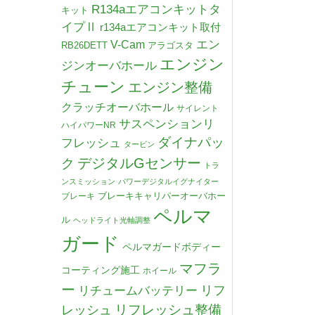
R134aエアコンキットタ
キット
イプⅡ
r134aエアコンキット取付
V-Cam
エン
RB26DETT
アラゴスタ
エンジン
ジンオーバホール
チューン
エンジン整備
クラッチオーバホール
サイレント
サスペンションリ
ハイパワーNR
ダイナパッ
フレッシュ
タービン
デジタルGセンサー
ク
トラ
ンスミッション
パワーデジタルイグナイター
ブレーキキャリパーオーバホー
ブレーキ
ペルマ
ル
ヘッドライト光軸調整
ガード
ペルマガードボディー
マフラ
コーティング施工
ホイール
ー
リチュームバッテリー
リフ
リフレッシュ整備
レッシュ