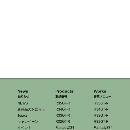
News
Products
Works
お知らせ
製品情報
作業メニュー
NEWS
R35GT-R
R35GT-R
新商品のお知らせ
R34GT-R
R34GT-R
Topics
R33GT-R
R33GT-R
キャンペーン
R32GT-R
R32GT-R
イベント
FairladyZ34
FairladyZ34