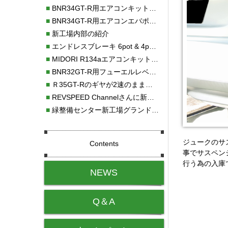
■
BNR34GT-R用エアコンキット新発売！！
■
BNR34GT-R用エアコンエバポレーターを新発売！！
■
新工場内部の紹介
■
エンドレスブレーキ 6pot & 4potオーバーホール
■
MIDORI R134aエアコンキットタイプⅡ取り付け
■
BNR32GT-R用フューエルレベルセンサー新発売！！
■
Ｒ35GT-Rのギヤが2速のまま変速しない！！
■
REVSPEED Channelさんに新社屋を紹介していただきました!!
■
緑整備センター新工場グランドオープン・続報
ジュークのサ
Contents
事でサスペン
行う為の入庫
NEWS
Q＆A