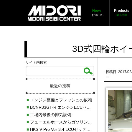
News
Products
お知らせ
製品情報
3D式四輪ホ
サイト内検索
投稿日: 2017/02
ー
最近の投稿
■
エンジン整備とフレッシュの依頼
■
BCNR33GT-R エンジンECUセッティング調整
■
工場内最後の排気設備
■
フューエルホースからガソリン漏れ
■
HKS V-Pro Ver 3.4 ECUセッティング